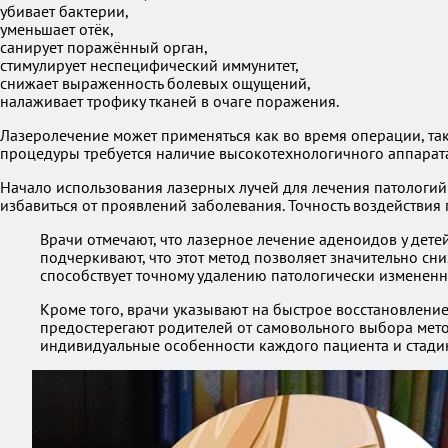
убивает бактерии,
уменьшает отёк,
санирует поражённый орган,
стимулирует неспецифический иммунитет,
снижает выраженность болевых ощущений,
налаживает трофику тканей в очаге поражения.
Лазеролечение может применяться как во время операции, так 
процедуры требуется наличие высокотехнологичного аппарата.
Начало использования лазерных лучей для лечения патологий 
избавиться от проявлений заболевания. Точность воздействия 
Врачи отмечают, что лазерное лечение аденоидов у дет
подчеркивают, что этот метод позволяет значительно с
способствует точному удалению патологически измененн
Кроме того, врачи указывают на быстрое восстановлени
предостерегают родителей от самовольного выбора мето
индивидуальные особенности каждого пациента и стади