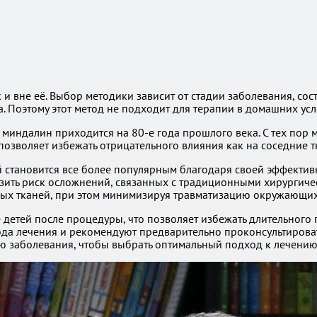
и вне её. Выбор методики зависит от стадии заболевания, сос
 Поэтому этот метод не подходит для терапии в домашних усл
миндалин приходится на 80-е года прошлого века. С тех пор 
позволяет избежать отрицательного влияния как на соседние тк
ей становится все более популярным благодаря своей эффекти
низить риск осложнений, связанных с традиционными хирургич
ых тканей, при этом минимизируя травматизацию окружающих 
е детей после процедуры, что позволяет избежать длительного
да лечения и рекомендуют предварительно проконсультироват
ю заболевания, чтобы выбрать оптимальный подход к лечению