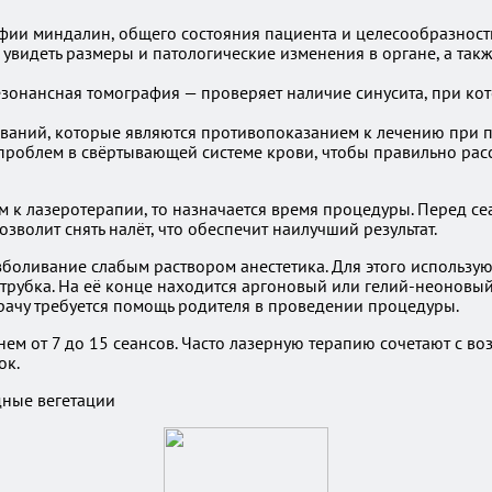
фии миндалин, общего состояния пациента и целесообразност
увидеть размеры и патологические изменения в органе, а так
езонансная томография — проверяет наличие синусита, при к
ваний, которые являются противопоказанием к лечению при 
 проблем в свёртывающей системе крови, чтобы правильно расс
м к лазеротерапии, то назначается время процедуры. Перед с
волит снять налёт, что обеспечит наилучший результат.
боливание слабым раствором анестетика. Для этого использую
 трубка. На её конце находится аргоновый или гелий-неоновый
врачу требуется помощь родителя в проведении процедуры.
ем от 7 до 15 сеансов. Часто лазерную терапию сочетают с во
ок.