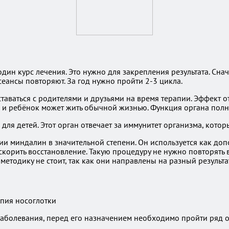
ин курс лечения. Это нужно для закрепления результата. Снач
сеансы повторяют. За год нужно пройти 2-3 цикла.
ставаться с родителями и друзьями на время терапии. Эффект 
 и ребёнок может жить обычной жизнью. Функция органа полно
ля детей. Этот орган отвечает за иммунитет организма, котор
 миндалин в значительной степени. Он используется как доп
скорить восстановление. Такую процедуру не нужно повторять 
тодику не стоит, так как они направлены на разный результа
заболевания, перед его назначением необходимо пройти ряд о