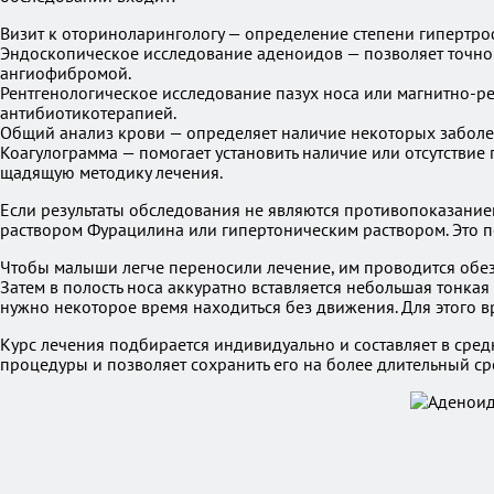
Визит к оториноларингологу — определение степени гипертро
Эндоскопическое исследование аденоидов — позволяет точно 
ангиофибромой.
Рентгенологическое исследование пазух носа или магнитно-р
антибиотикотерапией.
Общий анализ крови — определяет наличие некоторых заболе
Коагулограмма — помогает установить наличие или отсутствие
щадящую методику лечения.
Если результаты обследования не являются противопоказание
раствором Фурацилина или гипертоническим раствором. Это поз
Чтобы малыши легче переносили лечение, им проводится обез
Затем в полость носа аккуратно вставляется небольшая тонкая
нужно некоторое время находиться без движения. Для этого 
Курс лечения подбирается индивидуально и составляет в средн
процедуры и позволяет сохранить его на более длительный ср