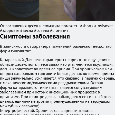
От воспаления десен и стоматита поможет…#shorts #lovisovet
#здоровье #десна #советы #стоматит
Симптомы заболевания
В зависимости от характера изменений различают несколько
форм гингивита::
Катаральный. Для него характерны неприятные ощущения в
области десен, появляется запах изо рта, меняется вкус пищи,
десны кровоточат во время ее приема. При хроническом или
остром катаральном гингивите боль в деснах во время приема
пищи значительно усиливается, что связано, в первую очередь,
с механическими/химическими раздражителями. Острая
форма катарального гингивита является сопутствующим
заболеванием при острых инфекционных процессах в
организме. При осмотре десны наблюдается ее сильный отек,
цианоз, единичные эрозии (преимущественно на верхушках
межзубных сосочков).
Гипертрофический. Хроническая форма гингивита.