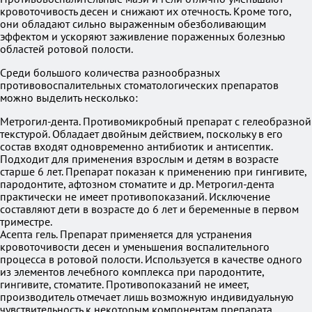
кровоточивость десен и снижают их отечность. Кроме того,
они обладают сильно выраженным обезболивающим
эффектом и ускоряют заживление пораженных болезнью
областей ротовой полости.
Среди большого количества разнообразных
противовоспалительных стоматологических препаратов
можно выделить несколько:
Метрогил-дента. Противомикробный препарат с гелеобразной
текстурой. Обладает двойным действием, поскольку в его
состав входят одновременно антибиотик и антисептик.
Подходит для применения взрослым и детям в возрасте
старше 6 лет. Препарат показан к применению при гингивите,
пародонтите, афтозном стоматите и др. Метрогил-дента
практически не имеет противопоказаний. Исключение
составляют дети в возрасте до 6 лет и беременные в первом
триместре.
Асепта гель. Препарат применяется для устранения
кровоточивости десен и уменьшения воспалительного
процесса в ротовой полости. Используется в качестве одного
из элементов лечебного комплекса при пародонтите,
гингивите, стоматите. Противопоказаний не имеет,
производитель отмечает лишь возможную индивидуальную
чувствительность к некоторым компонентам препарата.