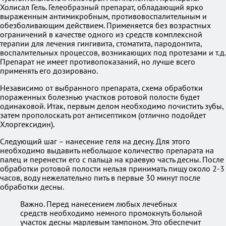
Холисал Гель. Гелеобразный препарат, обладающий ярко
выраженным антимикробным, противовоспалительным и
обезболивающим действием. Применяется без возрастных
ограничений в качестве одного из средств комплексной
терапии для лечения гингивита, стоматита, пародонтита,
воспалительных процессов, возникающих под протезами и т.д.
Препарат не имеет противопоказаний, но лучше всего
применять его дозировано.
Независимо от выбранного препарата, схема обработки
пораженных болезнью участков ротовой полости будет
одинаковой. Итак, первым делом необходимо почистить зубы,
затем прополоскать рот антисептиком (отлично подойдет
Хлоргексидин).
Следующий шаг – нанесение геля на десну. Для этого
необходимо выдавить небольшое количество препарата на
палец и перенести его с пальца на краевую часть десны. После
обработки ротовой полости нельзя принимать пищу около 2-3
часов, воду нежелательно пить в первые 30 минут после
обработки десны.
Важно. Перед нанесением любых лечебных
средств необходимо немного промокнуть больной
участок десны марлевым тампоном. Это обеспечит