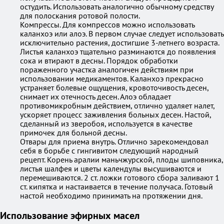
остудить. Использовать аналогично обычному средству
для полоскания ротовой полости.
Компрессы. Для компрессов можно использовать
каланхоэ или алоэ. В первом случае следует использовать
исключительно растения, достигшие 3-летнего возраста.
Листья каланхоэ тщательно разминаются до появления
сока и втирают в десны. Порядок обработки
пораженного участка аналогичен действиям при
использовании медикаментов. Каланхоэ прекрасно
устраняет болевые ощущения, кровоточивость десен,
снимает их отечность десен. Алоэ обладает
противомикробным действием, отлично удаляет налет,
ускоряет процесс заживления больных десен. Настой,
сделанный из зверобоя, используется в качестве
примочек для больной десны.
Отвары для приема внутрь. Отлично зарекомендовал
себя в борьбе с гингивитом следующий народный
рецепт. Корень аралии маньчжурской, плоды шиповника,
листья шалфея и цветы календулы высушиваются и
перемешиваются. 2 ст. ложки готового сбора заливают 1
ст. кипятка и настаивается в течение получаса. Готовый
настой необходимо принимать на протяжении дня.
Использование эфирных масел