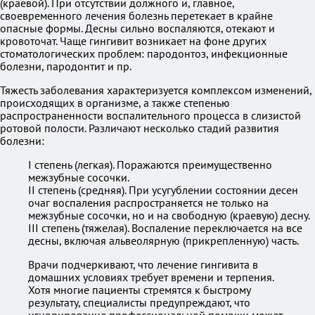
(краевой). При отсутствии должного и, главное,
своевременного лечения болезнь перетекает в крайне
опасные формы. Десны сильно воспаляются, отекают и
кровоточат. Чаще гингивит возникает на фоне других
стоматологических проблем: пародонтоз, инфекционные
болезни, пародонтит и пр.
Тяжесть заболевания характеризуется комплексом изменений,
происходящих в организме, а также степенью
распространенности воспалительного процесса в слизистой
ротовой полости. Различают несколько стадий развития
болезни:
I степень (легкая). Поражаются преимущественно
межзубные сосочки.
II степень (средняя). При усугублении состоянии десен
очаг воспаления распространяется не только на
межзубные сосочки, но и на свободную (краевую) десну.
III степень (тяжелая). Воспаление переключается на все
десны, включая альвеолярную (прикрепленную) часть.
Врачи подчеркивают, что лечение гингивита в
домашних условиях требует времени и терпения.
Хотя многие пациенты стремятся к быстрому
результату, специалисты предупреждают, что