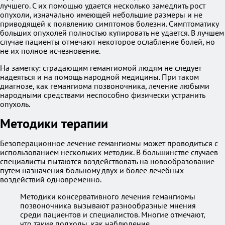
лучшего. С их помощью удается несколько замедлить рост
опухоли, изначально имеющей небольшие размеры и не
приводящей к появлению симптомов болезни. Симптоматику
больших опухолей полностью купировать не удается. В лучшем
случае пациенты отмечают некоторое ослабление болей, но
не их полное исчезновение.
На заметку: страдающим гемангиомой людям не следует
надеяться и на помощь народной медицины. При таком
диагнозе, как гемангиома позвоночника, лечение любыми
народными средствами неспособно физически устранить
опухоль.
Методики терапии
Безоперационное лечение гемангиомы может проводиться с
использованием нескольких методик. В большинстве случаев
специалисты пытаются воздействовать на новообразование
путем назначения больному двух и более лечебных
воздействий одновременно.
Методики консервативного лечения гемангиомы
позвоночника вызывают разнообразные мнения
среди пациентов и специалистов. Многие отмечают,
что такие подходы, как наблюдение,