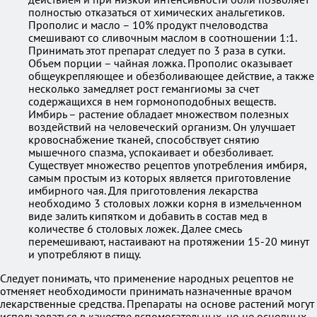
полностью отказаться от химических анальгетиков.
Прополис и масло – 10% продукт пчеловодства
смешивают со сливочным маслом в соотношении 1:1.
Принимать этот препарат следует по 3 раза в сутки.
Объем порции – чайная ложка. Прополис оказывает
общеукрепляющее и обезболивающее действие, а также
несколько замедляет рост гемангиомы за счет
содержащихся в нем гормоноподобных веществ.
Имбирь – растение обладает множеством полезных
воздействий на человеческий организм. Он улучшает
кровоснабжение тканей, способствует снятию
мышечного спазма, успокаивает и обезболивает.
Существует множество рецептов употребления имбиря,
самым простым из которых является приготовление
имбирного чая. Для приготовления лекарства
необходимо 3 столовых ложки корня в измельченном
виде залить кипятком и добавить в состав мед в
количестве 6 столовых ложек. Далее смесь
перемешивают, настаивают на протяжении 15-20 минут
и употребляют в пищу.
Следует понимать, что применение народных рецептов не
отменяет необходимости принимать назначенные врачом
лекарственные средства. Препараты на основе растений могут
использоваться в качестве вспомогательных, но не основных