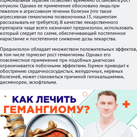
Гормональная терапия позволяет временно остановить рост
опухоли. Однако ее применение обосновано лишь при
тяжелом и агрессивном течении болезни (что такое
агрессивная гемангиома позвоночника l3, пациентам
рассказывать не требуется). В качестве лекарственного
препарата чаще всего назначают преднизолон, использовать
который следует по схеме, обеспечивающей постепенное
нарастание и постепенное снижение дозы лекарства.
Преднизолон обладает множеством положительных эффектов,
в том числе тормозит рост гемангиомы. Однако его
повсеместное применение при подобных диагнозах
ограничивается побочными эффектами. Гормон приводит к
обострению сердечнососудистых, желудочных, нервных
болезней, может становиться причиной гипокальциемии,
дисменореи, экзофтальма.