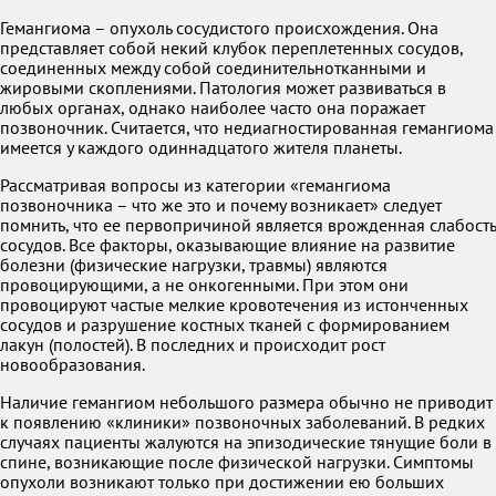
Гемангиома – опухоль сосудистого происхождения. Она
представляет собой некий клубок переплетенных сосудов,
соединенных между собой соединительнотканными и
жировыми скоплениями. Патология может развиваться в
любых органах, однако наиболее часто она поражает
позвоночник. Считается, что недиагностированная гемангиома
имеется у каждого одиннадцатого жителя планеты.
Рассматривая вопросы из категории «гемангиома
позвоночника – что же это и почему возникает» следует
помнить, что ее первопричиной является врожденная слабость
сосудов. Все факторы, оказывающие влияние на развитие
болезни (физические нагрузки, травмы) являются
провоцирующими, а не онкогенными. При этом они
провоцируют частые мелкие кровотечения из истонченных
сосудов и разрушение костных тканей с формированием
лакун (полостей). В последних и происходит рост
новообразования.
Наличие гемангиом небольшого размера обычно не приводит
к появлению «клиники» позвоночных заболеваний. В редких
случаях пациенты жалуются на эпизодические тянущие боли в
спине, возникающие после физической нагрузки. Симптомы
опухоли возникают только при достижении ею больших