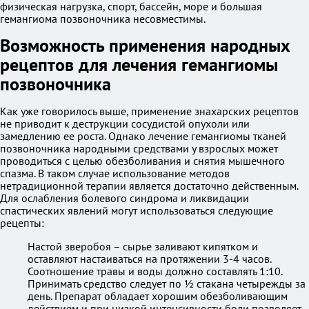
физическая нагрузка, спорт, бассейн, море и большая
гемангиома позвоночника несовместимы.
Возможность применения народных
рецептов для лечения гемангиомы
позвоночника
Как уже говорилось выше, применение знахарских рецептов
не приводит к деструкции сосудистой опухоли или
замедлению ее роста. Однако лечение гемангиомы тканей
позвоночника народными средствами у взрослых может
проводиться с целью обезболивания и снятия мышечного
спазма. В таком случае использование методов
нетрадиционной терапии является достаточно действенным.
Для ослабления болевого синдрома и ликвидации
спастических явлений могут использоваться следующие
рецепты:
Настой зверобоя – сырье заливают кипятком и
оставляют настаиваться на протяжении 3-4 часов.
Соотношение травы и воды должно составлять 1:10.
Принимать средство следует по ½ стакана четырежды за
день. Препарат обладает хорошим обезболивающим
действием и при низкой интенсивности боли позволяет