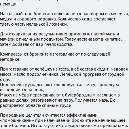
немощи.
Начальный этап бронхита излечивается раствором из молочка,
медка и содового порошка. Количество соды составляет
третью часть маленькой ложечки.
Для отхаркивания результативно применять настой мать-и-
мачехи с пчелиным продуктом. Траву настаивают в кипятке,
затем добавляют дар пчеловодства.
Компрессы от бронхита изготавливают по следующей
методике:
Приготавливают лепёшку из теста, в её состав входит: медовая
масса, масло подсолнечника. Лепёшкой прогревают грудной
отдел.
Под лепёшку укладывают хлопковую салфетку. Процедура
выполняется на ночь,
Массу из мёда перемешивают с бутербродным маслицем в
равных долях, разогревают на пару. Получается мазь. Ею
растирается область спины и груди.
Природные целители считаются эффективными
«помощниками» при излечивании бронхита на начинающем
этапе болезни. Используют их с лекарственными препаратами.