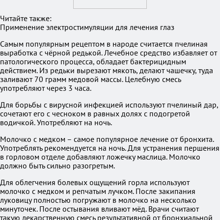
Читайте также:
Применение электростимуляции для лечения глаз
Самым популярным рецептом в народе считается пчелиная
выработка с чёрной редькой. Лечебное средство избавляет от
патологического процесса, обладает бактерицидным
действием. Из редьки вырезают мякоть, делают чашечку, туда
заливают 70 грамм медовой массы. Целебную смесь
употребляют через 3 часа.
Для борьбы с вирусной инфекцией используют пчелиный дар,
сочетают его с чесноком в равных долях с подогретой
водичкой. Употребляют на ночь.
Молочко с медком – самое популярное лечение от бронхита.
Употреблять рекомендуется на ночь. Для устранения першения
в горловом отделе добавляют ложечку маслица. Молочко
должно быть сильно разогретым.
Для облегчения болевых ощущений горла используют
молочко с медком и репчатым лучком. После закипания
луковицу полностью погружают в молочко на несколько
минуточек. После остывания вливают мёд. Врачи считают
такую лекарственную смесь результативной от бронхиальной