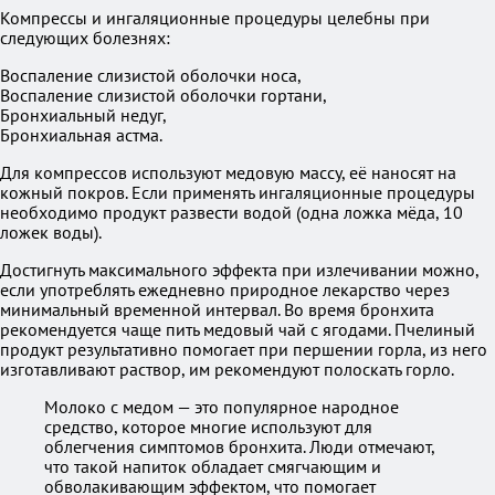
Компрессы и ингаляционные процедуры целебны при
следующих болезнях:
Воспаление слизистой оболочки носа,
Воспаление слизистой оболочки гортани,
Бронхиальный недуг,
Бронхиальная астма.
Для компрессов используют медовую массу, её наносят на
кожный покров. Если применять ингаляционные процедуры
необходимо продукт развести водой (одна ложка мёда, 10
ложек воды).
Достигнуть максимального эффекта при излечивании можно,
если употреблять ежедневно природное лекарство через
минимальный временной интервал. Во время бронхита
рекомендуется чаще пить медовый чай с ягодами. Пчелиный
продукт результативно помогает при першении горла, из него
изготавливают раствор, им рекомендуют полоскать горло.
Молоко с медом — это популярное народное
средство, которое многие используют для
облегчения симптомов бронхита. Люди отмечают,
что такой напиток обладает смягчающим и
обволакивающим эффектом, что помогает