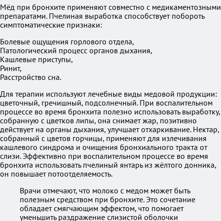
Мёд при бронхите применяют совместно с медикаментозными
препаратами. Пчелиная выработка способствует побороть
симптоматические признаки:
Болевые ощущения горлового отдела,
Патологический процесс органов дыхания,
Кашлевые приступы,
Ринит,
Расстройство сна.
Для терапии используют лечебные виды медовой продукции:
цветочный, гречишный, подсолнечный. При воспалительном
процессе во время бронхита полезно использовать выработку,
собранную с цветков липы, она снимает жар, позитивно
действует на органы дыхания, улучшает отхаркивание. Нектар,
собранный с цветов горчицы, применяют для излечивания
кашлевого синдрома и очищения бронхиального тракта от
слизи. Эффективно при воспалительном процессе во время
бронхита использовать пчелиный янтарь из жёлтого донника,
он повышает потоотделяемость.
Врачи отмечают, что молоко с медом может быть
полезным средством при бронхите. Это сочетание
обладает смягчающим эффектом, что помогает
уменьшить раздражение слизистой оболочки