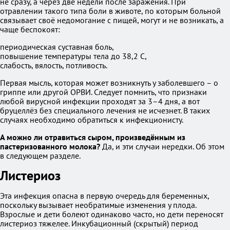
не сразу, а через две недели после заражения. При
отравлении такого типа боли в животе, по которым больной
связывает своё недомогание с пищей, могут и не возникать, а
чаще беспокоят:
периодическая суставная боль,
повышение температуры тела до 38,2 C,
слабость, вялость, потливость.
Первая мысль, которая может возникнуть у заболевшего – о
гриппе или другой ОРВИ. Следует помнить, что признаки
любой вирусной инфекции проходят за 3–4 дня, а вот
бруцеллёз без специального лечения не исчезнет. В таких
случаях необходимо обратиться к инфекционисту.
А можно ли отравиться сыром, произведённым из
пастеризованного молока?
Да, и эти случаи нередки. Об этом
в следующем разделе.
Листериоз
Эта инфекция опасна в первую очередь для беременных,
поскольку вызывает необратимые изменения у плода.
Взрослые и дети болеют одинаково часто, но дети переносят
листериоз тяжелее. Инкубационный (скрытый) период