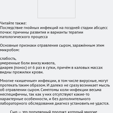
Читайте также:
Последствие гнойных инфекций на поздней стадии абсцесс
почки: причины развития и варианты терапии
патологического процесса
Основные признаки отравления сыром, заражённым этим
микробом:
слабость,
умеренные боли внизу живота,
диарея (понос) от 6 раз в сутки, причём в каловых массах
видны прожилки крови.
Многие «кишечные» инфекции, в том числе вирусные, могут
протекать таким образом. И далеко не сразу возникает мысль
об отравлении сыром. Симптомы коли-инфекции весьма
неспецифичны, так как у них отсутствуют какие-то
характерные особенности, и без дополнительного
лабораторного обследования диагноз установить не удастся.
Сыр — это популярный продукт, который многие