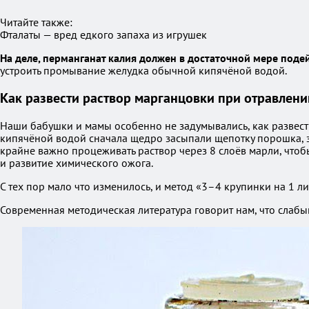
Читайте также:
Фталаты — вред едкого запаха из игрушек
На деле, перманганат калия должен в достаточной мере поде
устроить промывание желудка обычной кипячёной водой.
Как развести раствор марганцовки при отравлени
Наши бабушки и мамы особенно не задумывались, как развести
кипячёной водой сначала щедро засыпали щепотку порошка, з
крайне важно процеживать раствор через 8 слоёв марли, чтоб
и развитие химического ожога.
С тех пор мало что изменилось, и метод «3–4 крупинки на 1 л
Современная методическая литература говорит нам, что слабы