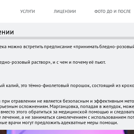
УСЛУГИ
ЛИЦЕНЗИИ
ФОТО ДО И ПОСЛЕ
ении
века можно встретить предписание «принимать бледно-розов
едно-розовый раствор», и с чем и почему её пьют.
ый калий, это тёмно-фиолетовый порошок, состоящий из крохо
при отравлении не является безопасным и эффективным методо
серьезным осложнениям. Марганцовка, попадая в желудок, мож
вместо этого обратиться за медицинской помощью и следоват
е лечение, а не заниматься самолечением с использованием по
нные врачи могут предложить адекватные меры помощи.