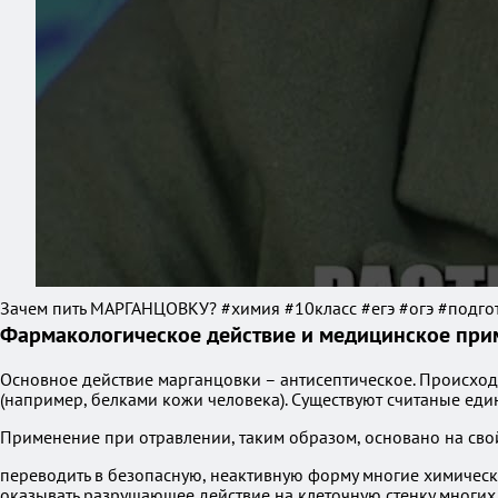
Зачем пить МАРГАНЦОВКУ? #химия #10класс #егэ #огэ #подго
Фармакологическое действие и медицинское при
Основное действие марганцовки – антисептическое. Происход
(например, белками кожи человека). Существуют считаные еди
Применение при отравлении, таким образом, основано на сво
переводить в безопасную, неактивную форму многие химически
оказывать разрушающее действие на клеточную стенку многи