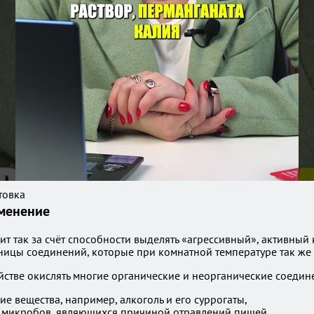
товка
менение
ит так за счёт способности выделять «агрессивный», активны
ницы соединений, которые при комнатной температуре так же 
йстве окислять многие органические и неорганические соедин
е вещества, например, алкоголь и его суррогаты,
х микробов, являющихся причиной отравлений пищей.