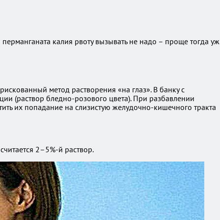
а перманганата калия рвоту вызывать не надо – проще тогда уж
рискованный метод растворения «на глаз». В банку с
ии (раствор бледно-розового цвета). При разбавлении
атить их попадание на слизистую желудочно-кишечного тракта
 считается 2–5%-й раствор.