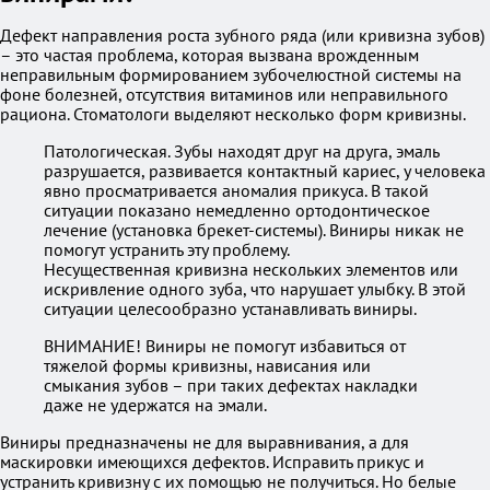
Дефект направления роста зубного ряда (или кривизна зубов)
– это частая проблема, которая вызвана врожденным
неправильным формированием зубочелюстной системы на
фоне болезней, отсутствия витаминов или неправильного
рациона. Стоматологи выделяют несколько форм кривизны.
Патологическая. Зубы находят друг на друга, эмаль
разрушается, развивается контактный кариес, у человека
явно просматривается аномалия прикуса. В такой
ситуации показано немедленно ортодонтическое
лечение (установка брекет-системы). Виниры никак не
помогут устранить эту проблему.
Несущественная кривизна нескольких элементов или
искривление одного зуба, что нарушает улыбку. В этой
ситуации целесообразно устанавливать виниры.
ВНИМАНИЕ! Виниры не помогут избавиться от
тяжелой формы кривизны, нависания или
смыкания зубов – при таких дефектах накладки
даже не удержатся на эмали.
Виниры предназначены не для выравнивания, а для
маскировки имеющихся дефектов. Исправить прикус и
устранить кривизну с их помощью не получиться. Но белые