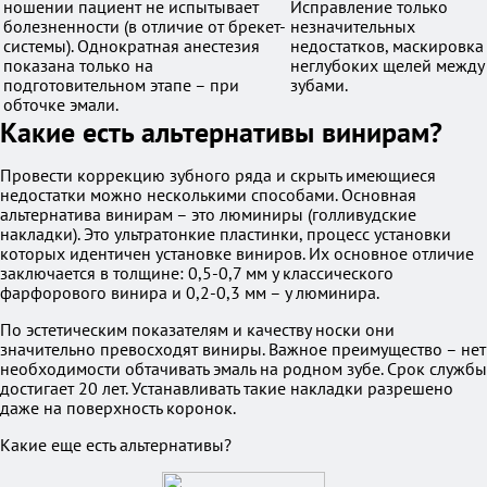
ношении пациент не испытывает
Исправление только
болезненности (в отличие от брекет-
незначительных
системы). Однократная анестезия
недостатков, маскировка
показана только на
неглубоких щелей между
подготовительном этапе – при
зубами.
обточке эмали.
Какие есть альтернативы винирам?
Провести коррекцию зубного ряда и скрыть имеющиеся
недостатки можно несколькими способами. Основная
альтернатива винирам – это люминиры (голливудские
накладки). Это ультратонкие пластинки, процесс установки
которых идентичен установке виниров. Их основное отличие
заключается в толщине: 0,5-0,7 мм у классического
фарфорового винира и 0,2-0,3 мм – у люминира.
По эстетическим показателям и качеству носки они
значительно превосходят виниры. Важное преимущество – нет
необходимости обтачивать эмаль на родном зубе. Срок службы
достигает 20 лет. Устанавливать такие накладки разрешено
даже на поверхность коронок.
Какие еще есть альтернативы?