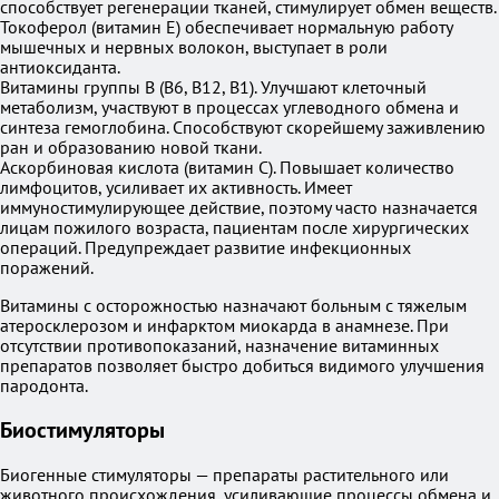
способствует регенерации тканей, стимулирует обмен веществ.
Токоферол (витамин Е) обеспечивает нормальную работу
мышечных и нервных волокон, выступает в роли
антиоксиданта.
Витамины группы В (В6, В12, В1). Улучшают клеточный
метаболизм, участвуют в процессах углеводного обмена и
синтеза гемоглобина. Способствуют скорейшему заживлению
ран и образованию новой ткани.
Аскорбиновая кислота (витамин С). Повышает количество
лимфоцитов, усиливает их активность. Имеет
иммуностимулирующее действие, поэтому часто назначается
лицам пожилого возраста, пациентам после хирургических
операций. Предупреждает развитие инфекционных
поражений.
Витамины с осторожностью назначают больным с тяжелым
атеросклерозом и инфарктом миокарда в анамнезе. При
отсутствии противопоказаний, назначение витаминных
препаратов позволяет быстро добиться видимого улучшения
пародонта.
Биостимуляторы
Биогенные стимуляторы — препараты растительного или
животного происхождения, усиливающие процессы обмена и