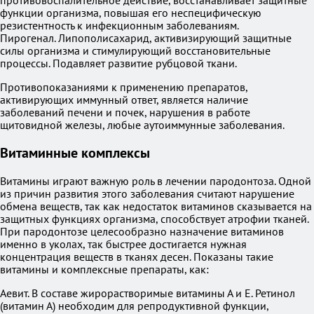
противовоспалительное действие, восстанавливает защитные
функции организма, повышая его неспецифическую
резистентность к инфекционным заболеваниям.
Пирогенал. Липополисахарид, активизирующий защитные
силы организма и стимулирующий восстановительные
процессы. Подавляет развитие рубцовой ткани.
Противопоказаниями к применению препаратов,
активирующих иммунный ответ, является наличие
заболеваний печени и почек, нарушения в работе
щитовидной железы, любые аутоиммунные заболевания.
Витаминные комплексы
Витамины играют важную роль в лечении пародонтоза. Одной
из причин развития этого заболевания считают нарушение
обмена веществ, так как недостаток витаминов сказывается на
защитных функциях организма, способствует атрофии тканей.
При пародонтозе целесообразно назначение витаминов
именно в уколах, так быстрее достигается нужная
концентрация веществ в тканях десен. Показаны такие
витамины и комплексные препараты, как:
Аевит. В составе жирорастворимые витамины А и Е. Ретинол
(витамин А) необходим для репродуктивной функции,