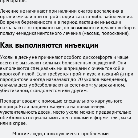
препаратов.
Лечение не начинают при наличии очагов воспаления в
организме или при острой стадии какого-либо заболевания.
Во время беременности и в период лактации инъекции
назначают с осторожностью, по возможности делают выбор в
пользу немедикаментозного лечения (массаж, полоскания).
Как выполняются инъекции
Уколы в десну не причиняют особого дискомфорта и чаще
всего не вызывают сильных болезненных ощущений. Они
выполняются специальными шприцами с очень тонкой и
короткой иглой. Если требуется пройти курс инъекций (а при
пародонтозе иногда назначают до 20 уколов ежедневно),
сначала десну обезболивают анестетиком: ультракаином,
убистизином, скандонестом или другим.
Препарат вводят с помощью специального карпульного
шприца. Если пациент жалуется на повышенную
чувствительность десен, место укола можно предварительно
обезболить специальными анестетиками в форме геля, мази
или в спрее.
Многие люди, столкнувшиеся с проблемами