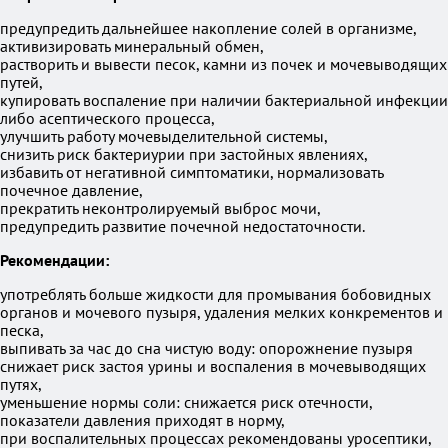
предупредить дальнейшее накопление солей в организме,
активизировать минеральный обмен,
растворить и вывести песок, камни из почек и мочевыводящих
путей,
купировать воспаление при наличии бактериальной инфекции
либо асептического процесса,
улучшить работу мочевыделительной системы,
снизить риск бактериурии при застойных явлениях,
избавить от негативной симптоматики, нормализовать
почечное давление,
прекратить неконтролируемый выброс мочи,
предупредить развитие почечной недостаточности.
Рекомендации:
употреблять больше жидкости для промывания бобовидных
органов и мочевого пузыря, удаления мелких конкрементов и
песка,
выпивать за час до сна чистую воду: опорожнение пузыря
снижает риск застоя урины и воспаления в мочевыводящих
путях,
уменьшение нормы соли: снижается риск отечности,
показатели давления приходят в норму,
при воспалительных процессах рекомендованы уросептики,