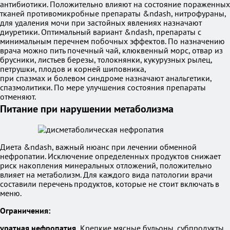
антибиотики. Положительно влияют на состояние пораженных
тканей противомикробные препараты &ndash, нитрофураны,
для удаления мочи при застойных явлениях назначают
диуретики. Оптимальный вариант &ndash, препараты с
минимальным перечнем побочных эффектов. По назначению
врача можно пить почечный чай, клюквенный морс, отвар из
брусники, листьев березы, толокнянки, кукурузных рылец,
петрушки, плодов и корней шиповника,
при спазмах и болевом синдроме назначают анальгетики,
спазмолитики. По мере улучшения состояния препараты
отменяют.
Питание при нарушении метаболизма
Диета &ndash, важный нюанс при лечении обменной
нефропатии. Исключение определенных продуктов снижает
риск накопления минеральных отложений, положительно
влияет на метаболизм. Для каждого вида патологии врачи
составили перечень продуктов, которые не стоит включать в
меню.
Ограничения:
уратная нефропатия.
Крепкие мясные бульоны, субпродукты,