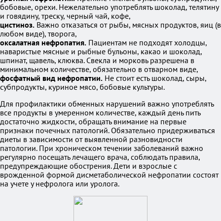
бобовые, орехи. Нежелательно употреблять шоколад, телятину
и говядину, треску, черный чай, кофе,
цистиноз.
Важно отказаться от рыбы, мясных продуктов, яиц (в
любом виде), творога,
оксалатная нефропатия.
Пациентам не подходят холодцы,
наваристые мясные и рыбные бульоны, какао и шоколад,
шпинат, щавель, клюква. Свекла и морковь разрешена в
минимальном количестве, обязательно в отварном виде,
фосфатный вид нефропатии.
Не стоит есть шоколад, сыры,
субпродукты, куриное мясо, бобовые культуры.
Для профилактики обменных нарушений важно употреблять
все продукты в умеренном количестве, каждый день пить
достаточно жидкости, обращать внимание на первые
признаки почечных патологий. Обязательно придерживаться
диеты в зависимости от выявленной разновидности
патологии. При хроническом течении заболеваний важно
регулярно посещать лечащего врача, соблюдать правила,
предупреждающие обострения. Дети и взрослые с
врожденной формой дисметаболической нефропатии состоят
на учете у нефролога или уролога.