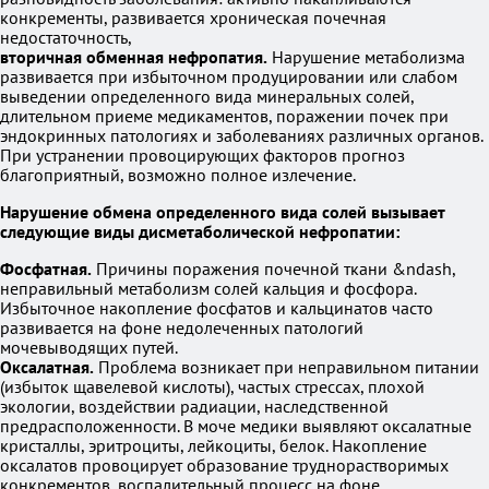
конкременты, развивается хроническая почечная
недостаточность,
вторичная обменная нефропатия.
Нарушение метаболизма
развивается при избыточном продуцировании или слабом
выведении определенного вида минеральных солей,
длительном приеме медикаментов, поражении почек при
эндокринных патологиях и заболеваниях различных органов.
При устранении провоцирующих факторов прогноз
благоприятный, возможно полное излечение.
Нарушение обмена определенного вида солей вызывает
следующие виды дисметаболической нефропатии:
Фосфатная.
Причины поражения почечной ткани &ndash,
неправильный метаболизм солей кальция и фосфора.
Избыточное накопление фосфатов и кальцинатов часто
развивается на фоне недолеченных патологий
мочевыводящих путей.
Оксалатная.
Проблема возникает при неправильном питании
(избыток щавелевой кислоты), частых стрессах, плохой
экологии, воздействии радиации, наследственной
предрасположенности. В моче медики выявляют оксалатные
кристаллы, эритроциты, лейкоциты, белок. Накопление
оксалатов провоцирует образование труднорастворимых
конкрементов, воспалительный процесс на фоне