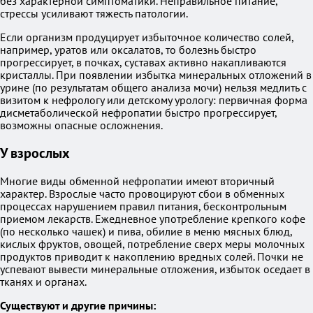
без характерной симптоматики. Неправильное питание,
стрессы усиливают тяжесть патологии.
Если организм продуцирует избыточное количество солей,
например, уратов или оксалатов, то болезнь быстро
прогрессирует, в почках, суставах активно накапливаются
кристаллы. При появлении избытка минеральных отложений в
урине (по результатам общего анализа мочи) нельзя медлить с
визитом к нефрологу или детскому урологу: первичная форма
дисметаболической нефропатии быстро прогрессирует,
возможны опасные осложнения.
У взрослых
Многие виды обменной нефропатии имеют вторичный
характер. Взрослые часто провоцируют сбои в обменных
процессах нарушением правил питания, бесконтрольным
приемом лекарств. Ежедневное употребление крепкого кофе
(по несколько чашек) и пива, обилие в меню мясных блюд,
кислых фруктов, овощей, потребление сверх меры молочных
продуктов приводит к накоплению вредных солей. Почки не
успевают вывести минеральные отложения, избыток оседает в
тканях и органах.
Существуют и другие причины: