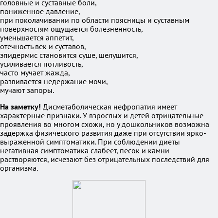
головные и суставные боли,
пониженное давление,
при поколачивании по области поясницы и суставным
поверхностям ощущается болезненность,
уменьшается аппетит,
отечность век и суставов,
эпидермис становится суше, шелушится,
усиливается потливость,
часто мучает жажда,
развивается недержание мочи,
мучают запоры.
На заметку!
Дисметаболическая нефропатия имеет
характерные признаки. У взрослых и детей отрицательные
проявления во многом схожи, но у дошкольников возможна
задержка физического развития даже при отсутствии ярко-
выраженной симптоматики. При соблюдении диеты
негативная симптоматика слабеет, песок и камни
растворяются, исчезают без отрицательных последствий для
организма.