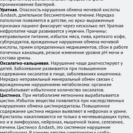
проникновения бактерий.
Уратная.
Опасность нарушения обмена мочевой кислоты
&ndash, длительное бессимптомное течение. Нередко
патология появляется в детстве, но ярко-выраженные
признаки пациент фиксирует через несколько лет. Уратная
нефропатия чаще развивается у мужчин. Причины:
неправильное питание, избыток мяса, пива, крепкого кофе,
субпродуктов, врожденные нарушения обмена мочевой
кислоты, прием определенных медикаментов, сбои в работе
почечных канальцев, резкое изменение уровня рН мочи и
состава урины.
Оксалатно-кальциевая.
Нарушение чаще диагностируют у
детей. Заболевание развивается при повышенном
содержании оксалатов в пище, заболеваниях кишечника.
Нередко неправильный минеральный обмен связан с
врожденными нарушениями метаболизма: организм
вырабатывает избыточное количество оксалатов.
Цистиноз.
При метаболизме метионина вырабатывается
цистин. Избыток вещества появляется при наследственных
нарушениях обмена цистинредуктазы. Повышенное
содержание цистина медики выявляют в нефронах и урине.
Кристаллы накапливаются не только в мочевыводящих путях,
но и в лимфоузлах, нейронах, мышечной ткани, селезенке,
печени. Цистиноз &ndash, это системное нарушение
метаболизма. В раннем детстве симптоматика слабо-