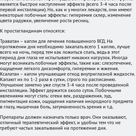
является быстрое наступление эффекта (всего 3-4 часа после
первой инсталляции). Но, как и у многих лекарств, они имеют
некоторые побочные эффекты: гиперемия склер, изменение
цвета радужки, увеличение роста ресниц.
К простагландинам относятся:
Траватан – капли для лечения повышенного ВГД. На
протяжении дня необходимо закапать всего 1 каплю, лучше
всего на ночь, перед тем как ложиться спать, ведь в этот
период дня глаза не испытывает никаких нагрузок. Иногда
могут возникать побочные эффекты, такие как: слезотечение,
ощущение легкого дискомфорта, гиперемии и жжения.
Ксалатан – капли улучшающие отход внутриглазной жидкости.
Капают их по 1-2 раза в сутки, строго по расписанию.
Улучшение заметно уже спустя 3-4 часа после проведенной
инсталляции. Эффект держится около суток. Побочными
явлениями могут стать: отеки век, раздражения, зуд,
пигментация кожи, ощущения наличия инородного предмета
в глазу, мышечная боль, затуманенность зрения и т.д.
Препараты должен назначать только врач. Они оказывают,
отличный терапевтический эффект, и удобны тем что не
требуют частых закапываний на протяжение дня.