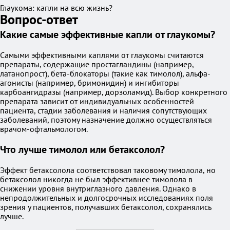
Глаукома: капли на всю жизнь?
Вопрос-ответ
Какие самые эффективные капли от глаукомы?
Самыми эффективными каплями от глаукомы считаются
препараты, содержащие простагландины (например,
латанопрост), бета-блокаторы (такие как тимолол), альфа-
агонисты (например, бримонидин) и ингибиторы
карбоангидразы (например, дорзоламид). Выбор конкретного
препарата зависит от индивидуальных особенностей
пациента, стадии заболевания и наличия сопутствующих
заболеваний, поэтому назначение должно осуществляться
врачом-офтальмологом.
Что лучше тимолол или бетаксолол?
Эффект бетаксолола соответствовал таковому тимолола, но
бетаксолол никогда не был эффективнее тимолола в
снижении уровня внутриглазного давления. Однако в
непродолжительных и долгосрочных исследованиях поля
зрения у пациентов, получавших бетаксолол, сохранялись
лучше.