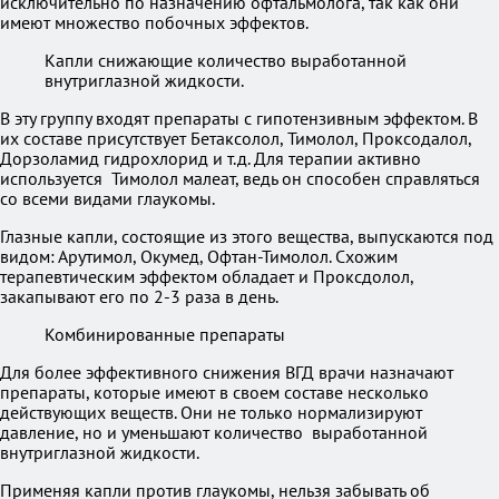
исключительно по назначению офтальмолога, так как они
имеют множество побочных эффектов.
Капли снижающие количество выработанной
внутриглазной жидкости.
В эту группу входят препараты с гипотензивным эффектом. В
их составе присутствует Бетаксолол, Тимолол, Проксодалол,
Дорзоламид гидрохлорид и т.д. Для терапии активно
используется Тимолол малеат, ведь он способен справляться
со всеми видами глаукомы.
Глазные капли, состоящие из этого вещества, выпускаются под
видом: Арутимол, Окумед, Офтан-Тимолол. Схожим
терапевтическим эффектом обладает и Проксдолол,
закапывают его по 2-3 раза в день.
Комбинированные препараты
Для более эффективного снижения ВГД врачи назначают
препараты, которые имеют в своем составе несколько
действующих веществ. Они не только нормализируют
давление, но и уменьшают количество выработанной
внутриглазной жидкости.
Применяя капли против глаукомы, нельзя забывать об