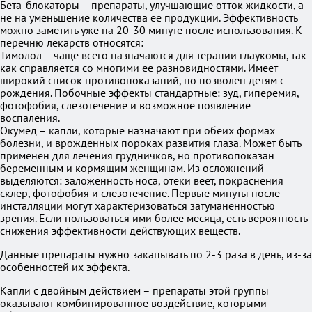
Бета-блокаторы – препараты, улучшающие отток жидкости, а
не на уменьшение количества ее продукции. Эффективность
можно заметить уже на 20-30 минуте после использования. К
перечню лекарств относятся:
Тимолол – чаще всего назначаются для терапии глаукомы, так
как справляется со многими ее разновидностями. Имеет
широкий список противопоказаний, но позволен детям с
рождения. Побочные эффекты стандартные: зуд, гиперемия,
фотофобия, слезотечение и возможное появление
воспаления.
Окумед – капли, которые назначают при обеих формах
болезни, и врожденных пороках развития глаза. Может быть
применен для лечения грудничков, но противопоказан
беременным и кормящим женщинам. Из осложнений
выделяются: заложенность носа, отеки веет, покраснения
склер, фотофобия и слезотечение. Первые минуты после
инсталляции могут характеризоваться затуманенностью
зрения. Если пользоваться ими более месяца, есть вероятность
снижения эффективности действующих веществ.
Данные препараты нужно закапывать по 2-3 раза в день, из-за
особенностей их эффекта.
Капли с двойным действием – препараты этой группы
оказывают комбинированное воздействие, которыми