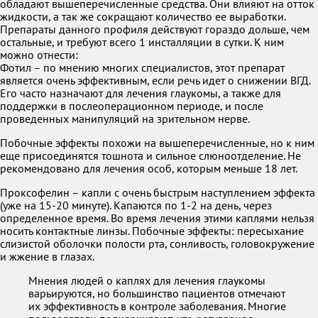
обладают вышеперечисленные средства. Они влияют на отток
жидкости, а так же сокращают количество ее выработки.
Препараты данного профиля действуют гораздо дольше, чем
остальные, и требуют всего 1 инсталляции в сутки. К ним
можно отнести:
Фотил – по мнению многих специалистов, этот препарат
является очень эффективным, если речь идет о снижении ВГД.
Его часто назначают для лечения глаукомы, а также для
поддержки в послеоперационном периоде, и после
проведенных манипуляций на зрительном нерве.
Побочные эффекты похожи на вышеперечисленные, но к ним
еще присоединятся тошнота и сильное слюноотделение. Не
рекомендовано для лечения особ, которым меньше 18 лет.
Проксофелин – капли с очень быстрым наступлением эффекта
(уже на 15-20 минуте). Капаются по 1-2 на день, через
определенное время. Во время лечения этими каплями нельзя
носить контактные линзы. Побочные эффекты: пересыхание
слизистой оболочки полости рта, сонливость, головокружение
и жжение в глазах.
Мнения людей о каплях для лечения глаукомы
варьируются, но большинство пациентов отмечают
их эффективность в контроле заболевания. Многие