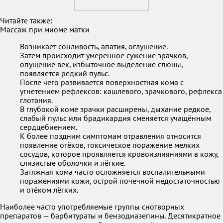
Читайте также:
Массаж при миоме матки
Возникает сонливость, апатия, оглушение.
Затем происходит умеренное сужение зрачков,
опущение век, избыточное выделение слюны,
появляется редкий пульс.
После чего развивается поверхностная кома с
угнетением рефлексов: кашлевого, зрачкового, рефлекса
глотания.
В глубокой коме зрачки расширены, дыхание редкое,
слабый пульс или брадикардия сменяется учащённым
сердцебиением.
К более поздним симптомам отравления относится
появление отёков, токсическое поражение мелких
сосудов, которое проявляется кровоизлияниями в кожу,
слизистые оболочки и лёгкие.
Затяжная кома часто осложняется воспалительными
поражениями кожи, острой почечной недостаточностью
и отёком лёгких.
Наиболее часто употребляемые группы снотворных
препаратов — барбитураты и бензодиазепины. Десятикратное