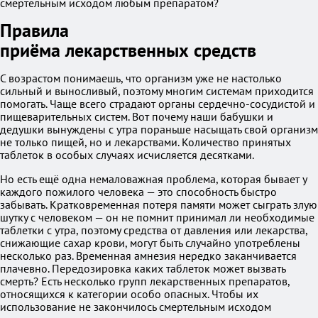
смертельным исходом любым препаратом?
Правила
приёма лекарственных средств
С возрастом понимаешь, что организм уже не настолько
сильный и выносливый, поэтому многим системам приходится
помогать. Чаще всего страдают органы сердечно-сосудистой и
пищеварительных систем. Вот почему наши бабушки и
дедушки вынуждены с утра пораньше насыщать свой организм
не только пищей, но и лекарствами. Количество принятых
таблеток в особых случаях исчисляется десятками.
Но есть ещё одна немаловажная проблема, которая бывает у
каждого пожилого человека — это способность быстро
забывать. Кратковременная потеря памяти может сыграть злую
шутку с человеком — он не помнит принимал ли необходимые
таблетки с утра, поэтому средства от давления или лекарства,
снижающие сахар крови, могут быть случайно употреблены
несколько раз. Временная амнезия нередко заканчивается
плачевно. Передозировка каких таблеток может вызвать
смерть? Есть несколько групп лекарственных препаратов,
относящихся к категории особо опасных. Чтобы их
использование не закончилось смертельным исходом