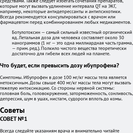
средствами. Также следует избегать сочетания препаратов,
которые могут вызвать удлинение интервала QT на ЭКГ,
например, некоторые антидепрессанты и антипсихотики.
Всегда рекомендуется консультироваться с врачом или
фармацевтом перед комбинированием любых медикаментов.
Ботулотоксин — самый сильный известный органический
яд. Летальная доза для человека составляет около 30
нанограммов (1 нг — это одна миллиардная часть грамма,
— прим. ред.). Полкило чистого вещества теоретически
достаточно для гибели всех людей на планете.
Что будет, если превысить дозу ибупрофена?
Симптомы. Ибупрофен в дозе 100 мг/кг массы тела является
нетоксичным. Дозы свыше 400 мг/кг массы тела могут вызвать
тяжелую интоксикацию. Со стороны нервной системы:
головная боль, головокружение, заторможенность, сонливость,
депрессия, шум в ушах, нистагм, судороги вплоть до комы.
Советы
СОВЕТ №1
Всегда следуйте указаниям врача и внимательно читайте