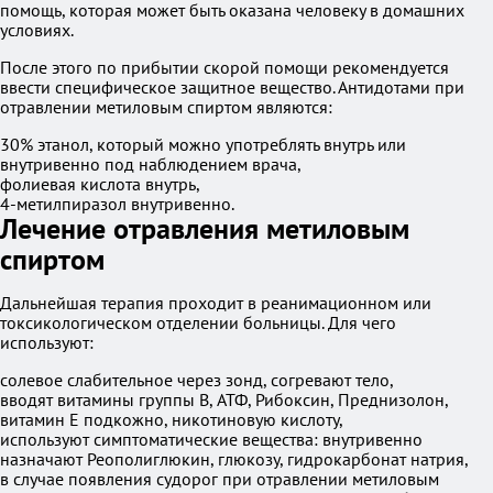
помощь, которая может быть оказана человеку в домашних
условиях.
После этого по прибытии скорой помощи рекомендуется
ввести специфическое защитное вещество. Антидотами при
отравлении метиловым спиртом являются:
30% этанол, который можно употреблять внутрь или
внутривенно под наблюдением врача,
фолиевая кислота внутрь,
4-метилпиразол внутривенно.
Лечение отравления метиловым
спиртом
Дальнейшая терапия проходит в реанимационном или
токсикологическом отделении больницы. Для чего
используют:
солевое слабительное через зонд, согревают тело,
вводят витамины группы B, АТФ, Рибоксин, Преднизолон,
витамин E подкожно, никотиновую кислоту,
используют симптоматические вещества: внутривенно
назначают Реополиглюкин, глюкозу, гидрокарбонат натрия,
в случае появления судорог при отравлении метиловым