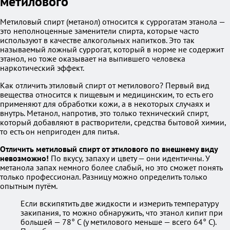
метилового
Метиловый спирт (метанол) относится к суррогатам этанола —
это неполноценные заменители спирта, которые часто
используют в качестве алкогольных напитков. Это так
называемый ложный суррогат, который в норме не содержит
этанол, но тоже оказывает на выпившего человека
наркотический эффект.
Как отличить этиловый спирт от метилового? Первый вид
вещества относится к пищевым и медицинским, то есть его
применяют для обработки кожи, а в некоторых случаях и
внутрь. Метанол, напротив, это только технический спирт,
который добавляют в растворители, средства бытовой химии,
то есть он непригоден для питья.
Отличить метиловый спирт от этилового по внешнему виду
невозможно!
По вкусу, запаху и цвету — они идентичны. У
метанола запах немного более слабый, но это сможет понять
только профессионал. Разницу можно определить только
опытным путём.
Если вскипятить две жидкости и измерить температуру
закипания, то можно обнаружить, что этанол кипит при
большей — 78° C (у метилового меньше — всего 64° C).