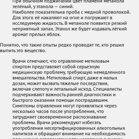
При обычном поджигании цвет пламени метанола
зелёный, у этанола — синий.
Наиболее показательна проба с медной проволокой.
Для этого её накаляют на огне и погружают в
исследуемую жидкость. В метаноле появится резкий
неприятный запах. Этанол же будет издавать лёгкий
аромат прелых яблок.
Понятно, что такие опыты редко проводят те, кто решил
выпить это вещество.
Врачи отмечают, что отравление метиловым
спиртом представляет собой серьезную
медицинскую проблему, требующую немедленного
вмешательства. Метиловый спирт, даже в малых
дозах, может вызвать тяжелые последствия,
включая слепоту и летальный исход. Специалисты
подчеркивают важность ранней диагностики и
быстрого оказания помощи пострадавшим.
Симптомы отравления могут проявляться через
несколько часов после употребления, что
затрудняет своевременное распознавание
проблемы. Врачи рекомендуют избегать
употребления несертифицированных алкогольных
напитков и обращают внимание на необходимость