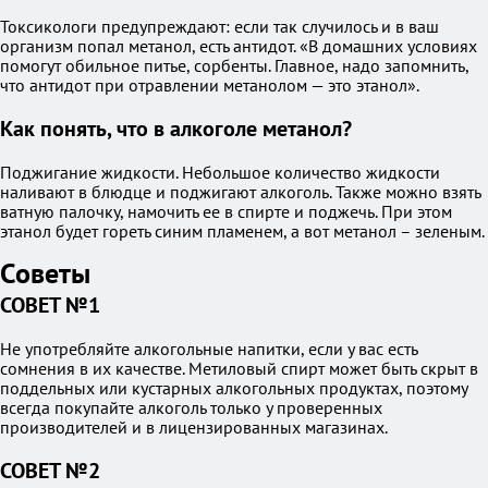
Токсикологи предупреждают: если так случилось и в ваш
организм попал метанол, есть антидот. «В домашних условиях
помогут обильное питье, сорбенты. Главное, надо запомнить,
что антидот при отравлении метанолом — это этанол».
Как понять, что в алкоголе метанол?
Поджигание жидкости. Небольшое количество жидкости
наливают в блюдце и поджигают алкоголь. Также можно взять
ватную палочку, намочить ее в спирте и поджечь. При этом
этанол будет гореть синим пламенем, а вот метанол – зеленым.
Советы
СОВЕТ №1
Не употребляйте алкогольные напитки, если у вас есть
сомнения в их качестве. Метиловый спирт может быть скрыт в
поддельных или кустарных алкогольных продуктах, поэтому
всегда покупайте алкоголь только у проверенных
производителей и в лицензированных магазинах.
СОВЕТ №2