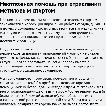
Неотложная помощь при отравлении
метиловым спиртом
Неотложная помощь при отравлении метиловым спиртом
заключается в коррекции нарушений работы сердца, дыхания
и почек. В домашних условиях провести все эти медицинские
манипуляции невозможно, поэтому при подозрении на
отравление метанолом человека нужно незамедлительно
доставить с больницу.
На догоспитальном этапе в первые часы действия вещества не
рекомендуется давать активированный уголь, он не окажет
нужного эффекта, так как метанол очень быстро всасывается.
Ситуации более благополучна, если человек вместе с
отравляющим веществом употреблял жирные продукты. В
таком случае всасывание замедляется.
Чем рекомендуется промывать желудок при отравлении
метиловым спиртом? До прибытия специализированной
помощи можно беззондовым методом промыть желудок. Для
этого пострадавшему дают выпить 500–700 мл тёплой воды (и
больше никакой другой жидкости), у детей используется
изотонический раствор поваренной соли. Затем ложкой или
шпателем раздражают корень языка, вызывая рвоту. Это та