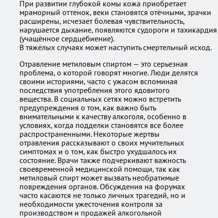
При развитии глубокой комы кожа приобретает
мраморный оттенок, веки становятся отёчными, зрачки
расширены, исчезает болевая чувствительность,
нарушается дыхание, появляются судороги и тахикардия
(учащённое сердцебиение).
В тяжёлых случаях может наступить смертельный исход.
Отравление метиловым спиртом — это серьезная
проблема, о которой говорят многие. Люди делятся
своими историями, часто с ужасом вспоминая
последствия употребления этого ядовитого
вещества. В социальных сетях можно встретить
предупреждения о том, как важно быть
внимательными к качеству алкоголя, особенно в
условиях, когда подделки становятся все более
распространенными. Некоторые жертвы
отравления рассказывают о своих мучительных
симптомах и о том, как быстро ухудшалось их
состояние. Врачи также подчеркивают важность
своевременной медицинской помощи, так как
метиловый спирт может вызвать необратимые
повреждения органов. Обсуждения на форумах
часто касаются не только личных трагедий, но и
необходимости ужесточения контроля за
производством и продажей алкогольной