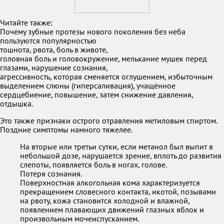
Читайте также:
Почему зубные протезы нового поколения без неба
пользуются популярностью
тошнота, рвота, боль в животе,
головная боль и головокружение, мелькание мушек перед
глазами, нарушение сознания,
агрессивность, которая сменяется оглушением, избыточным
выделением слюны (гиперсаливация), учащённое
сердцебиение, повышение, затем снижение давления,
отдышка.
Это также признаки острого отравления метиловым спиртом.
Поздние симптомы намного тяжелее.
На вторые или третьи сутки, если метанол был выпит в
небольшой дозе, нарушается зрение, вплоть до развития
слепоты, появляется боль в ногах, голове.
Потеря сознания.
Поверхностная алкогольная кома характеризуется
прекращением словесного контакта, икотой, позывами
на рвоту, кожа становится холодной и влажной,
появлением плавающих движений глазных яблок и
произвольным мочеиспусканием.