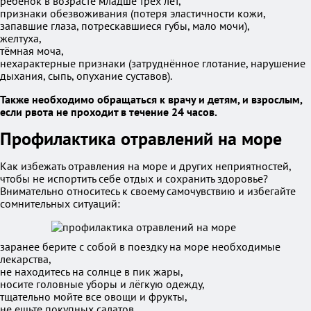
ребёнок в возрасте младше трёх лет,
признаки обезвоживания (потеря эластичности кожи,
запавшие глаза, потрескавшиеся губы, мало мочи),
желтуха,
тёмная моча,
нехарактерные признаки (затруднённое глотание, нарушение
дыхания, сыпь, опухание суставов).
Также необходимо обращаться к врачу и детям, и взрослым,
если рвота не проходит в течение 24 часов.
Профилактика отравлений на море
Как избежать отравления на море и других неприятностей,
чтобы не испортить себе отдых и сохранить здоровье?
Внимательно относитесь к своему самочувствию и избегайте
сомнительных ситуаций:
заранее берите с собой в поездку на море необходимые
лекарства,
не находитесь на солнце в пик жары,
носите головные уборы и лёгкую одежду,
тщательно мойте все овощи и фрукты,
не ешьте покупных салатов,