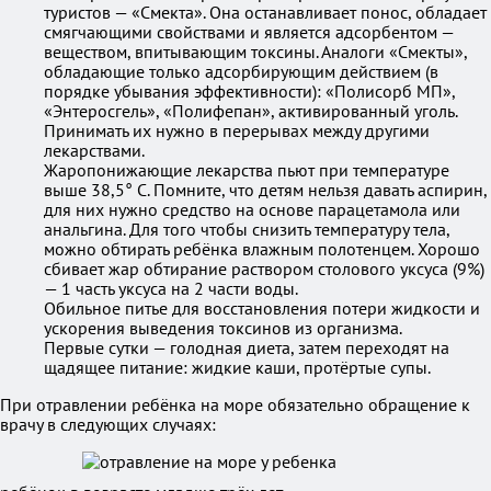
туристов — «Смекта». Она останавливает понос, обладает
смягчающими свойствами и является адсорбентом —
веществом, впитывающим токсины. Аналоги «Смекты»,
обладающие только адсорбирующим действием (в
порядке убывания эффективности): «Полисорб МП»,
«Энтеросгель», «Полифепан», активированный уголь.
Принимать их нужно в перерывах между другими
лекарствами.
Жаропонижающие лекарства пьют при температуре
выше 38,5° C. Помните, что детям нельзя давать аспирин,
для них нужно средство на основе парацетамола или
анальгина. Для того чтобы снизить температуру тела,
можно обтирать ребёнка влажным полотенцем. Хорошо
сбивает жар обтирание раствором столового уксуса (9%)
— 1 часть уксуса на 2 части воды.
Обильное питье для восстановления потери жидкости и
ускорения выведения токсинов из организма.
Первые сутки — голодная диета, затем переходят на
щадящее питание: жидкие каши, протёртые супы.
При отравлении ребёнка на море обязательно обращение к
врачу в следующих случаях: