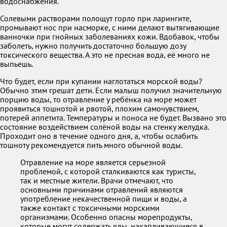
водоснабжения.
Солевыми растворами полощут горло при ларингите,
промывают нос при насморке, с ними делают вытягивающие
ванночки при гнойных заболеваниях кожи. Вдобавок, чтобы
заболеть, нужно получить достаточно большую дозу
токсического вещества. А это не пресная вода, её много не
выпьешь.
Что будет, если при купании наглотаться морской воды?
Обычно этим грешат дети. Если малыш получил значительную
порцию воды, то отравление у ребёнка на море может
проявиться тошнотой и рвотой, плохим самочувствием,
потерей аппетита. Температуры и поноса не будет. Вызвано это
состояние воздействием солёной воды на стенку желудка.
Проходит оно в течение одного дня, а, чтобы ослабить
тошноту рекомендуется пить много обычной воды.
Отравление на море является серьезной
проблемой, с которой сталкиваются как туристы,
так и местные жители. Врачи отмечают, что
основными причинами отравлений являются
употребление некачественной пищи и воды, а
также контакт с токсичными морскими
организмами. Особенно опасны морепродукты,
которые могут содержать яды, накапливающиеся в