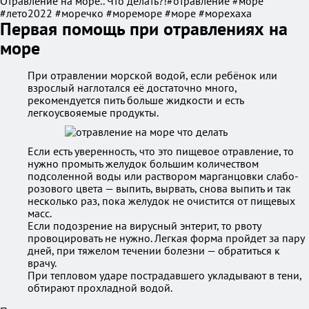
Отравление на море.. Что делать?!#отравление #море
#лето2022 #моречко #мореморе #море #морехаха
Первая помощь при отравлениях на
море
При отравлении морской водой, если ребёнок или
взрослый наглотался её достаточно много,
рекомендуется пить больше жидкости и есть
легкоусвояемые продукты.
Если есть уверенность, что это пищевое отравление, то
нужно промыть желудок большим количеством
подсоленной воды или раствором марганцовки слабо-
розового цвета — выпить, вырвать, снова выпить и так
несколько раз, пока желудок не очистится от пищевых
масс.
Если подозрение на вирусный энтерит, то рвоту
провоцировать не нужно. Легкая форма пройдет за пару
дней, при тяжелом течении болезни — обратиться к
врачу.
При тепловом ударе пострадавшего укладывают в тени,
обтирают прохладной водой.