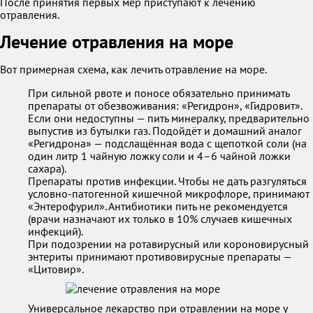
После принятия первых мер приступают к лечению
отравления.
Лечение отравления на море
Вот примерная схема, как лечить отравление на море.
При сильной рвоте и поносе обязательно принимать
препараты от обезвоживания: «Регидрон», «Гидровит».
Если они недоступны — пить минералку, предварительно
выпустив из бутылки газ. Подойдёт и домашний аналог
«Регидрона» — подслащённая вода с щепоткой соли (на
один литр 1 чайную ложку соли и 4–6 чайной ложки
сахара).
Препараты против инфекции. Чтобы не дать разгуляться
условно-патогенной кишечной микрофлоре, принимают
«Энтерофурил». Антибиотики пить не рекомендуется
(врачи назначают их только в 10% случаев кишечных
инфекций).
При подозрении на ротавирусный или короновирусный
энтериты принимают противовирусные препараты —
«Цитовир».
Универсальное лекарство при отравлении на море у