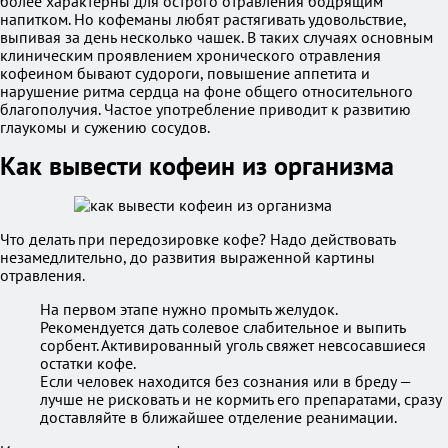
более характерны для острого отравления бодрящим
напитком. Но кофеманы любят растягивать удовольствие,
выпивая за день несколько чашек. В таких случаях основным
клиническим проявлением хронического отравления
кофеином бывают судороги, повышение аппетита и
нарушение ритма сердца на фоне общего относительного
благополучия. Частое употребление приводит к развитию
глаукомы и сужению сосудов.
Как вывести кофеин из организма
Что делать при передозировке кофе? Надо действовать
незамедлительно, до развития выраженной картины
отравления.
На первом этапе нужно промыть желудок.
Рекомендуется дать солевое слабительное и выпить
сорбент. Активированный уголь свяжет невсосавшиеся
остатки кофе.
Если человек находится без сознания или в бреду —
лучше не рисковать и не кормить его препаратами, сразу
доставляйте в ближайшее отделение реанимации.