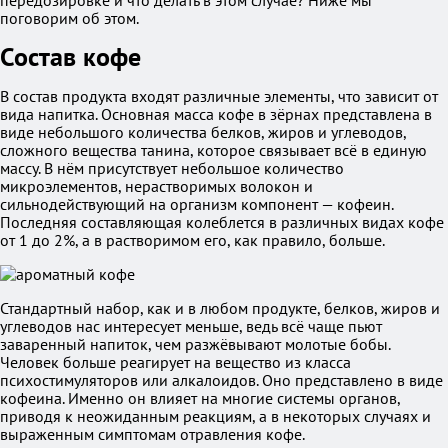
передозировке и что делать в этом случае? Ниже мы
поговорим об этом.
Состав кофе
В состав продукта входят различные элементы, что зависит от
вида напитка. Основная масса кофе в зёрнах представлена в
виде небольшого количества белков, жиров и углеводов,
сложного вещества танина, которое связывает всё в единую
массу. В нём присутствует небольшое количество
микроэлементов, нерастворимых волокон и
сильнодействующий на организм компонент — кофеин.
Последняя составляющая колеблется в различных видах кофе
от 1 до 2%, а в растворимом его, как правило, больше.
Стандартный набор, как и в любом продукте, белков, жиров и
углеводов нас интересует меньше, ведь всё чаще пьют
заваренный напиток, чем разжёвывают молотые бобы.
Человек больше реагирует на вещество из класса
психостимуляторов или алкалоидов. Оно представлено в виде
кофеина. Именно он влияет на многие системы органов,
приводя к неожиданным реакциям, а в некоторых случаях и
выраженным симптомам отравления кофе.