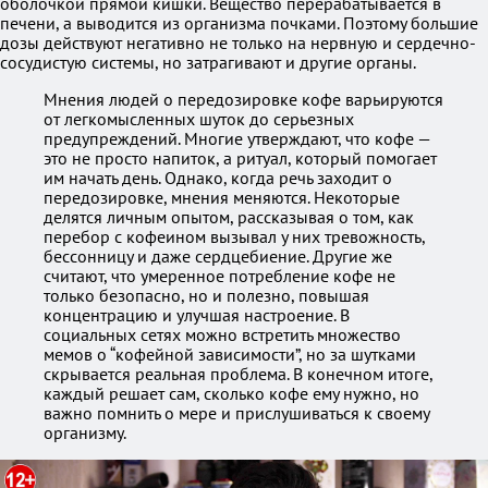
оболочкой прямой кишки. Вещество перерабатывается в
печени, а выводится из организма почками. Поэтому большие
дозы действуют негативно не только на нервную и сердечно-
сосудистую системы, но затрагивают и другие органы.
Мнения людей о передозировке кофе варьируются
от легкомысленных шуток до серьезных
предупреждений. Многие утверждают, что кофе —
это не просто напиток, а ритуал, который помогает
им начать день. Однако, когда речь заходит о
передозировке, мнения меняются. Некоторые
делятся личным опытом, рассказывая о том, как
перебор с кофеином вызывал у них тревожность,
бессонницу и даже сердцебиение. Другие же
считают, что умеренное потребление кофе не
только безопасно, но и полезно, повышая
концентрацию и улучшая настроение. В
социальных сетях можно встретить множество
мемов о “кофейной зависимости”, но за шутками
скрывается реальная проблема. В конечном итоге,
каждый решает сам, сколько кофе ему нужно, но
важно помнить о мере и прислушиваться к своему
организму.