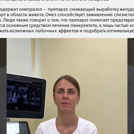
содержит омепразол — препарат, снижающий выработку желудо
орт в области живота. Омез способствует заживлению слизист
Люди также говорят о том, что препарат помогает предотвра
тся основным средством лечения панкреатита, а лишь частью 
ежать возможных побочных эффектов и подобрать оптимальную