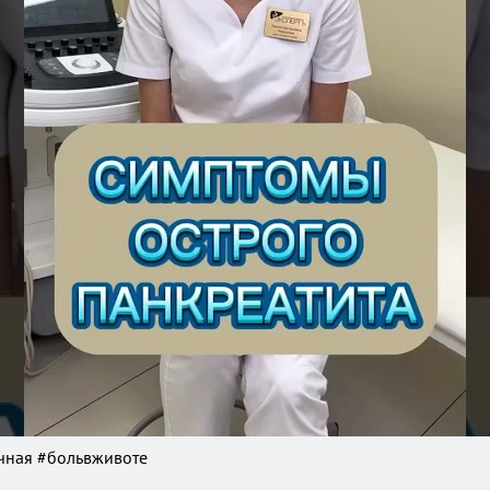
чная #больвживоте