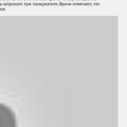
 затронуто при панкреатите. Врачи отмечают, что
ов.