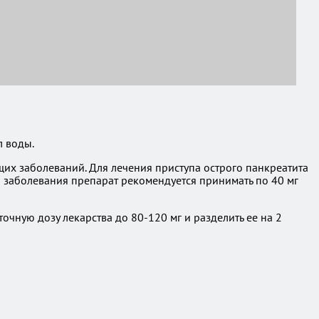
л воды.
щих заболеваний. Для лечения приступа острого панкреатита
 заболевания препарат рекомендуется принимать по 40 мг
очную дозу лекарства до 80-120 мг и разделить ее на 2