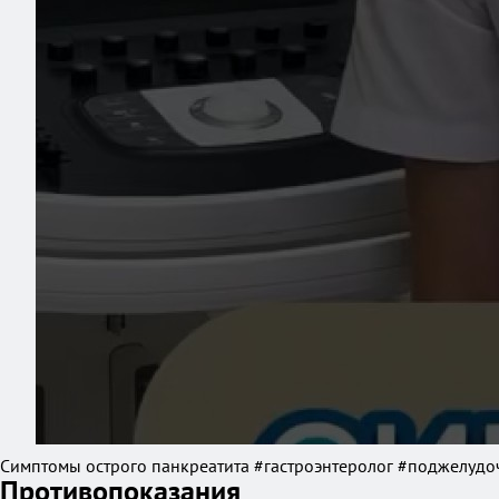
Симптомы острого панкреатита #гастроэнтеролог #поджелудо
Противопоказания