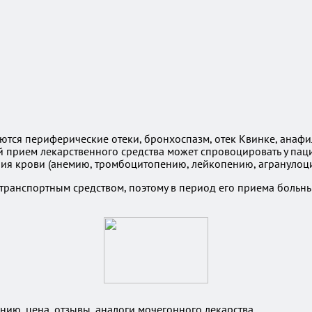
ся периферические отеки, бронхоспазм, отек Квинке, анафила
й прием лекарственного средства может спровоцировать у па
ия крови (анемию, тромбоцитопению, лейкопению, агранулоци
транспортным средством, поэтому в период его приема больны
ию, цена, отзывы, аналоги мочегонного лекарства