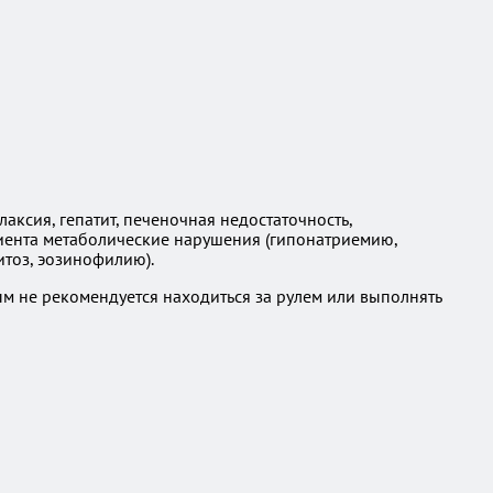
ксия, гепатит, печеночная недостаточность,
циента метаболические нарушения (гипонатриемию,
тоз, эозинофилию).
м не рекомендуется находиться за рулем или выполнять