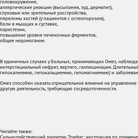
головокружение,
аллергические реакции (высыпания, зуд, дерматит),
слуховые или зрительные расстройства,
переломы костей (у пациентов с остеопорозом),
боли в мышцах и суставах,
парестезии,
повышение уровня печеночных ферментов,
общее недомогание.
В единичных случаях у больных, принимающих Омез, наблюдают
интерстициальный нефрит, вертиго, галлюцинации. Длительны
гипокалиемию, гипокальциемию, гипомагниемию) и заболеван
Омез способен оказать отрицательное влияние на управление 
другую деятельность, требующую сосредоточенности.
Читайте также:
Сильнодействующий диуретик Трифас: инструкция по применен