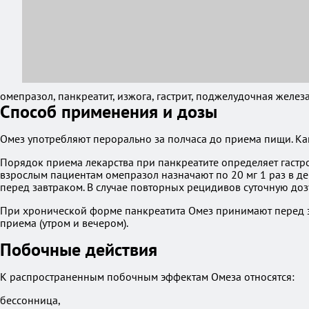
омепразол, панкреатит, изжога, гастрит, поджелудочная железа
Способ применения и дозы
Омез употребляют перорально за полчаса до приема пищи. Кап
Порядок приема лекарства при панкреатите определяет гастро
взрослым пациентам омепразол назначают по 20 мг 1 раз в д
перед завтраком. В случае повторных рецидивов суточную доз
При хронической форме панкреатита Омез принимают перед зав
приема (утром и вечером).
Побочные действия
К распространенным побочным эффектам Омеза относятся:
бессонница,