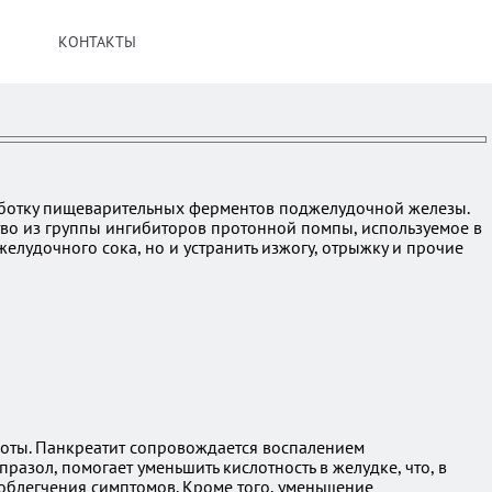
КОНТАКТЫ
аботку пищеварительных ферментов поджелудочной железы.
тво из группы ингибиторов протонной помпы, используемое в
елудочного сока, но и устранить изжогу, отрыжку и прочие
лоты. Панкреатит сопровождается воспалением
зол, помогает уменьшить кислотность в желудке, что, в
облегчения симптомов. Кроме того, уменьшение