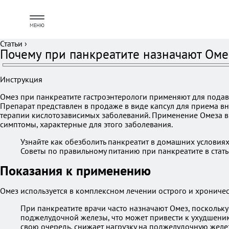
МЕНЮ
Статьи
›
Почему при панкреатите назначают Оме
Инструкция
Омез при панкреатите гастроэнтерологи применяют для пода
Препарат представлен в продаже в виде капсул для приема вн
терапии кислотозависимых заболеваний. Применение Омеза в л
симптомы, характерные для этого заболевания.
Узнайте как обезболить панкреатит в домашних условиях,
Советы по правильному питанию при панкреатите в статье
Показания к применению
Омез используется в комплексном лечении острого и хроничес
При панкреатите врачи часто назначают Омез, поскольк
поджелудочной железы, что может привести к ухудшению
свою очередь, снижает нагрузку на поджелудочную желе