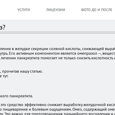
УСЛУГИ
ЛИЦЕНЗИИ
ФОТО ДО И ПОСЛЕ
з?
вления в желудке секреции соляной кислоты, снижающей выр
утрь. Его активным компонентом является омепразол —, вещес
ечении панкреатита помогает не только снизить кислотность ж
 прочитав нашу статью.
 тут.
кого панкреатита.
у это средство эффективно снижает выработку желудочной кис
 пищеварения и болевым ощущениям. Омез, содержащий омепра
зу. Это важно для предотвращения дальнейшего воспаления и 