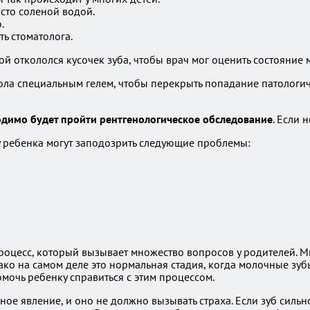
сто соленой водой.
.
ть стоматолога.
й откололся кусочек зуба, чтобы врач мог оценить состояние 
скола специальным гелем, чтобы перекрыть попадание патолог
димо будет пройти рентгенологическое обследование
. Если 
у ребенка могут заподозрить следующие проблемы:
оцесс, который вызывает множество вопросов у родителей. Мног
нако на самом деле это нормальная стадия, когда молочные зу
омочь ребенку справиться с этим процессом.
ное явление, и оно не должно вызывать страха. Если зуб силь