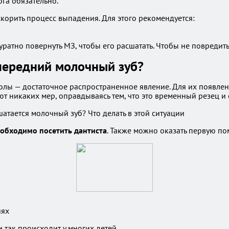
ога обязательно.
скорить процесс выпадения. Для этого рекомендуется:
ратно повернуть МЗ, чтобы его расшатать. Чтобы не повредить 
 передний молочный зуб?
сколы — достаточное распространенное явление. Для их появле
 никаких мер, оправдываясь тем, что это временный резец и 
необходимо посетить дантиста
. Также можно оказать первую п
иях
и так происходит у многих детей.