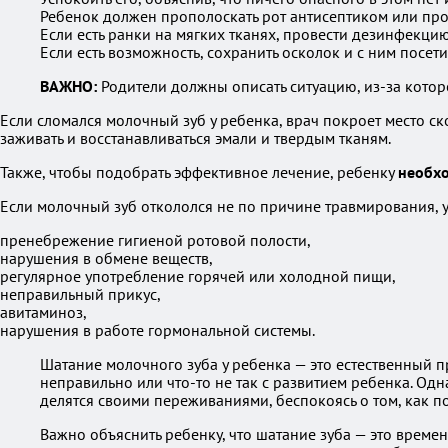
Ребенок должен прополоскать рот антисептиком или про
Если есть ранки на мягких тканях, провести дезинфекцию
Если есть возможность, сохранить осколок и с ним посети
ВАЖНО:
Родители должны описать ситуацию, из-за которо
Если сломался молочный зуб у ребенка, врач покроет место 
заживать и восстанавливаться эмали и твердым тканям.
Также, чтобы подобрать эффективное лечение, ребенку
необхо
Если молочный зуб откололся не по причине травмирования, 
пренебрежение гигиеной ротовой полости,
нарушения в обмене веществ,
регулярное употребление горячей или холодной пищи,
неправильный прикус,
авитаминоз,
нарушения в работе гормональной системы.
Шатание молочного зуба у ребенка — это естественный пр
неправильно или что-то не так с развитием ребенка. Од
делятся своими переживаниями, беспокоясь о том, как п
Важно объяснить ребенку, что шатание зуба — это времен