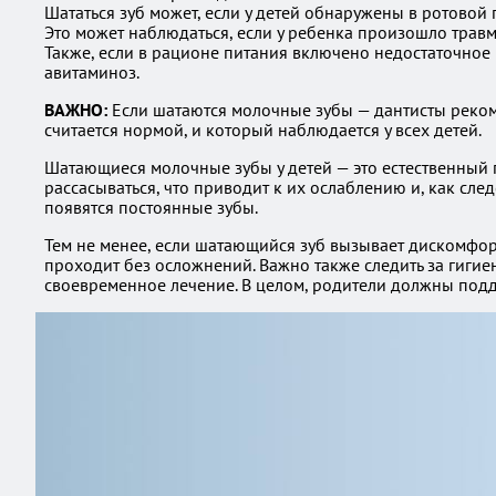
Шататься зуб может, если у детей обнаружены в ротовой
Это может наблюдаться, если у ребенка произошло трав
Также, если в рационе питания включено недостаточное 
авитаминоз.
ВАЖНО:
Если шатаются молочные зубы — дантисты реком
считается нормой, и который наблюдается у всех детей.
Шатающиеся молочные зубы у детей — это естественный п
рассасываться, что приводит к их ослаблению и, как след
появятся постоянные зубы.
Тем не менее, если шатающийся зуб вызывает дискомфорт 
проходит без осложнений. Важно также следить за гигиен
своевременное лечение. В целом, родители должны подде