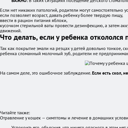
ВАЖНО:
В таких ситуациях посещение детского стоматол
Если нет никаких патологий, родители могут самостоятельно у
если позволяет возраст, давать ребенку более твердую пищу,
ввести в рацион питания яблоки,
кусочком стерильной ваты провести дезинфекцию, а затем акку
движений.
Что делать, если у ребенка откололся
Так как покрытие эмали на резцах у детей довольно тонкое, 
ребенка сломанный молочный зуб, родители не предпринимают
На самом деле, это ошибочное заблуждение.
Если есть скол, 
Читайте также:
Отравление у кошек — симптомы и лечение в домашних услов
Успокоить его, объяснив, что ничего опасного в этом нет 