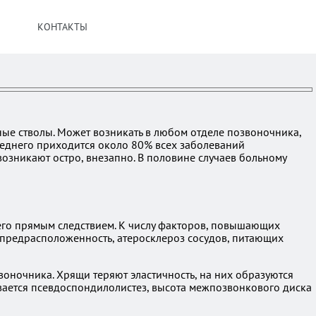
КОНТАКТЫ
е стволы. Может возникать в любом отделе позвоночника,
леднего приходится около 80% всех заболеваний
озникают остро, внезапно. В половине случаев больному
 его прямым следствием. К числу факторов, повышающих
 предрасположенность, атеросклероз сосудов, питающих
оночника. Хрящи теряют эластичность, на них образуются
вается псевдоспондилолистез, высота межпозвонкового диска