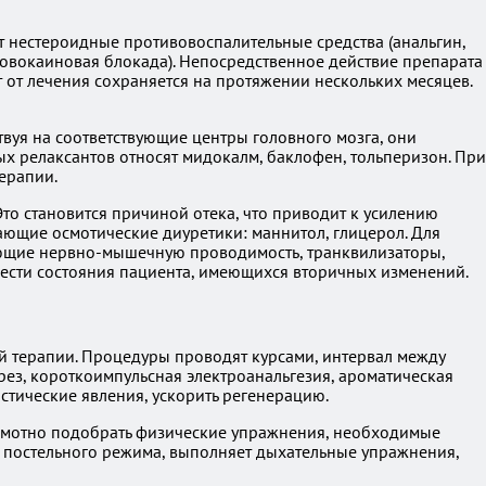
т нестероидные противовоспалительные средства (анальгин,
новокаиновая блокада). Непосредственное действие препарата
 от лечения сохраняется на протяжении нескольких месяцев.
вуя на соответствующие центры головного мозга, они
х релаксантов относят мидокалм, баклофен, тольперизон. При
ерапии.
то становится причиной отека, что приводит к усилению
ающие осмотические диуретики: маннитол, глицерол. Для
ающие нервно-мышечную проводимость, транквилизаторы,
жести состояния пациента, имеющихся вторичных изменений.
ой терапии. Процедуры проводят курсами, интервал между
ерез, короткоимпульсная электроанальгезия, ароматическая
стические явления, ускорить регенерацию.
грамотно подобрать физические упражнения, необходимые
я постельного режима, выполняет дыхательные упражнения,