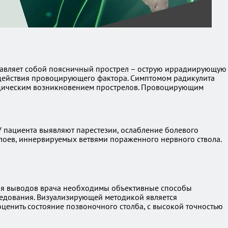
тавляет собой поясничный прострел – острую иррадиирующую
оздействия провоцирующего фактора. Симптомом радикулита
иодическим возникновением прострелов. Провоцирующим
 пациента выявляют парестезии, ослабление болевого
оев, иннервируемых ветвями пораженного нервного ствола.
ния выводов врача необходимы объективные способы
ледования. Визуализирующей методикой является
енить состояние позвоночного столба, с высокой точностью