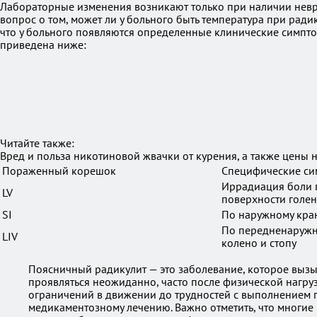
Лабораторные изменения возникают только при наличии неври
вопрос о том, может ли у больного быть температура при ради
что у больного появляются определенные клинические симпт
приведена ниже:
Читайте также:
Вред и польза никотиновой жвачки от курения, а также цены 
Пораженный корешок
Специфические с
Иррадиация боли 
LV
поверхности голен
SI
По наружному краю
По передненаружн
LIV
колено и стопу
Поясничный радикулит — это заболевание, которое вызы
проявляться неожиданно, часто после физической нагруз
ограничений в движении до трудностей с выполнением 
медикаментозному лечению. Важно отметить, что многие