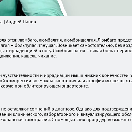
а | Андрей Панов
вляются: люмбаго, люмбалгия, люмбоишалгия. Люмбаго предс
гия – боль тупая, тянущая. Возникает самостоятельно, без в
ицы с иррадиацией в ногу. Люмбоишалгия – вялая боль с пер
движения, кашель, чихание.
 чувствительности и иррадиации мышц нижних конечностей. У
ной компрессии возможна гипотония или атрофия мышечных сл
ковую при облитерирующем эндартерите.
ы не оставляют сомнений в диагнозе. Однако для подтвержде
овании клинического, лабораторного и визуализирующего обс
зонансная томография. С помощью этих процедур возможно оц