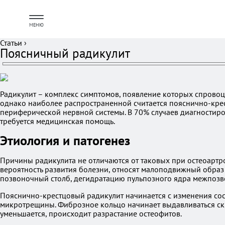
МЕНЮ
Статьи
›
Поясничный радикулит
Радикулит – комплекс симптомов, появление которых спрово
однако наиболее распространенной считается пояснично-крес
периферической нервной системы. В 70% случаев диагностиро
требуется медицинская помощь.
Этиология и патогенез
Причины радикулита не отличаются от таковых при остеоартр
вероятность развития болезни, относят малоподвижный образ
позвоночный столб, дегидратацию пульпозного ядра межпозв
Пояснично-крестцовый радикулит начинается с изменения сост
микротрещины. Фиброзное кольцо начинает выдавливаться ск
уменьшается, происходит разрастание остеофитов.