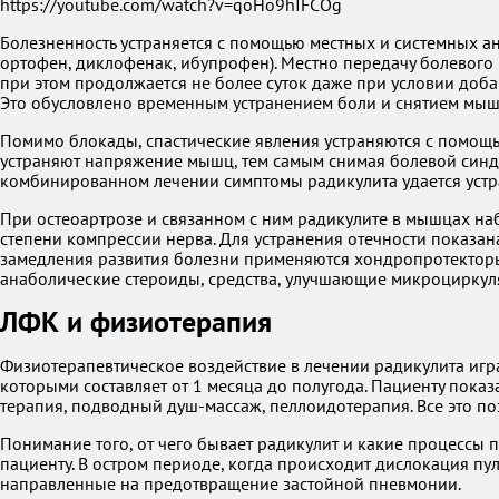
https://youtube.com/watch?v=qoHo9hIFCOg
Болезненность устраняется с помощью местных и системных а
ортофен, диклофенак, ибупрофен). Местно передачу болевого
при этом продолжается не более суток даже при условии доб
Это обусловлено временным устранением боли и снятием мыш
Помимо блокады, спастические явления устраняются с помощь
устраняют напряжение мышц, тем самым снимая болевой синдро
комбинированном лечении симптомы радикулита удается устран
При остеоартрозе и связанном с ним радикулите в мышцах наб
степени компрессии нерва. Для устранения отечности показа
замедления развития болезни применяются хондропротектор
анаболические стероиды, средства, улучшающие микроциркуля
ЛФК и физиотерапия
Физиотерапевтическое воздействие в лечении радикулита игр
которыми составляет от 1 месяца до полугода. Пациенту пока
терапия, подводный душ-массаж, пеллоидотерапия. Все это по
Понимание того, от чего бывает радикулит и какие процессы
пациенту. В остром периоде, когда происходит дислокация п
направленные на предотвращение застойной пневмонии.