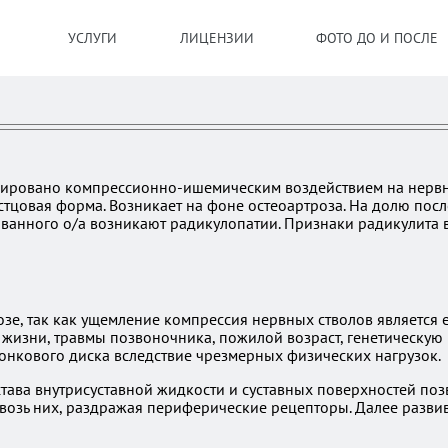
УСЛУГИ
ЛИЦЕНЗИИ
ФОТО ДО И ПОСЛЕ
цировано компрессионно-ишемическим воздействием на нервны
тцовая форма. Возникает на фоне остеоартроза. На долю пос
ванного о/а возникают радикулопатии. Признаки радикулита в
озе, так как ущемление компрессия нервных стволов является
 жизни, травмы позвоночника, пожилой возраст, генетическую
онкового диска вследствие чрезмерных физических нагрузок.
ава внутрисуставной жидкости и суставных поверхностей позв
возь них, раздражая периферические рецепторы. Далее разви