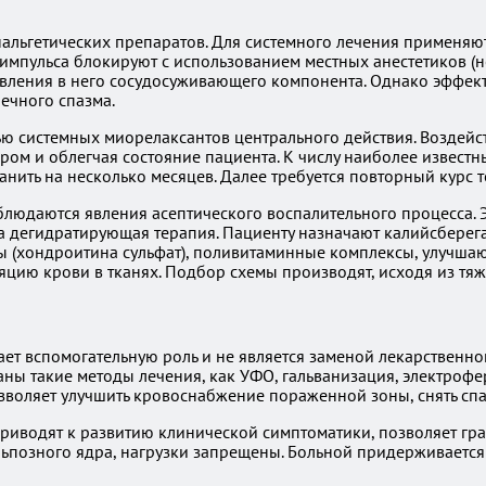
нальгетических препаратов. Для системного лечения применяю
 импульса блокируют с использованием местных анестетиков (
авления в него сосудосуживающего компонента. Однако эффект
ечного спазма.
ю системных миорелаксантов центрального действия. Воздейст
м и облегчая состояние пациента. К числу наиболее известны
ить на несколько месяцев. Далее требуется повторный курс т
людаются явления асептического воспалительного процесса. Э
на дегидратирующая терапия. Пациенту назначают калийсберег
ы (хондроитина сульфат), поливитаминные комплексы, улучш
цию крови в тканях. Подбор схемы производят, исходя из тя
ает вспомогательную роль и не является заменой лекарственн
заны такие методы лечения, как УФО, гальванизация, электроф
зволяет улучшить кровоснабжение пораженной зоны, снять спа
 приводят к развитию клинической симптоматики, позволяет 
ульпозного ядра, нагрузки запрещены. Больной придерживаетс