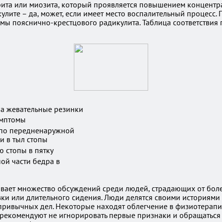
та или миозита, который проявляется повышением концентрац
кулите – да, может, если имеет место воспалительный процесс
омы пояснично-крестцового радикулита. Таблица соответстви
на жевательные резинки
имптомы
по передненаружной
и в тыл стопы
 стопы в пятку
ой части бедра в
вает множество обсуждений среди людей, страдающих от болей
ки или длительного сидения. Люди делятся своими историями о
привычных дел. Некоторые находят облегчение в физиотерапи
 рекомендуют не игнорировать первые признаки и обращаться 