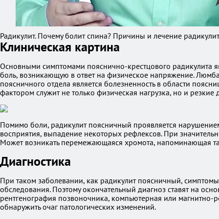
Радикулит. Почему болит спина? Причины и лечение радикулит
Клиническая картина
Основными симптомами пояснично-крестцового радикулита я
боль, возникающую в ответ на физическое напряжение. Люмбал
поясничного отдела является болезненность в области поясн
фактором служит не только физическая нагрузка, но и резкие 
Помимо боли, радикулит поясничный проявляется нарушением
восприятия, выпадение некоторых рефлексов. При значитель
Может возникать перемежающаяся хромота, напоминающая та
Диагностика
При таком заболевании, как радикулит поясничный, симптом
обследования. Поэтому окончательный диагноз ставят на осн
рентгенография позвоночника, компьютерная или магнитно-ре
обнаружить очаг патологических изменений.