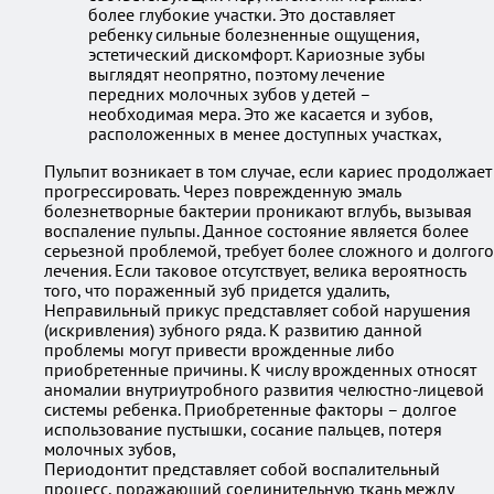
более глубокие участки. Это доставляет
ребенку сильные болезненные ощущения,
эстетический дискомфорт. Кариозные зубы
выглядят неопрятно, поэтому лечение
передних молочных зубов у детей –
необходимая мера. Это же касается и зубов,
расположенных в менее доступных участках,
Пульпит возникает в том случае, если кариес продолжает
прогрессировать. Через поврежденную эмаль
болезнетворные бактерии проникают вглубь, вызывая
воспаление пульпы. Данное состояние является более
серьезной проблемой, требует более сложного и долгого
лечения. Если таковое отсутствует, велика вероятность
того, что пораженный зуб придется удалить,
Неправильный прикус представляет собой нарушения
(искривления) зубного ряда. К развитию данной
проблемы могут привести врожденные либо
приобретенные причины. К числу врожденных относят
аномалии внутриутробного развития челюстно-лицевой
системы ребенка. Приобретенные факторы – долгое
использование пустышки, сосание пальцев, потеря
молочных зубов,
Периодонтит представляет собой воспалительный
процесс, поражающий соединительную ткань между