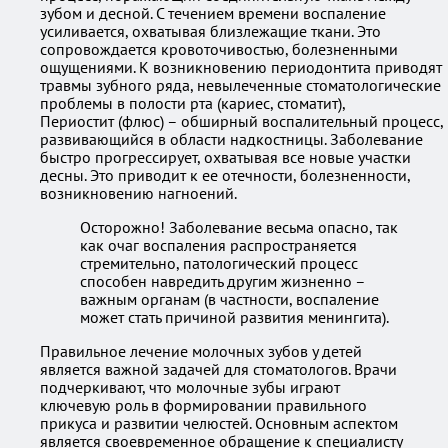
зубом и десной. С течением времени воспаление
усиливается, охватывая близлежащие ткани. Это
сопровождается кровоточивостью, болезненными
ощущениями. К возникновению периодонтита приводят
травмы зубного ряда, невылеченные стоматологические
проблемы в полости рта (кариес, стоматит),
Периостит (флюс) – обширный воспалительный процесс,
развивающийся в области надкостницы. Заболевание
быстро прогрессирует, охватывая все новые участки
десны. Это приводит к ее отечности, болезненности,
возникновению нагноений.
Осторожно! Заболевание весьма опасно, так
как очаг воспаления распространяется
стремительно, патологический процесс
способен навредить другим жизненно –
важным органам (в частности, воспаление
может стать причиной развития менингита).
Правильное лечение молочных зубов у детей
является важной задачей для стоматологов. Врачи
подчеркивают, что молочные зубы играют
ключевую роль в формировании правильного
прикуса и развитии челюстей. Основным аспектом
является своевременное обращение к специалисту