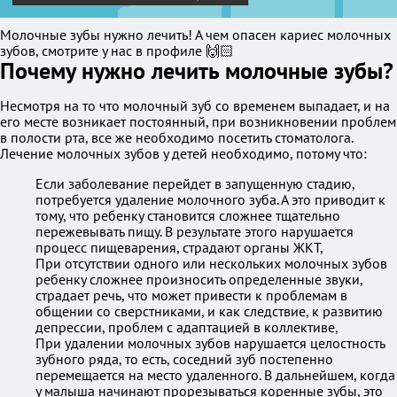
Молочные зубы нужно лечить! А чем опасен кариес молочных
зубов, смотрите у нас в профиле 🙌🏻
Почему нужно лечить молочные зубы?
Несмотря на то что молочный зуб со временем выпадает, и на
его месте возникает постоянный, при возникновении проблем
в полости рта, все же необходимо посетить стоматолога.
Лечение молочных зубов у детей необходимо, потому что:
Если заболевание перейдет в запущенную стадию,
потребуется удаление молочного зуба. А это приводит к
тому, что ребенку становится сложнее тщательно
пережевывать пищу. В результате этого нарушается
процесс пищеварения, страдают органы ЖКТ,
При отсутствии одного или нескольких молочных зубов
ребенку сложнее произносить определенные звуки,
страдает речь, что может привести к проблемам в
общении со сверстниками, и как следствие, к развитию
депрессии, проблем с адаптацией в коллективе,
При удалении молочных зубов нарушается целостность
зубного ряда, то есть, соседний зуб постепенно
перемещается на место удаленного. В дальнейшем, когда
у малыша начинают прорезываться коренные зубы, это