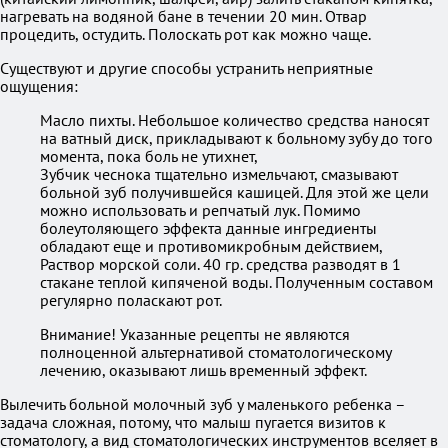
нагревать на водяной бане в течении 20 мин. Отвар
процедить, остудить. Полоскать рот как можно чаще.
Существуют и другие способы устранить неприятные
ощущения:
Масло пихты. Небольшое количество средства наносят
на ватный диск, прикладывают к больному зубу до того
момента, пока боль не утихнет,
Зубчик чеснока тщательно измельчают, смазывают
больной зуб получившейся кашицей. Для этой же цели
можно использовать и репчатый лук. Помимо
болеутоляющего эффекта данные ингредиенты
обладают еще и противомикробным действием,
Раствор морской соли. 40 гр. средства разводят в 1
стакане теплой кипяченой воды. Полученным составом
регулярно поласкают рот.
Внимание! Указанные рецепты не являются
полноценной альтернативой стоматологическому
лечению, оказывают лишь временный эффект.
Вылечить больной молочный зуб у маленького ребенка –
задача сложная, потому, что малыш пугается визитов к
стоматологу, а вид стоматологических инструментов вселяет в