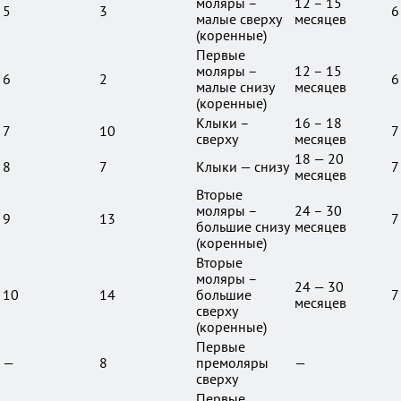
моляры –
12 – 15
5
3
6
малые сверху
месяцев
(коренные)
Первые
моляры –
12 – 15
6
2
6
малые снизу
месяцев
(коренные)
Клыки –
16 – 18
7
10
7
сверху
месяцев
18 — 20
8
7
Клыки — снизу
7
месяцев
Вторые
моляры –
24 – 30
9
13
7
большие снизу
месяцев
(коренные)
Вторые
моляры –
24 — 30
10
14
большие
7
месяцев
сверху
(коренные)
Первые
—
8
премоляры
—
сверху
Первые