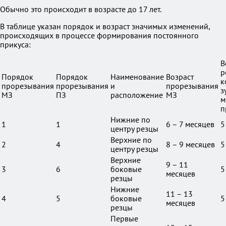
Обычно это происходит в возрасте до 17 лет.
В таблице указан порядок и возраст значимых изменений,
происходящих в процессе формирования постоянного
прикуса:
В
р
Порядок
Порядок
Наименование
Возраст
к
прорезывания
прорезывания
и
прорезывания
з
МЗ
ПЗ
расположение
МЗ
м
п
Нижние по
1
1
6 – 7 месяцев
5
центру резцы
Верхние по
2
4
8 – 9 месяцев
5
центру резцы
Верхние
9 – 11
3
6
боковые
5
месяцев
резцы
Нижние
11 – 13
4
5
боковые
5
месяцев
резцы
Первые