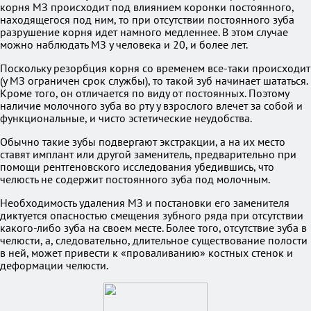
корня МЗ происходит под влиянием коронки постоянного,
находящегося под ним, то при отсутствии постоянного зуба
разрушение корня идет намного медленнее. В этом случае
можно наблюдать МЗ у человека и 20, и более лет.
Поскольку резорбция корня со временем все-таки происходит
(у МЗ ограничен срок службы), то такой зуб начинает шататься.
Кроме того, он отличается по виду от постоянных. Поэтому
наличие молочного зуба во рту у взрослого влечет за собой и
функциональные, и чисто эстетические неудобства.
Обычно такие зубы подвергают экстракции, а на их место
ставят имплант или другой заменитель, предварительно при
помощи рентгеновского исследования убедившись, что
челюсть не содержит постоянного зуба под молочным.
Необходимость удаления МЗ и постановки его заменителя
диктуется опасностью смещения зубного ряда при отсутствии
какого-либо зуба на своем месте. Более того, отсутствие зуба в
челюсти, а, следовательно, длительное существование полости
в ней, может привести к «проваливанию» костных стенок и
деформации челюсти.