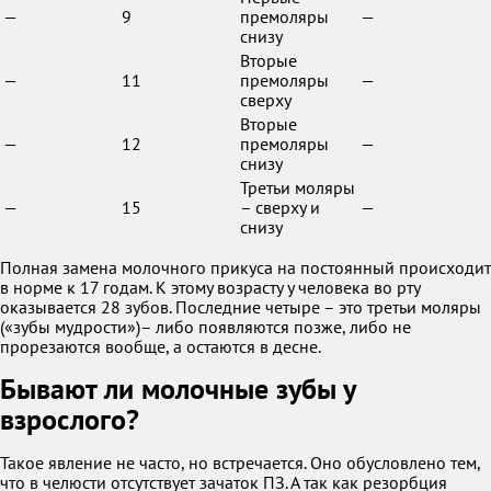
—
9
премоляры
—
снизу
Вторые
—
11
премоляры
—
сверху
Вторые
—
12
премоляры
—
снизу
Третьи моляры
—
15
– сверху и
—
снизу
Полная замена молочного прикуса на постоянный происходит
в норме к 17 годам. К этому возрасту у человека во рту
оказывается 28 зубов. Последние четыре – это третьи моляры
(«зубы мудрости»)– либо появляются позже, либо не
прорезаются вообще, а остаются в десне.
Бывают ли молочные зубы у
взрослого?
Такое явление не часто, но встречается. Оно обусловлено тем,
что в челюсти отсутствует зачаток ПЗ. А так как резорбция