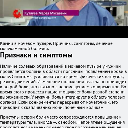
Камни в мочевом пузыре. Причины, симптомы, лечение
мочекаменной болезни.
Признаки и симптомы
Наличие солевых образований в мочевом пузыре у мужчин
проявляется болями в области поясницы, появлением крови в
моче. Симптомы усиливаются во время физических нагрузок,
резких движений. Изменение положения тела часто приводит
к острой боли, что связано с перемещением конкрементов. Во
время этого процесса пациент ощущает боли разной степени
выраженности. У мужчин боль интегрирует в область половых
органов. Если конкременты перекрывают мочеточник, это
приводит к скапливанию мочи, почечным коликам.
Приступы острой боли часто сопровождаются повышением
температуры тела, иногда —, ознобом. Неприятные ощущения
проходят, если камень поменял своё положение или вышел