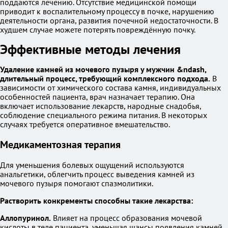
поддаются лечению. Отсутствие медицинской помощи
приводит к воспалительному процессу в почке, нарушению
деятельности органа, развития почечной недостаточности. В
худшем случае можете потерять повреждённую почку.
Эффективные методы лечения
Удаление камней из мочевого пузыря у мужчин &ndash,
длительный процесс, требующий комплексного подхода.
В
зависимости от химического состава камня, индивидуальных
особенностей пациента, врач назначает терапию. Она
включает использование лекарств, народные снадобья,
соблюдение специального режима питания. В некоторых
случаях требуется оперативное вмешательство.
Медикаментозная терапия
Для уменьшения болевых ощущений используются
анальгетики, облегчить процесс выведения камней из
мочевого пузыря помогают спазмолитики.
Растворить конкременты способны такие лекарства:
Аллопуринол.
Влияет на процесс образования мочевой
кислоты в теле пациента, уменьшая шансы появления камней,