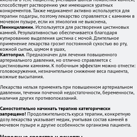
способствует растворению уже имеющихся уратных
конкрементов. Также медикамент активно используется для
терапии подагры, поэтому лекарство справляется с камнями в
мочевом пузыре, если их этиология не выяснена,
Пеннициламин.
Используется для растворения цистиновых
камней. Результативностью обеспечивается благодаря
купированию выделения цистина с мочой. Длительное
применение лекарства грозит постоянной сухостью во рту,
кожной сыпью, шумом в ушах,
Каптоприл.
Предназначен для лечения повышенного
артериального давления, но отлично справляется с
цистиновыми камнями. К побочным эффектам можно отнести:
головокружения, незначительное снижение веса пациента,
кожные высыпания.
Лекарства нельзя применять при повышенном артериальном
давлении, течении почечной недостаточности, беременности,
наличия других противопоказаний.
Самостоятельно начинать терапию категорически
запрещено!
Продолжительность курса терапии, конкретную
дозу лекарства указывает медик, учитывая состав камней в
мочевом пузыре и другие особенности организма пациента.