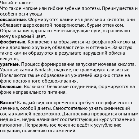
Читайте также:
Что такое мягкие или гибкие зубные протезы. Преимущества и
особенности ухода
оксалатные.
Формируются камни из щавельной кислоты, они
обладают шероховатой поверхностью, бурым оттенком.
Образования царапают мочевыводящие пути, окрашивают
мочу в красный цвет,
фосфатные.
Конкременты образуются из фосфатной кислоты,
они довольно хрупкие, обладают серым оттенком. Зачастую
такие камни образуются в результате нарушений обмена
веществ,
уратные.
Процесс формирования запускает мочевая кислота.
Уратные камни &ndash, гладкие, не травмируют слизистые.
Появляются такие образования у жителей жарких стран на
фоне постоянного обезвоживания,
белковые.
Включают белковые соединения, формируются на
фоне неправильного питания.
Важно!
Каждый вид конкрементов требует специфического
лечения, особой диеты. Самостоятельно узнать химический
состав камней невозможно. Диагностика проводится опытным
медиком, медик назначает соответствующий курс устранения
патологии. Неправильное лечение ведёт к усугублению
ситуации, появлению осложнений.