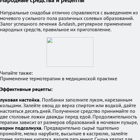
Народные средства и рецепты
Натуральные снадобья отлично справляются с выведением из
мочевого у сильного пола различных солевых образований.
Залог успешного лечения &ndash, регулярное применение
народных средств, правильное их приготовление.
Читайте также:
Применение термотерапии в медицинской практике
Эффективные рецепты:
луковая настойка.
Полбанки заполните луком, нарезанным
кольцами. Залейте овощ до верха спиртом или водкой, дайте
настояться десять дней. Полученное средство принимайте по
две столовые ложки дважды перед едой. Продолжительность
терапии зависит от размеров образований в мочевом пузыре,
корни подсолнуха.
Предварительно сырьё тщательно
промойте, мелко нарубите, высыпьте в кастрюлю, залейте
тремя литрами кипятка, варите пять минут. Сырья хватит для