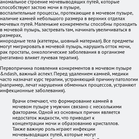
аномальное строение мочевыводящих путей, которые
способствуют застою мочи в пузыре,
воспалительные процессы, протекающие в мочевом пузыре,
наличие камней небольшого размера в верхних отделах
мочевых путей. Маленькие конкременты способны проходить
в мочевой пузырь, застревать там, начинать увеличиваться в
размерах,
инородные тела (катетеры, шовный материал). Все предметы
могут мигрировать в мочевой пузырь, нарушить отток мочи,
рак простаты, онкологические заболевания в организме
(негативно влияет лучевая терапия).
Первопричина появления конкрементов в мочевом пузыре
&ndash, важный аспект. Перед удалением камней, медики
часто назначат курс терапии, устраняющий причину патологии
(например, лечат нарушения обменных процессов, устраняют
инфекционные заболевания).
Врачи отмечают, что формирование камней в
мочевом пузыре у мужчин связано с несколькими
факторами. Одной из основных причин является
недостаток жидкости, что приводит к
концентрации мочи и образованию кристаллов.
Также важную роль играют инфекции
мочевыводящих путей, которые могут