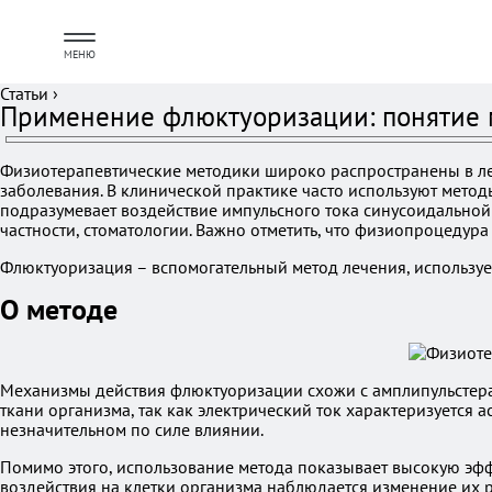
МЕНЮ
Статьи
›
Применение флюктуоризации: понятие м
Физиотерапевтические методики широко распространены в ле
заболевания. В клинической практике часто используют мето
подразумевает воздействие импульсного тока синусоидальной
частности, стоматологии. Важно отметить, что физиопроцедур
Флюктуоризация – вспомогательный метод лечения, используе
О методе
Механизмы действия флюктуоризации схожи с амплипульстера
ткани организма, так как электрический ток характеризуется
незначительном по силе влиянии.
Помимо этого, использование метода показывает высокую эфф
воздействия на клетки организма наблюдается изменение их 