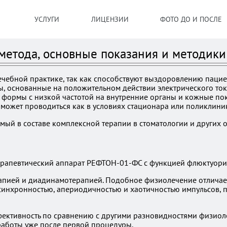
УСЛУГИ
ЛИЦЕНЗИИ
ФОТО ДО И ПОСЛЕ
етода, основные показания и методики
чебной практике, так как способствуют выздоровлению пацие
ды, основанные на положительном действии электрического то
 формы с низкой частотой на внутренние органы и кожные по
а может проводиться как в условиях стационара или поликлини
мый в составе комплексной терапии в стоматологии и других 
пией и диадинамотерапией. Подобное физиолечение отличает
 асинхронностью, апериодичностью и хаотичностью импульсов, 
ективность по сравнению с другими разновидностями физиолеч
работы уже после первой процедуры.