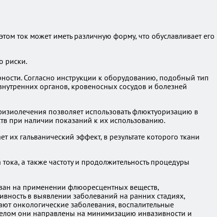
том ток может иметь различную форму, что обуславливает его
о риски.
ности. Согласно инструкции к оборудованию, подобный тип
 внутренних органов, кровеносных сосудов и болезней
 физиолечения позволяет использовать флюктуоризацию в
тв при наличии показаний к их использованию.
т их гальванический эффект, в результате которого ткани
ока, а также частоту и продолжительность процедуры
ован на применении флюоресцентных веществ,
ивность в выявлении заболеваний на ранних стадиях,
ают онкологические заболевания, воспалительные
в целом они направлены на минимизацию инвазивности и