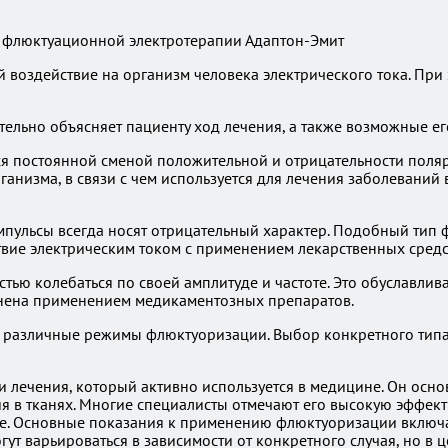
оздействие на организм человека электрического тока. При э
льно объясняет пациенту ход лечения, а также возможные ег
я постоянной сменой положительной и отрицательности поляр
анизма, в связи с чем используется для лечения заболеваний
импульсы всегда носят отрицательный характер. Подобный тип
твие электрическим током с применением лекарственных средс
ю колебаться по своей амплитуде и частоте. Это обуславливае
лнена применением медикаментозных препаратов.
различные режимы флюктуоризации. Выбор конкретного типа т
 лечения, который активно используется в медицине. Он осн
 в тканях. Многие специалисты отмечают его высокую эффект
ие. Основные показания к применению флюктуоризации включ
гут варьироваться в зависимости от конкретного случая, но 