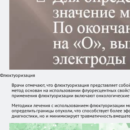
Флюктуоризация
Врачи отмечают, что флюктуоризация представляет собо
метод основан на использовании флуоресцентных свойств
применения флюктуоризации включают онкологические з
Методики лечения с использованием флюктуоризации мог
определить границы опухоли, что способствует более э
диагностики, но и минимизирует травматичность вмешате