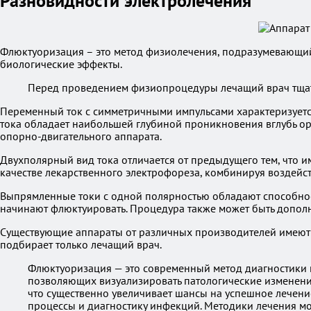
Разновидности электролечения
Флюктуоризация – это метод физиолечения, подразумевающий в
биологические эффекты.
Перед проведением физиопроцедуры лечащий врач тщате
Переменный ток с симметричными импульсами характеризуетс
тока обладает наибольшей глубиной проникновения вглубь орг
опорно-двигательного аппарата.
Двухполярный вид тока отличается от предыдущего тем, что 
качестве лекарственного электрофореза, комбинируя воздейс
Выпрямленные токи с одной полярностью обладают способность
начинают флюктуировать. Процедура также может быть допо
Существующие аппараты от различных производителей имеют 
подбирает только лечащий врач.
Флюктуоризация — это современный метод диагностики и
позволяющих визуализировать патологические изменения
что существенно увеличивает шансы на успешное лечен
процессы и диагностику инфекций. Методики лечения мо