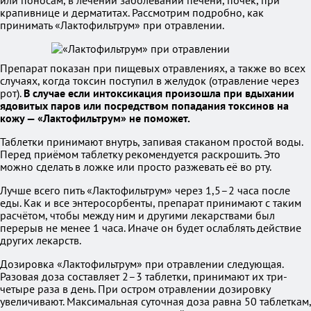
или поносам, в лечении заболеваний печени, почек, при
крапивнице и дерматитах. Рассмотрим подробно, как
принимать «Лактофильтрум» при отравлении.
Препарат показан при пищевых отравлениях, а также во всех
случаях, когда токсин поступил в желудок (отравление через
рот).
В случае если интоксикация произошла при вдыхании
ядовитых паров или посредством попадания токсинов на
кожу — «Лактофильтрум» не поможет.
Таблетки принимают внутрь, запивая стаканом простой воды.
Перед приёмом таблетку рекомендуется раскрошить. Это
можно сделать в ложке или просто разжевать её во рту.
Лучше всего пить «Лактофильтрум» через 1,5–2 часа после
еды. Как и все энтеросорбенты, препарат принимают с таким
расчётом, чтобы между ним и другими лекарствами был
перерыв не менее 1 часа. Иначе он будет ослаблять действие
других лекарств.
Дозировка «Лактофильтрум» при отравлении следующая.
Разовая доза составляет 2–3 таблетки, принимают их три-
четыре раза в день. При остром отравлении дозировку
увеличивают. Максимальная суточная доза равна 50 таблеткам,