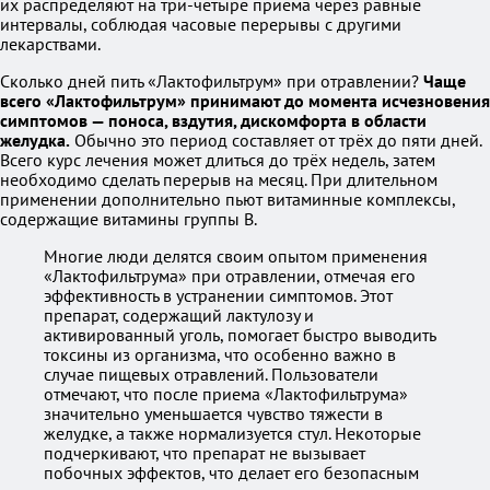
их распределяют на три-четыре приёма через равные
интервалы, соблюдая часовые перерывы с другими
лекарствами.
Сколько дней пить «Лактофильтрум» при отравлении?
Чаще
всего «Лактофильтрум» принимают до момента исчезновения
симптомов — поноса, вздутия, дискомфорта в области
желудка.
Обычно это период составляет от трёх до пяти дней.
Всего курс лечения может длиться до трёх недель, затем
необходимо сделать перерыв на месяц. При длительном
применении дополнительно пьют витаминные комплексы,
содержащие витамины группы В.
Многие люди делятся своим опытом применения
«Лактофильтрума» при отравлении, отмечая его
эффективность в устранении симптомов. Этот
препарат, содержащий лактулозу и
активированный уголь, помогает быстро выводить
токсины из организма, что особенно важно в
случае пищевых отравлений. Пользователи
отмечают, что после приема «Лактофильтрума»
значительно уменьшается чувство тяжести в
желудке, а также нормализуется стул. Некоторые
подчеркивают, что препарат не вызывает
побочных эффектов, что делает его безопасным