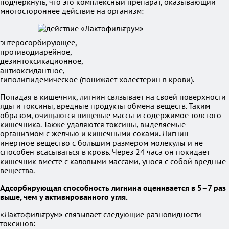
подчеркнуть, что это комплексный препарат, оказывающий
многостороннее действие на организм:
энтеросорбирующее,
противодиарейное,
дезинтоксикационное,
антиоксидантное,
гиполипидемическое (понижает холестерин в крови).
Попадая в кишечник, лигнин связывает на своей поверхности
яды и токсины, вредные продукты обмена веществ. Таким
образом, очищаются пищевые массы и содержимое толстого
кишечника. Также удаляются токсины, выделяемые
организмом с жёлчью и кишечными соками. Лигнин —
инертное вещество с большим размером молекулы и не
способен всасываться в кровь. Через 24 часа он покидает
кишечник вместе с каловыми массами, унося с собой вредные
вещества.
Адсорбирующая способность лигнина оценивается в 5–7 раз
выше, чем у активированного угля.
«Лактофильтрум» связывает следующие разновидности
токсинов: