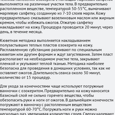
выполняется на различные участки тела. В предварительно
растопленном веществе, температурой 50-55°C, вымачивают
марлевую салфетку, созданную из 7-10 слоев марли. Кожу
предварительно смазывают вазелиновым маслом или жирным
кремом, чтобы избежать ожогов. Отжатую салфетку
накладывают на кожу. Процедура проводится 20 минут, через
день, в течение месяца.
Кюветная методика выполняется накладыванием
полузастывших теплых пластов озокерита на кожу.
Расплавленную субстанцию разливают по специальным
кюветам или другим формам и ждут загустевания. Затем пласт
располагают на необходимом участке тела, закрывают
пленкой и укутывают теплой тканью. Методика наиболее
безопасна для проведения в домашних условиях, так как не
оставляет ожогов. Длительность сеанса около 30 минут,
количество от 15 процедур.
Для ухода за конечностями чаще используют погружные
ванночки с озокеритом. Предварительно на кожу наносится
базисный слой не сильно горячего вещества, чтобы
обезопасить руки и ноги от ожогов. В дальнейшем конечности
погружают в ванночку с растопленным веществом
температурой 60-70°C. Погружать ноги и руки можно
несколько раз, увеличивая количество слоев. Сверху надевают