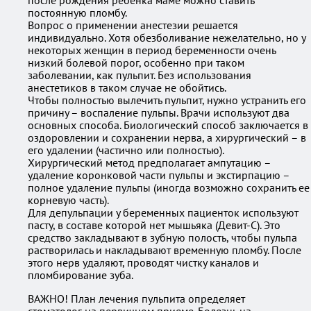
после рождения ребенка маме можно ставить
постоянную пломбу.
Вопрос о применении анестезии решается
индивидуально. Хотя обезболивание нежелательно, но у
некоторых женщин в период беременности очень
низкий болевой порог, особенно при таком
заболевании, как пульпит. Без использования
анестетиков в таком случае не обойтись.
Чтобы полностью вылечить пульпит, нужно устранить его
причину – воспаление пульпы. Врачи используют два
основных способа. Биологический способ заключается в
оздоровлении и сохранении нерва, а хирургический – в
его удалении (частично или полностью).
Хирургический метод предполагает ампутацию –
удаление коронковой части пульпы и экстирпацию –
полное удаление пульпы (иногда возможно сохранить ее
корневую часть).
Для депульпации у беременных пациенток используют
пасту, в составе которой нет мышьяка (Девит-С). Это
средство закладывают в зубную полость, чтобы пульпа
растворилась и накладывают временную пломбу. После
этого нерв удаляют, проводят чистку каналов и
пломбирование зуба.
ВАЖНО! План лечения пульпита определяет