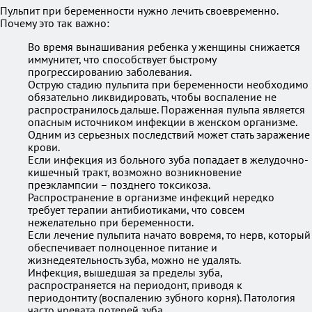
Пульпит при беременности нужно лечить своевременно.
Почему это так важно:
Во время вынашивания ребенка у женщины снижается
иммунитет, что способствует быстрому
прогрессированию заболевания.
Острую стадию пульпита при беременности необходимо
обязательно ликвидировать, чтобы воспаление не
распространилось дальше. Пораженная пульпа является
опасным источником инфекции в женском организме.
Одним из серьезных последствий может стать заражение
крови.
Если инфекция из больного зуба попадает в желудочно-
кишечный тракт, возможно возникновение
преэклампсии – позднего токсикоза.
Распространение в организме инфекций нередко
требует терапии антибиотиками, что совсем
нежелательно при беременности.
Если лечение пульпита начато вовремя, то нерв, который
обеспечивает полноценное питание и
жизнедеятельность зуба, можно не удалять.
Инфекция, вышедшая за пределы зуба,
распространяется на периодонт, приводя к
периодонтиту (воспалению зубного корня). Патология
часто чревата потерей зуба.