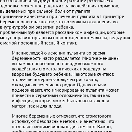
на состояние и внутриутробное развитие ребенка. Его
здоровье может пострадать из-за воздействия гормонов,
выделяемых при сильной боли от пульпита,
применение анестезии при лечении пульпита в I триместре
беременности опасно тем, что возможны отклонения во
внутриутробном развитии ребенка,
проблемный зуб является рассадником инфекций, которые
могут поразить организм новорожденного малыша, ведь у них
с мамой постоянный тесный контакт.
Мнение людей о лечении пульпита во время
беременности часто разделяется. Многие женщины
выражают опасения по поводу возможного
воздействия стоматологических процедур на
здоровье будущего ребенка. Некоторые считают,
что лучше потерпеть боль, чем рисковать,
откладывая лечение до родов. Однако врачи
подчеркивают, что игнорирование пульпита может
привести к серьезным осложнениям, таким как
инфекция, которая может быть опасна как для
матери, так и для плода.
Многие беременные отмечают, что стоматологи
используют безопасные методы и анестезию, что
позволяет минимизировать дискомфорт. Важно,
чтобы женщины консультировались с опытными