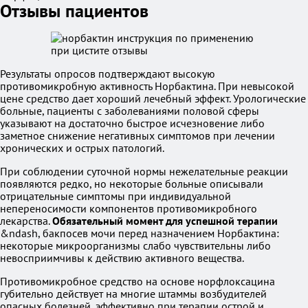
Отзывы пациентов
Результаты опросов подтверждают высокую
противомикробную активность Норбактина. При невысокой
цене средство дает хороший лечебный эффект. Урологические
больные, пациенты с заболеваниями половой сферы
указывают на достаточно быстрое исчезновение либо
заметное снижение негативных симптомов при лечении
хронических и острых патологий.
При соблюдении суточной нормы нежелательные реакции
появляются редко, но некоторые больные описывали
отрицательные симптомы при индивидуальной
непереносимости компонентов противомикробного
лекарства.
Обязательный момент для успешной терапии
&ndash, бакпосев мочи перед назначением Норбактина:
некоторые микроорганизмы слабо чувствительны либо
невосприимчивы к действию активного вещества.
Противомикробное средство на основе норфлоксацина
губительно действует на многие штаммы возбудителей
опасных болезней, эффективно при терапии острой и