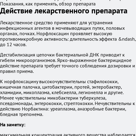
Показания, как применять, обзор препарата
Действие лекарственного препарата
Лекарственное средство применяют для устранения
инфекционных агентов в мочевыводящих путях, половых
органах, почках. Норфлоксацин проявляет высокую
противомикробную активность: длительность эффекта &ndash,
до 12 часов.
Дестабилизация цепочки бактериальной ДНК приводит к
гибели микроорганизмов. Ярко-выраженное бактерицидное
действие препарата требует точного соблюдения дозировки и
правил приема.
К норфлоксацину высокочувствительны стафилококки,
кишечная палочка, цитобактерии, протей, энтеробактер,
хламидии, микоплазма, клебсиелла, легионелла и другие.
Менее чувствительны микобактерии туберкулеза,
псевдомонады, энтерококки, стрептококки. Нечувствительны к
действию Норбактина: уреаплазма, анаэробные бактерии,
бледная трепонема.
На заметку:
максимальная концентрация активного вещества наблюдается