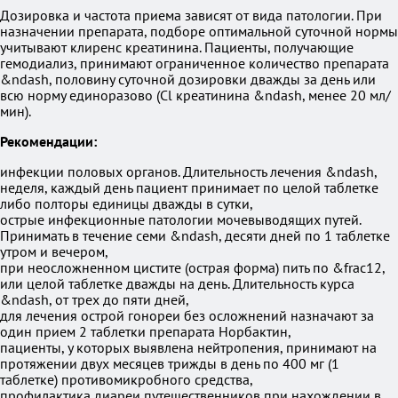
Дозировка и частота приема зависят от вида патологии. При
назначении препарата, подборе оптимальной суточной нормы
учитывают клиренс креатинина. Пациенты, получающие
гемодиализ, принимают ограниченное количество препарата
&ndash, половину суточной дозировки дважды за день или
всю норму единоразово (Cl креатинина &ndash, менее 20 мл/
мин).
Рекомендации:
инфекции половых органов. Длительность лечения &ndash,
неделя, каждый день пациент принимает по целой таблетке
либо полторы единицы дважды в сутки,
острые инфекционные патологии мочевыводящих путей.
Принимать в течение семи &ndash, десяти дней по 1 таблетке
утром и вечером,
при неосложненном цистите (острая форма) пить по &frac12,
или целой таблетке дважды на день. Длительность курса
&ndash, от трех до пяти дней,
для лечения острой гонореи без осложнений назначают за
один прием 2 таблетки препарата Норбактин,
пациенты, у которых выявлена нейтропения, принимают на
протяжении двух месяцев трижды в день по 400 мг (1
таблетке) противомикробного средства,
профилактика диареи путешественников при нахождении в