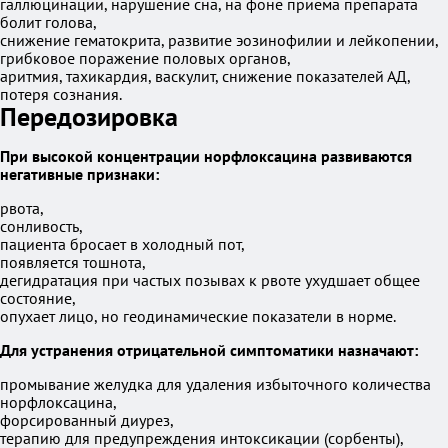
галлюцинации, нарушение сна, на фоне приема препарата
болит голова,
снижение гематокрита, развитие эозинофилии и лейкопении,
грибковое поражение половых органов,
аритмия, тахикардия, васкулит, снижение показателей АД,
потеря сознания.
Передозировка
При высокой концентрации норфлоксацина развиваются
негативные признаки:
рвота,
сонливость,
пациента бросает в холодный пот,
появляется тошнота,
дегидратация при частых позывах к рвоте ухудшает общее
состояние,
опухает лицо, но геодинамические показатели в норме.
Для устранения отрицательной симптоматики назначают:
промывание желудка для удаления избыточного количества
норфлоксацина,
форсированный диурез,
терапию для предупреждения интоксикации (сорбенты),