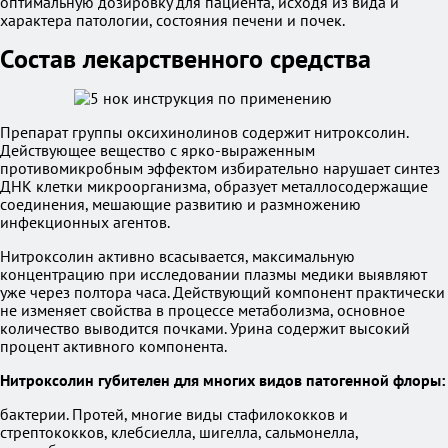
оптимальную дозировку для пациента, исходя из вида и
характера патологии, состояния печени и почек.
Состав лекарственного средства
Препарат группы оксихинолинов содержит нитроксолин.
Действующее вещество с ярко-выраженным
противомикробным эффектом избирательно нарушает синтез
ДНК клетки микроорганизма, образует металлосодержащие
соединения, мешающие развитию и размножению
инфекционных агентов.
Нитроксолин активно всасывается, максимальную
концентрацию при исследовании плазмы медики выявляют
уже через полтора часа. Действующий компонент практически
не изменяет свойства в процессе метаболизма, основное
количество выводится почками. Урина содержит высокий
процент активного компонента.
Нитроксолин губителен для многих видов патогенной флоры:
бактерии. Протей, многие виды стафилококков и
стрептококков, клебсиелла, шигелла, сальмонелла,