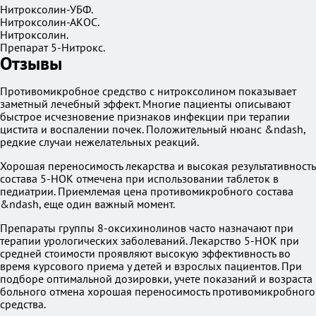
Нитроксолин-УБФ.
Нитроксолин-АКОС.
Нитроксолин.
Препарат 5-Нитрокс.
Отзывы
Противомикробное средство с нитроксолином показывает
заметный лечебный эффект. Многие пациенты описывают
быстрое исчезновение признаков инфекции при терапии
цистита и воспалении почек. Положительный нюанс &ndash,
редкие случаи нежелательных реакций.
Хорошая переносимость лекарства и высокая результативность
состава 5-НОК отмечена при использовании таблеток в
педиатрии. Приемлемая цена противомикробного состава
&ndash, еще один важный момент.
Препараты группы 8-оксихинолинов часто назначают при
терапии урологических заболеваний. Лекарство 5-НОК при
средней стоимости проявляют высокую эффективность во
время курсового приема у детей и взрослых пациентов. При
подборе оптимальной дозировки, учете показаний и возраста
больного отмена хорошая переносимость противомикробного
средства.