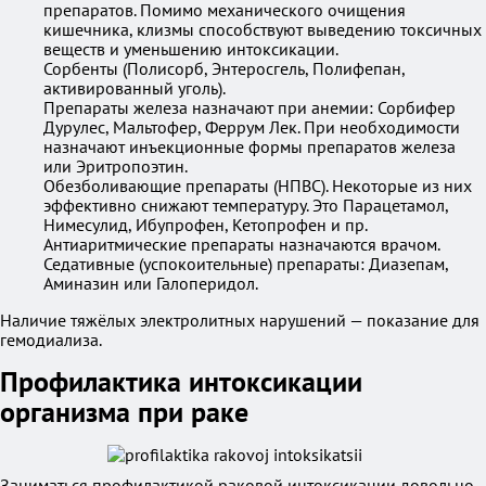
препаратов. Помимо механического очищения
кишечника, клизмы способствуют выведению токсичных
веществ и уменьшению интоксикации.
Сорбенты (Полисорб, Энтеросгель, Полифепан,
активированный уголь).
Препараты железа назначают при анемии: Сорбифер
Дурулес, Мальтофер, Феррум Лек. При необходимости
назначают инъекционные формы препаратов железа
или Эритропоэтин.
Обезболивающие препараты (НПВС). Некоторые из них
эффективно снижают температуру. Это Парацетамол,
Нимесулид, Ибупрофен, Кетопрофен и пр.
Антиаритмические препараты назначаются врачом.
Седативные (успокоительные) препараты: Диазепам,
Аминазин или Галоперидол.
Наличие тяжёлых электролитных нарушений — показание для
гемодиализа.
Профилактика интоксикации
организма при раке
Заниматься профилактикой раковой интоксикации довольно