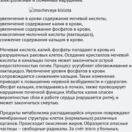
электролитные и обменные нарушения:
увеличение в крови содержания мочевой кислоты,
увеличение содержание калия в крови,
увеличение содержание фосфатов в крови,
накопление молочной кислоты (лактацидоз),
снижение содержания кальция в крови.
Мочевая кислота, калий, фосфаты попадают в кровь из
разрушенных раковых клеток. Оседание кристаллов мочевой
кислоты в канальцах почек может закончиться острой
недостаточностью почек. Процесс усугубляет обезвоживание и
лактацидоз. Увеличение уровня фосфатов в крови
сопровождается снижением кальция. Такие изменения
приводят к повышению нервной возбудимости и судорогам.
Фосфат кальция, откладываясь в почках, также провоцирует
нарушение почечной функции. Избыток калия опасен
вероятностью сбоя в работе сердца (нарушается ритм), и
может закончиться смертью.
Продукты метаболизма распадающейся опухоли повреждают
мембранные структуры клеток (нормальных) различных
органов. Происходит окисление жиров. Образуются опасные
частицы – свободные радикалы. За счёт этого у больных,