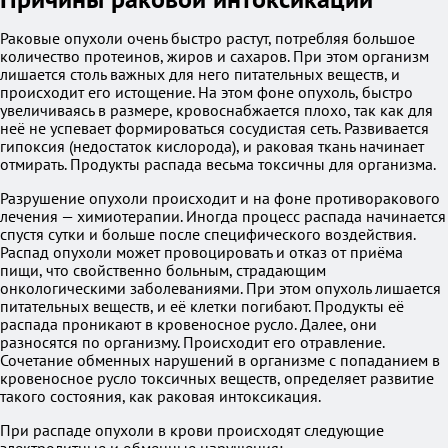
Раковые опухоли очень быстро растут, потребляя большое
количество протеинов, жиров и сахаров. При этом организм
лишается столь важных для него питательных веществ, и
происходит его истощение. На этом фоне опухоль, быстро
увеличиваясь в размере, кровоснабжается плохо, так как для
неё не успевает формироваться сосудистая сеть. Развивается
гипоксия (недостаток кислорода), и раковая ткань начинает
отмирать. Продукты распада весьма токсичны для организма.
Разрушение опухоли происходит и на фоне противоракового
лечения — химиотерапии. Иногда процесс распада начинается
спустя сутки и больше после специфического воздействия.
Распад опухоли может провоцировать и отказ от приёма
пищи, что свойственно больным, страдающим
онкологическими заболеваниями. При этом опухоль лишается
питательных веществ, и её клетки погибают. Продукты её
распада проникают в кровеносное русло. Далее, они
разносятся по организму. Происходит его отравление.
Сочетание обменных нарушений в организме с попаданием в
кровеносное русло токсичных веществ, определяет развитие
такого состояния, как раковая интоксикация.
При распаде опухоли в крови происходят следующие