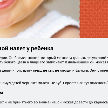
ной налет у ребенка
ерии. Он бывает мягкий, который можно устранить регулярной 
ь белого цвета и чаще его запускают. В дальнейшем он может п
ь детям «погрызть» твердые сырые овощи и фрукты. Они отлич
бы
если не принять его во внимание, он может довести до кариес