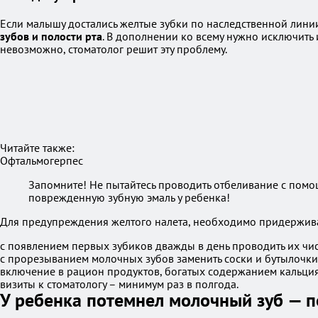
Если малышу достались желтые зубки по наследственной линии
зубов и полости рта
. В дополнении ко всему нужно исключить 
невозможно, стоматолог решит эту проблему.
Читайте также:
Офтальмогерпес
Запомните! Не пытайтесь проводить отбеливание с помощ
поврежденную зубную эмаль у ребенка!
Для предупреждения желтого налета, необходимо придержива
с появлением первых зубиков дважды в день проводить их чистк
с прорезыванием молочных зубов заменить соски и бутылочки
включение в рацион продуктов, богатых содержанием кальция
визиты к стоматологу – минимум раз в полгода.
У ребенка потемнел молочный зуб — 