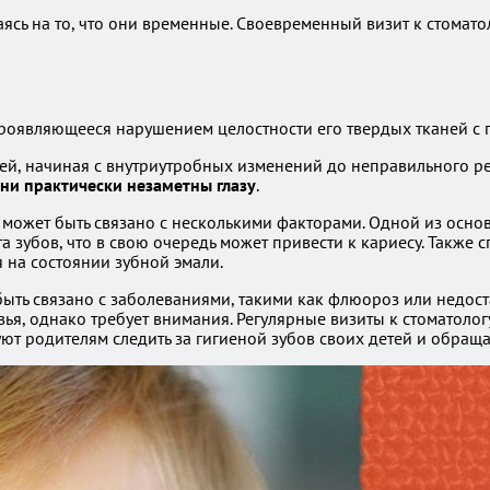
ясь на то, что они временные. Своевременный визит к стомато
проявляющееся нарушением целостности его твердых тканей с
тей, начиная с внутриутробных изменений до неправильного 
ни практически незаметны глазу
.
 может быть связано с несколькими факторами. Одной из осно
та зубов, что в свою очередь может привести к кариесу. Также
 на состоянии зубной эмали.
ть связано с заболеваниями, такими как флюороз или недоста
вья, однако требует внимания. Регулярные визиты к стоматоло
т родителям следить за гигиеной зубов своих детей и обраща