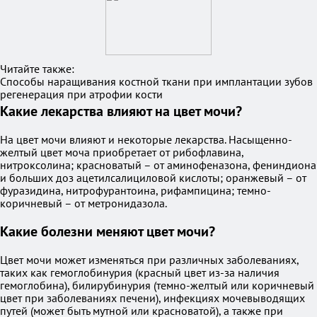
Читайте также:
Способы наращивания костной ткани при имплантации зубов
регенерация при атрофии кости
Какие лекарства влияют на цвет мочи?
На цвет мочи влияют и некоторые лекарства. Насыщенно-
желтый цвет моча приобретает от рибофлавина,
нитроксолина; красноватый – от аминофеназона, фениндиона
и больших доз ацетилсалициловой кислоты; оранжевый – от
фуразидина, нитрофурантоина, рифампицина; темно-
коричневый – от метронидазола.
Какие болезни меняют цвет мочи?
Цвет мочи может изменяться при различных заболеваниях,
таких как гемоглобинурия (красный цвет из-за наличия
гемоглобина), билирубинурия (темно-желтый или коричневый
цвет при заболеваниях печени), инфекциях мочевыводящих
путей (может быть мутной или красноватой), а также при