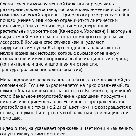
Схема лечения мочекаменной болезни определяется
размерами, локализацией, составом конкрементов и общей
симптоматической картины. При мелких размерах камней в
почках (менее 5 мм) можно ограничиться диетическим
питанием, обильным питьем, приемом диуретиков,
растительных уросептиков (Канефрон, Уролесан). Некоторые
виды камней можно растворить с помощью специальных
лекарств. В большинстве случаев камни удаляют
хирургическим путем. Выбор сегодня останавливают на
малоинвазивных методах, которые вызывают минимум
осложнений и имеют короткий реабилитационный период
(контактная или дистанционная литотрипсия,
трансуретральная цистолитолапаксия).
Моча здорового человека должна быть от светло-желтой до
соломенной. Если ее окрас меняется на ярко оранжевый, то
нужно обратить внимание на этот факт. Возможно, причиной
стало банальное злоупотребление красящими продуктами
питания или прием лекарств. Если после прекращения их
употребления в течение 2 дней цвет мочи не возвращается в
норму, то нужно бить тревогу и обращаться за медицинской
помощью.
Видео о том, на указывает оранжевый цвет мочи и как лечить
сопутствующую симптоматику: