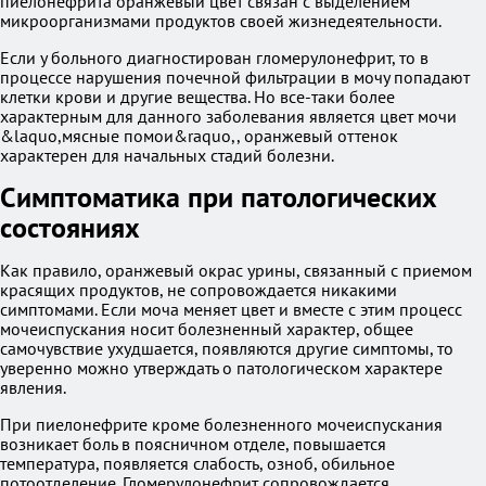
пиелонефрита оранжевый цвет связан с выделением
микроорганизмами продуктов своей жизнедеятельности.
Если у больного диагностирован гломерулонефрит, то в
процессе нарушения почечной фильтрации в мочу попадают
клетки крови и другие вещества. Но все-таки более
характерным для данного заболевания является цвет мочи
&laquo,мясные помои&raquo,, оранжевый оттенок
характерен для начальных стадий болезни.
Симптоматика при патологических
состояниях
Как правило, оранжевый окрас урины, связанный с приемом
красящих продуктов, не сопровождается никакими
симптомами. Если моча меняет цвет и вместе с этим процесс
мочеиспускания носит болезненный характер, общее
самочувствие ухудшается, появляются другие симптомы, то
уверенно можно утверждать о патологическом характере
явления.
При пиелонефрите кроме болезненного мочеиспускания
возникает боль в поясничном отделе, повышается
температура, появляется слабость, озноб, обильное
потоотделение. Гломерулонефрит сопровождается