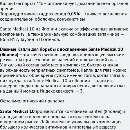
Калий L-аспартат 1% – оптимизирует дыхание тканей органов
зрения
Тетрагидрозолина гидрохлорид 0,05% – снижает воспаления
соединительной оболочки, конъюнктивы
Sante Medical 10 из Японии включают эффективные активные
компоненты, а также уникальную комбинацию витаминов —
В6 и B12, Таурин и Пантенол.
Глазные Капли для борьбы с воспалением Sante Medical 10
(Япония) —
это качественное средство, приносящее высокие
результаты при лечении воспалений и покраснений глаз.
Уникальный состав работает в комплексе, быстро снижая
выраженность неприятных симптомов. Капли для глаз можно
применять в любое время суток, именно тогда, когда глаза в
них нуждаются. Sante Medical 10 из Японии — одни из
лидеров среди препаратов от покраснения, воспаления глаз
на данный момент. Индекс свежести — 3.
Офтальмологический препарат
Sante Medical 10
производится компанией Santen (Япония) и
до недавнего времени продавался исключительно на
внутреннем рынке. Действительно уникальная композиция
большого количества витаминов и питательных веществ