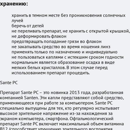
хранению:
хранить в темном месте без проникновения солнечных
лучей
беречь от детей
не переливать препарат, не хранить с открытой крышкой,
не деформировать флакон
предотвращать попадание грязи во флакон
не закапывать средство во время ношения линз
применять только по назначению и индивидуально
не пользоваться каплями с истекшим сроком годности
нормальным является образование осадка в виде
мелких белых кристаллов. В этом случае перед
использованием препарат процедить.
Sante PC
Препарат Sante PC – это новинка 2013 года, разработанная
компанией Santen. Эти капли представляют собой средство,
применяющееся при работе за компьютером. Sante PC
специально выпущены для тех, кто регулярно испытывает
высокое зрительное напряжение из-за нахождения за
экраном компьютера, смартфона. Офтальмологический
препарат Sante PC включает максимальный объем витамина
В12 (способствует улучшению зрительного восприятия