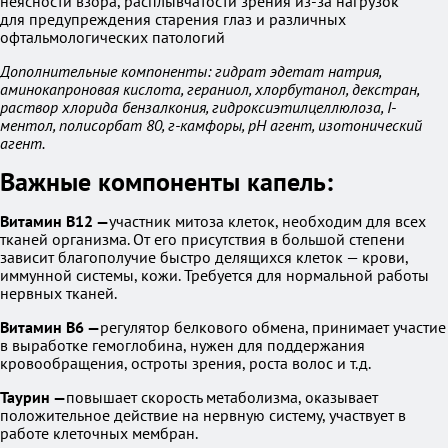
неясности взора, расплывчатости зрения из-за нагрузок
для предупреждения старения глаз и различных
офтальмологических патологий
Дополнительные компоненты: гидрат эдетат натрия,
аминокапроновая кислота, гераниол, хлорбутанол, декстран,
раствор хлорида бензалкония, гидроксиэтилцеллюлоза, I-
ментол, полисорбат 80, г-камфоры, рН агент, изотонический
агент.
Важные компоненты капель:
Витамин В12 —
участник митоза клеток, необходим для всех
тканей организма. От его присутствия в большой степени
зависит благополучие быстро делящихся клеток — крови,
иммунной системы, кожи. Требуется для нормальной работы
нервных тканей.
Витамин B6 —
регулятор белкового обмена, принимает участие
в выработке гемоглобина, нужен для поддержания
кровообращения, остроты зрения, роста волос и т.д.
Таурин —
повышает скорость метаболизма, оказывает
положительное действие на нервную систему, участвует в
работе клеточных мембран.