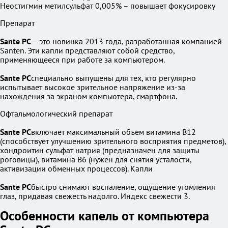
Неостигмин метилсульфат 0,005% – повышает фокусировку
Препарат
Sante PC
— это новинка 2013 года, разработанная компанией
Santen. Эти капли представляют собой средство,
применяющееся при работе за компьютером.
Sante PC
специально выпущены для тех, кто регулярно
испытывает высокое зрительное напряжение из-за
нахождения за экраном компьютера, смартфона.
Офтальмологический препарат
Sante PC
включает максимальный объем витамина В12
(способствует улучшению зрительного восприятия предметов),
хондроитин сульфат натрия (предназначен для защиты
роговицы), витамина В6 (нужен для снятия усталости,
активизации обменных процессов). Капли
Sante PC
быстро снимают воспаление, ощущение утомления
глаз, придавая свежесть надолго. Индекс свежести 3.
Особенности капель от компьютера