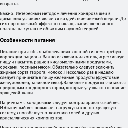
возраста.
Важно! Интересным методом лечения хондроза шеи в
домашних условиях является воздействие овечьей шерсти. До
сих пор полезный эффект от накладывания шерстяного
полотна на сустав не объясним научной теорией.
Особенности питания
Питание при любых заболеваниях костной системы требуют
коррекции рациона. Важно исключить алкоголь, агрессивную
пищу и насытить рацион кисломолочными продуктами,
орехами, постным мясом. Обязательно следует включить
жирные сорта творога, молоко. Несколько раз в неделю
следует принимать в пищу желейные продукты (фруктовые
желе, холодец, заливное мясо). Заливные продукты считаются
природным хондопротектором, которые улучшают состояние
хрящевой ткани.
Пациентам с хондрозами следует контролировать свой вес.
Избыточный вес повышает нагрузку на костно-хрящевую
систему, способствует отложению солей и других
кристаллических компонентов.
Прогноз при хондрозе шейного отдела благоприятный при