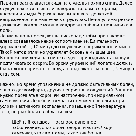
Пациент располагается сидя на стуле, выпрямив спину. Далее
осуществляются плавные повороты головы в стороны,
кпереди и кзади. Упражнение выполняют до легкой
напряженности в мышечных структурах. Недопустимы резкие
движения, которые могут к хондрозу прибавить подвывихи и
боли.
Левую ладонь помещают на виске так, чтобы при наклоне
влево создавалось некое сопротивление. Длительность
упражнений —, 10 минут до ощущения напряженности мышц.
Такой метод отлично укрепляет боковые мышцы шеи.
В положении лежа на спине следует приподнимать голову и
подтягивать ее кверху. Во время упражнений лопатки должны
быть плотно прижаты к полу, а продолжительность —, 5 минут с
отдыхом.
Важно! Во время упражнений не должно быть сильных болей,
явного дискомфорта, других неприятных ощущений. Занятия
нужно посещать в хорошем настроении, при нормальном
самочувствии. Лечебная гимнастика может навредить при
условии активного воспаления, повышенной температуре
тела, острых болях в области шеи.
Шейный хондроз — распространенное
заболевание, о котором говорят многие. Люди
отмечают, что симптомы, такие как боль и