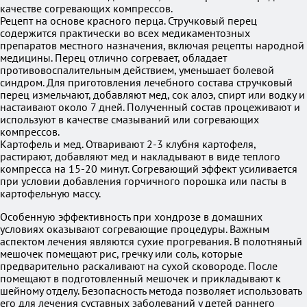
качестве согревающих компрессов.
Рецепт на основе красного перца. Стручковый перец
содержится практически во всех медикаментозных
препаратов местного назначения, включая рецепты народной
медицины. Перец отлично согревает, обладает
противовоспалительным действием, уменьшает болевой
синдром. Для приготовления лечебного состава стручковый
перец измельчают, добавляют мед, сок алоэ, спирт или водку и
настаивают около 7 дней. Полученный состав процеживают и
используют в качестве смазываний или согревающих
компрессов.
Картофель и мед. Отваривают 2-3 клубня картофеля,
растирают, добавляют мед и накладывают в виде теплого
компресса на 15-20 минут. Согревающий эффект усиливается
при условии добавления горчичного порошка или пасты в
картофельную массу.
Особенную эффективность при хондрозе в домашних
условиях оказывают согревающие процедуры. Важным
аспектом лечения являются сухие прогревания. В полотняный
мешочек помещают рис, гречку или соль, которые
предварительно раскаливают на сухой сковороде. После
помещают в подготовленный мешочек и прикладывают к
шейному отделу. Безопасность метода позволяет использовать
его для лечения суставных заболеваний у детей раннего