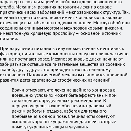
характера с локализацией в шейном отделе позвоночного
столба. Механизм развития патологии лежит в основе
практически всех заболеваний межпозвонковых структур. Так,
шейный отдел позвоночника имеет 7 основных позвонков,
отвечающих за гибкость и подвижность шеи. Между собой они
соединены спинным мозгом и межпозвонковыми дисками,
имеют тонкую хрящевую прослойку —, основной источник
питания.
При нарушении питания в силу множественных негативных
факторов, питательные компоненты поступают лишь частично
или не поступают вовсе. Межпозвонковые диски начинают
забирать все оставшиеся питательные вещества из соседних
тканей, друг у друга, что приводит к их постепенному
истончению. Патологический механизм становится причиной
развития дегенеративно-дистрофических изменений.
Врачи отмечают, что лечение шейного хондроза в
домашних условиях может быть эффективным при
соблюдении определенных рекомендаций. В
первую очередь, важно обеспечить правильный
режим работы и отдыха, избегая длительного
пребывания в одной позе. Специалисты советуют
выполнять простые упражнения для шеи, которые
помогут укрепить мышцы и улучшить