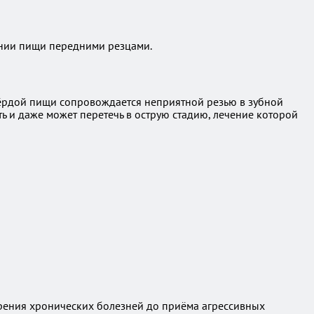
ании пищи передними резцами.
вёрдой пищи сопровождается неприятной резью в зубной
ть и даже может перетечь в острую стадию, лечение которой
рения хронических болезней до приёма агрессивных