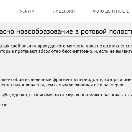
УСЛУГИ
ЛИЦЕНЗИИ
ФОТО ДО И ПОСЛЕ
асно новообразование в ротовой полост
вая свой визит к врачу до того момента пока не возникнет си
 которые протекают абсолютно бессимптомно, и, если не выявит
ляющее собой выделенный фрагмент в периодонте, который име
пенно накапливается, тем самым увеличивая её в размерах.
уба, однако, в зависимости от случая она может располагаться
тся: