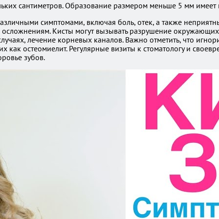
ольких сантиметров. Образование размером меньше 5 мм имеет 
различными симптомами, включая боль, отек, а также неприят
м осложнениям. Кисты могут вызывать разрушение окружающих 
 случаях, лечение корневых каналов. Важно отметить, что иг
их как остеомиелит. Регулярные визиты к стоматологу и сво
оровье зубов.