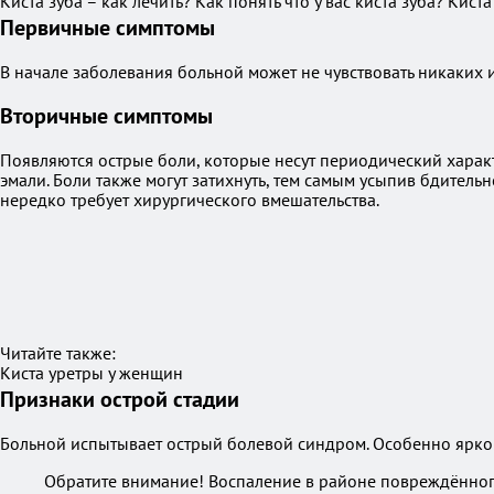
Киста зуба – как лечить? Как понять что у вас киста зуба? Киста
Первичные симптомы
В начале заболевания больной может не чувствовать никаки
Вторичные симптомы
Появляются острые боли, которые несут периодический харак
эмали. Боли также могут затихнуть, тем самым усыпив бдитель
нередко требует хирургического вмешательства.
Читайте также:
Киста уретры у женщин
Признаки острой стадии
Больной испытывает острый болевой синдром. Особенно ярко
Обратите внимание! Воспаление в районе повреждённог