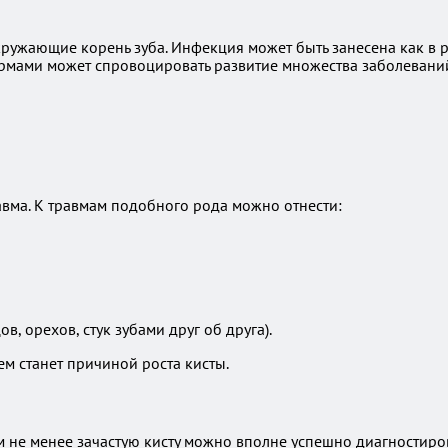
кружающие корень зуба. Инфекция может быть занесена как в р
мами может спровоцировать развитие множества заболеваний, 
авма. К травмам подобного рода можно отнести:
, орехов, стук зубами друг об друга).
ем станет причиной роста кисты.
м не менее зачастую кисту можно вполне успешно диагностиров