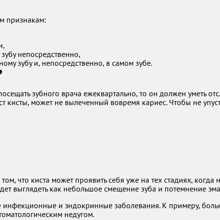
им признакам:
и,
зубу непосредственно,
му зубу и, непосредственно, в самом зубе.
?
посещать зубного врача ежеквартально, то он должен уметь от
ост кисты, может не вылеченный вовремя кариес. Чтобы не упус
том, что киста может проявить себя уже на тех стадиях, когда
удет выглядеть как небольшое смещение зуба и потемнение эма
 инфекционные и эндокринные заболевания. К примеру, больн
стоматологическим недугом.