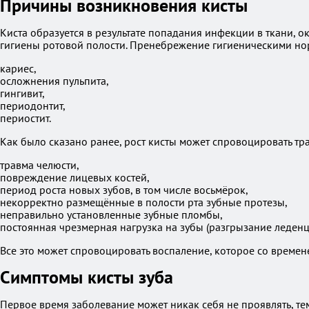
Причины возникновения кисты
Киста образуется в результате попадания инфекции в ткани, о
гигиены ротовой полости. Пренебрежение гигиеническими нор
кариес,
осложнения пульпита,
гингивит,
периодонтит,
периостит.
Как было сказано ранее, рост кисты может спровоцировать тр
травма челюсти,
повреждение лицевых костей,
период роста новых зубов, в том числе восьмёрок,
некорректно размещённые в полости рта зубные протезы,
неправильно установленные зубные пломбы,
постоянная чрезмерная нагрузка на зубы (разгрызание леденцов
Все это может спровоцировать воспаление, которое со времен
Симптомы кисты зуба
Первое время заболевание может никак себя не проявлять, те