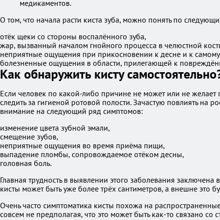
медикаментов.
О том, что начала расти киста зуба, можно понять по следующ
отёк щеки со стороны воспалённого зуба,
жар, вызванный началом гнойного процесса в челюстной кост
неприятные ощущения при прикосновении к десне и к самому 
болезненные ощущения в области, прилегающей к повреждённо
Как обнаружить кисту самостоятельно
Если человек по какой-либо причине не может или не желает 
следить за гигиеной ротовой полости. Зачастую повлиять на р
внимание на следующий ряд симптомов:
изменение цвета зубной эмали,
смещение зубов,
неприятные ощущения во время приёма пищи,
выпадение пломбы, сопровождаемое отёком десны,
головная боль.
Главная трудность в выявлении этого заболевания заключена в 
кисты может быть уже более трёх сантиметров, а внешне это б
Очень часто симптоматика кисты похожа на распространенные
совсем не предполагая, что это может быть как-то связано со 