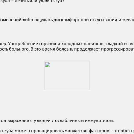
 зуба – лечить или удалять зуб?
х изменений либо ощущать дискомфорт при откусывании и жев
тер. Употребление горячих и холодных напитков, сладкой и т
ность больного. В это время болезнь продолжает прогрессирова
 он выражается у людей с ослабленным иммунитетом.
о зуба может спровоцировать множество факторов — от обост