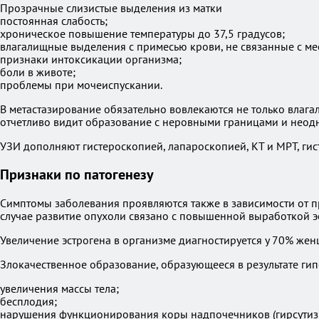
Прозрачные слизистые выделения из матки
постоянная слабость;
хроническое повышение температуры до 37,5 градусов;
влагалищные выделения с примесью крови, не связанные с м
признаки интоксикации организма;
боли в животе;
проблемы при мочеиспускании.
В метастазирование обязательно вовлекаются не только влагал
отчетливо видит образование с неровными границами и неод
УЗИ дополняют гистероскопией, лапароскопией, КТ и МРТ, гис
Признаки по патогенезу
Симптомы заболевания проявляются также в зависимости от п
случае развитие опухоли связано с повышенной выработкой э
Увеличение эстрогена в организме диагностируется у 70% жен
Злокачественное образование, образующееся в результате ги
увеличения массы тела;
бесплодия;
нарушения функционирования коры надпочечников (гирсутизм,