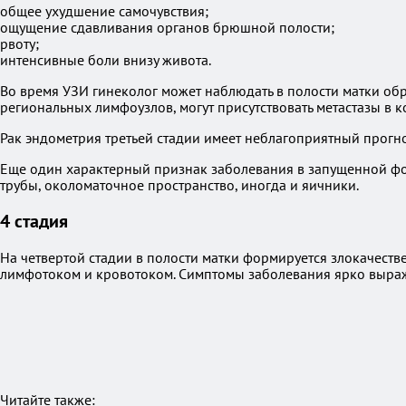
общее ухудшение самочувствия;
ощущение сдавливания органов брюшной полости;
рвоту;
интенсивные боли внизу живота.
Во время УЗИ гинеколог может наблюдать в полости матки об
региональных лимфоузлов, могут присутствовать метастазы в кос
Рак эндометрия третьей стадии имеет неблагоприятный прогн
Еще один характерный признак заболевания в запущенной фор
трубы, околоматочное пространство, иногда и яичники.
4 стадия
На четвертой стадии в полости матки формируется злокачест
лимфотоком и кровотоком. Симптомы заболевания ярко выра
Читайте также: