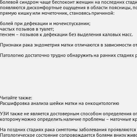
Болевой синдром чаще беспокоит женщин на последних стадия
появляются дискомфортные ощущения в области поясницы, по
прямую кишку или мочеточник, становясь причиной:
болей при дефекации и мочеиспускании;
частых позывов в туалет;
тензем – позывов к дефекации без выделения каловых масс.
Признаки рака эндометрия матки отличаются в зависимости 
Патологию достаточно трудно обнаружить на ранних стадиях р
Читайте также:
Расшифровка анализа шейки матки на онкоцитологию
УЗИ также не является достоверным способом определения оп
которому можно определить наличие проблемы – маточные кр
На поздних стадиях рака симптомы заболевания проявляются 
Патологическое состояние сопровождается болями внизу живо