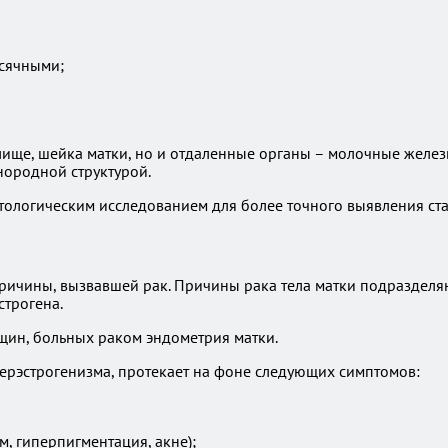
есячными;
ище, шейка матки, но и отдаленные органы – молочные железы,
нородной структурой.
тологическим исследованием для более точного выявления ста
ричины, вызвавшей рак. Причины рака тела матки подразделя
строгена.
щин, больных раком эндометрия матки.
перэстрогенизма, протекает на фоне следующих симптомов:
 гиперпигментация, акне);