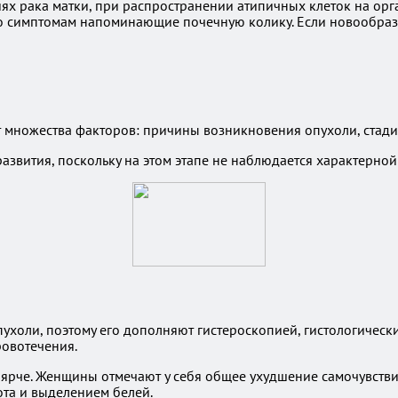
х рака матки, при распространении атипичных клеток на орг
 симптомам напоминающие почечную колику. Если новообразо
от множества факторов: причины возникновения опухоли, ста
азвития, поскольку на этом этапе не наблюдается характерно
ухоли, поэтому его дополняют гистероскопией, гистологическ
овотечения.
ярче. Женщины отмечают у себя общее ухудшение самочувстви
та и выделением белей.