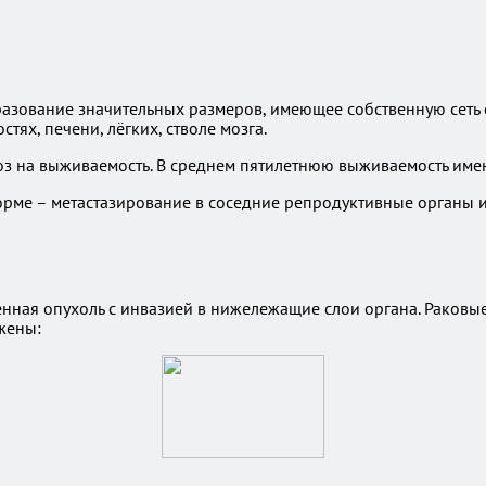
разование значительных размеров, имеющее собственную сеть 
тях, печени, лёгких, стволе мозга.
оз на выживаемость. В среднем пятилетнюю выживаемость име
ме – метастазирование в соседние репродуктивные органы и 
венная опухоль с инвазией в нижележащие слои органа. Раков
жены: