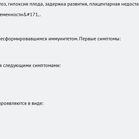
тоз, гипоксия плода, задержка развития, плацентарная недост
ременности&#171,.
е несформировавшимся иммунитетом. Первые симптомы:
ся следующими симптомами:
проявляются в виде: