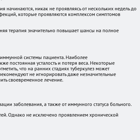
я начинаются, никак не проявляясь от нескольких недель до
инфекций, которые проявляются комплексом симптомов
нняя терапия значительно повышает шансы на полное
я иммунной системы пациента. Наиболее
же постоянная усталость и потеря веса. Некоторые
метить, что на ранних стадиях туберкулез может
 рекомендуют не игнорировать даже незначительные
ить своевременное лечение.
ции заболевания, а также от иммунного статуса больного.
утей. Однако не исключено проявлением хронической