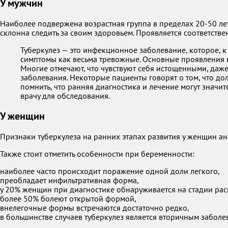
У мужчин
Наиболее подвержена возрастная группа в пределах 20-50 лет
склонна следить за своим здоровьем. Проявляется соответстве
Туберкулез — это инфекционное заболевание, которое, к
симптомы как весьма тревожные. Основные проявления в
Многие отмечают, что чувствуют себя истощенными, даж
заболевания. Некоторые пациенты говорят о том, что до
помнить, что ранняя диагностика и лечение могут значит
врачу для обследования.
У женщин
Признаки туберкулеза на ранних этапах развития у женщин ан
Также стоит отметить особенности при беременности:
наиболее часто происходит поражение одной доли легкого,
преобладает инфильтративная форма,
у 20% женщин при диагностике обнаруживается на стадии рас
более 50% болеют открытой формой,
внелегочные формы встречаются достаточно редко,
в большинстве случаев туберкулез является вторичным заболе