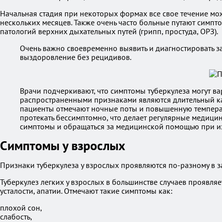
Начальная стадия при некоторых формах все свое течение мож
нескольких месяцев. Также очень часто больные путают симп
патологий верхних дыхательных путей (грипп, простуда, ОРЗ).
Очень важно своевременно выявить и диагностировать з
выздоровление без рецидивов.
Врачи подчеркивают, что симптомы туберкулеза могут ва
распространенными признаками являются длительный каш
пациенты отмечают ночные поты и повышенную температур
протекать бессимптомно, что делает регулярные медиц
симптомы и обращаться за медицинской помощью при их
Симптомы у взрослых
Признаки туберкулеза у взрослых проявляются по-разному в з
Туберкулез легких у взрослых в большинстве случаев проявл
усталости, апатии. Отмечают такие симптомы как:
плохой сон,
слабость,