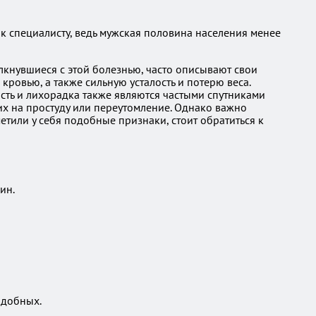
к специалисту, ведь мужская половина населения менее
лкнувшиеся с этой болезнью, часто описывают свои
овью, а также сильную усталость и потерю веса.
сть и лихорадка также являются частыми спутниками
их на простуду или переутомление. Однако важно
етили у себя подобные признаки, стоит обратиться к
ин.
одобных.