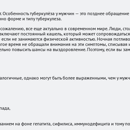
. Особенность туберкулёза у мужчин — это позднее обращение 
нно форме и типу туберкулеза.
 сожалению, все еще актуально в современном мире. Люди, сто
ключают постоянный кашель, который может сопровождаться кр
е если не занимаются физической активностью. Ночная потливо
лгое время не обращали внимания на эти симптомы, списывая 
ельно повысить шансы на выздоровление. Поэтому, если вы зам
алогичные, однако могут быть более выраженными, чем у мужч
пада,
ванием на фоне гепатита, сифилиса, иммунодефицита и тому п