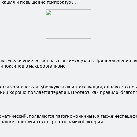
е кашля и повышение температуры.
нка увеличение региональных лимфоузлов. При проведении алл
 и токсинов в макроорганизме.
ется хроническая туберкулезная интоксикация, однако это не
ии хорошо поддается терапии. Прогноз, как правило, благоп
томатический, появляются патогномоничные, а также неспеци
также стоит учитывать троптость микобактерий.