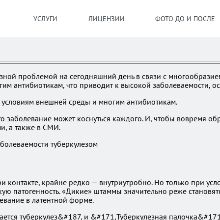
УСЛУГИ
ЛИЦЕНЗИИ
ФОТО ДО И ПОСЛЕ
ьезной проблемой на сегодняшний день в связи с многообразие
гим антибиотикам, что приводит к высокой заболеваемости, о
к условиям внешней среды и многим антибиотикам.
о заболевание может коснуться каждого. И, чтобы вовремя об
, а также в СМИ.
и контакте, крайне редко — внутриутробно. Но только при усл
сокую патогенность. «Дикие» штаммы значительно реже станов
евание в латентной форме.
ается туберкулез&#187, и &#171,Туберкулезная палочка&#171