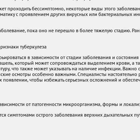
ет проходить бессимптомно, некоторые виды этого заболевани
томатику с проявлением других вирусных или бактериальных 
аболевание, пока оно не перешло в более тяжелую стадию. Ра
рьироваться в зависимости от стадии заболевания и состояни
ель, который может сопровождаться выделением крови, а так
у, что также может указывать на наличие инфекции. Важно от
инские осмотры особенно важными. Специалисты настоятельно
 появлении, чтобы избежать серьезных осложнений и обеспеч
ависимости от патогенности микроорганизма, формы и локализа
яется симптомами острого заболевания верхних дыхательных п