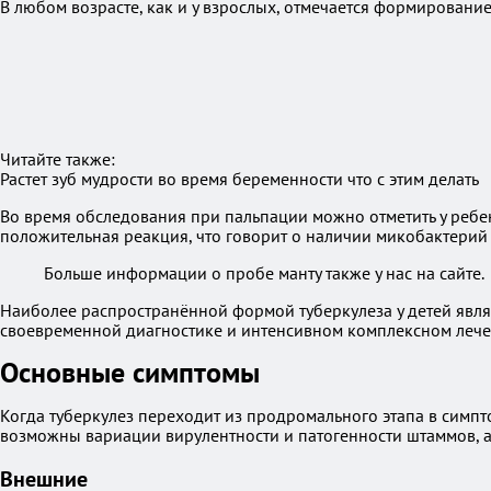
В любом возрасте, как и у взрослых, отмечается формировани
Читайте также:
Растет зуб мудрости во время беременности что с этим делать
Во время обследования при пальпации можно отметить у ребе
положительная реакция, что говорит о наличии микобактерий
Больше информации о пробе манту также у нас на сайте.
Наиболее распространённой формой туберкулеза у детей явля
своевременной диагностике и интенсивном комплексном лечен
Основные симптомы
Когда туберкулез переходит из продромального этапа в симп
возможны вариации вирулентности и патогенности штаммов, а 
Внешние