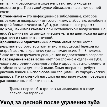
выпал или рассосался в ходе неправильного ухода за
полостью рта. При сухой лунке обнажается часть челюстной
кости.
Остеомиелит —
это инфекционное заболевание, которое
выражается лихорадочным состоянием, слабостью, ознобом и
острой болью в челюсти. Зубы, расположенные рядом с
лункой, начинают качаться при механическом воздействии на
них. Увеличиваются лимфатические узлы на шее, кожа на щеке
краснеет и становится отечной.
Хронический одонтогенный остеомиелит
возникает в
результате острого воспалительного процесса. Переход из
острой формы в хроническую занимает всего 2 – 3 недели.
Чаще всего встречается у пациентов подросткового возраста.
Повреждение нерва
возникает при сложном удалении зуба,
чаще всего ретинированного зуба мудрости, расположенного
глубоко внутри десневой ткани. Такая операция требует
распила тканей и использования специальных хирургических
щипцов. Из-за сильной нагрузки на них врач может повредить
расположенные вблизи нервы.
Травмы нервов быстро восстанавливаются в ходе
врачебной терапии.
Уход за десной после удаления зуба