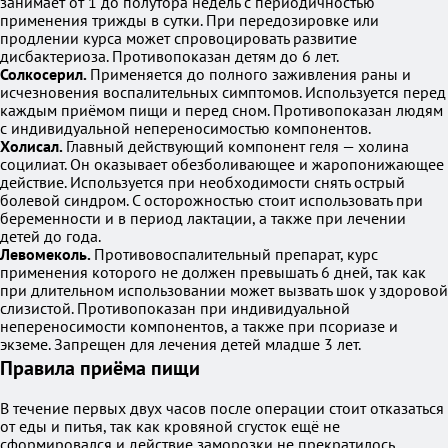
занимает от 1 до полутора недель с периодичностью
применения трижды в сутки. При передозировке или
продлении курса может спровоцировать развитие
дисбактериоза. Противопоказан детям до 6 лет.
Солкосерил.
Применяется до полного заживления раны и
исчезновения воспалительных симптомов. Используется перед
каждым приёмом пищи и перед сном. Противопоказан людям
с индивидуальной непереносимостью компонентов.
Холисал.
Главный действующий компонент геля — холина
социлиат. Он оказывает обезболивающее и жаропонижающее
действие. Используется при необходимости снять острый
болевой синдром. С осторожностью стоит использовать при
беременности и в период лактации, а также при лечении
детей до года.
Левомеколь.
Противовоспалительный препарат, курс
применения которого не должен превышать 6 дней, так как
при длительном использовании может вызвать шок у здоровой
слизистой. Противопоказан при индивидуальной
непереносимости компонентов, а также при псориазе и
экземе. Запрещен для лечения детей младше 3 лет.
Правила приёма пищи
В течение первых двух часов после операции стоит отказаться
от еды и питья, так как кровяной сгусток ещё не
сформировался и действие заморозки не прекратилось.