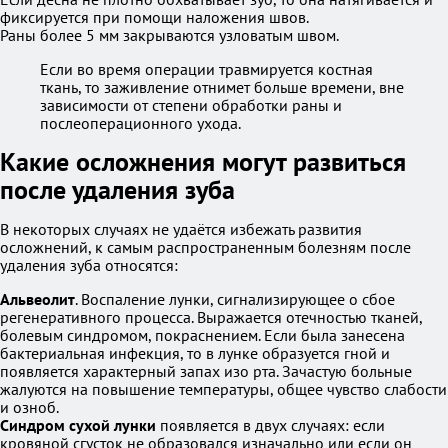
фиксируется при помощи наложения швов.
Раны более 5 мм закрываются узловатым швом.
Если во время операции травмируется костная
ткань, то заживление отнимет больше времени, вне
зависимости от степени обработки раны и
послеоперационного ухода.
Какие осложнения могут развиться
после удаления зуба
В некоторых случаях не удаётся избежать развития
осложнений, к самым распространенным болезням после
удаления зуба относятся:
Альвеолит
. Воспаление лунки, сигнализирующее о сбое
регенеративного процесса. Выражается отечностью тканей,
болевым синдромом, покраснением. Если была занесена
бактериальная инфекция, то в лунке образуется гной и
появляется характерный запах изо рта. Зачастую больные
жалуются на повышение температуры, общее чувство слабости
и озноб.
Синдром сухой лунки
появляется в двух случаях: если
кровяной сгусток не образовался изначально или если он