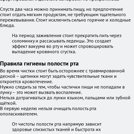
Спустя два часа можно принимать пищу, но предпочтение
стоит отдать мягким продуктам, не требующим тщательного
пережевывания. Стоит исключить сильно горячие и холодные
блюда.
На период заживления стоит прекратить пить через
соломинку и рассасывать леденцы. Это создает
эффект вакуума во рту и может спровоцировать
выпадение кровяного сгустка.
Правила гигиены полости рта
Во время чистки стоит быть осторожнее с травмированной
десной – щетинки могут задеть чувствительные ткани и
откроется кровотечение.
Нужно следить за тем, чтобы частички пищи не попадали в
лунку – это может вызвать воспаление.
Нельзя дотрагиваться до лунки языком, пальцами или зубной
щёткой.
В первую неделю нельзя очищать полость рта
ополаскивателем.
От чистоты полости рта напрямую зависит
здоровье слизистых тканей и быстрота их