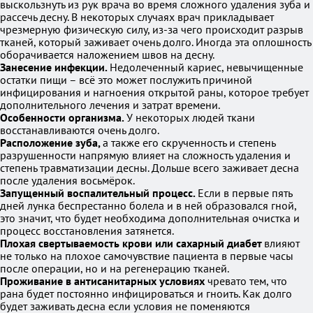
выскользнуть из рук врача во время сложного удаления зуба и
рассечь десну. В некоторых случаях врач прикладывает
чрезмерную физическую силу, из-за чего происходит разрыв
тканей, который заживает очень долго. Иногда эта оплошность
оборачивается наложением швов на десну.
Занесение инфекции.
Недолеченный кариес, невычищенные
остатки пищи – всё это может послужить причиной
инфицирования и нагноения открытой раны, которое требует
дополнительного лечения и затрат времени.
Особенности организма.
У некоторых людей ткани
восстанавливаются очень долго.
Расположение зуба,
а также его скрученность и степень
разрушенности напрямую влияет на сложность удаления и
степень травматизации десны. Дольше всего заживает десна
после удаления восьмёрок.
Запущенный воспалительный процесс.
Если в первые пять
дней лунка беспрестанно болела и в ней образовался гной,
это значит, что будет необходима дополнительная очистка и
процесс восстановления затянется.
Плохая свертываемость крови или сахарный диабет
влияют
не только на плохое самочувствие пациента в первые часы
после операции, но и на регенерацию тканей.
Проживание в антисанитарных условиях
чревато тем, что
рана будет постоянно инфицироваться и гноить. Как долго
будет заживать десна если условия не поменяются