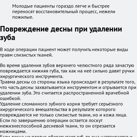
Молодые пациенты гораздо легче и быстрее
переносят восстановительный процесс, нежели
пожилые.
Повреждение десны при удалении
зуба
В ходе операции пациент может получить некоторые виды
травм слизистых тканей.
Во время удаления зубов верхнего челюстного ряда зачастую
повреждается нижняя губа, так как на неё сильно давят ручки
хирургического инструмента.
Травма десны со стороны языка происходит в результате того,
что часть десны захватывается инструментом и отрывается при
удалении зуба. Это считается распространенной врачебной
ошибкой.
Удаление сломанного зубного корня требует серьёзного
хирургического вмешательства в результате которого
повреждаются не только слизистые ткани, но и кожа лица.
Если по завершению операции остается лоскут
нежизнеспособной десневой ткани, то он отрезается
ножницами.
Если десна не плотно обхватывает зуб, то она натягивается и