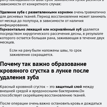
зависимости от конкретного случая:
Удаление зуба с разветвленными корнями
очень травматично
для десневых тканей. Период восстановления может занимать
от месяца до полутора, в зависимости от наличия
инфицирования.
Горизонтально лежащий или искривлённый зуб
удаляется
посредством хирургического рассечения десны, в результате
которого остается большая рана, заживающая в течение двух
месяцев.
Если на рану были наложены швы, то срок
заживления сокращается.
Почему так важно образование
кровяного сгустка в лунке после
удаления зуба
Красный кровяной сгусток – это
защитный слой
между
внешней средой и вредоносными бактериями.Он
способствует скорейшему восстановлению тканей.
После операции очень важно остановить кровь и дождаться