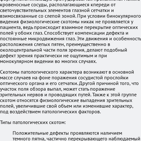
кровеносные сосуды, располагающиеся кпереди от
светочувствительных элементов глазной сетчатки и
взимосвязанные со слепой зоной. При условии бинокулярного
видения физиологические скотомы никак не проявляется у
пациента, ведь происходит взаимное перекрытие оптических
полей у обоих глаз. Способствует компенсации дефекта и
постоянные микродвижения глаз. Эти движения и особенность
расположения слепых пятен, преимущественно в
околоцентральной части поля зрения, делают подобный
дефект зрения практически не ощутимым и при
монокулярном видении во многих случаях.
Скотомы патологического характера возникают в основной
массе случаев на фоне поражения сосудистой прослойки
оптического органа и его сетчатки. Другой причиной того, что
участок поля обзора выпал, может стать поражение
зрительных нервов и проводящих путей. Также к этой группе
скотом относятся физиологические выпадения зрительных
полей, увеличившие свой объем или изменившие характер,
под воздействием патологических факторов.
Типы патологических скотом:
Положительные дефекты проявляются наличием
темного пятна, частично перекрывающего наблюдаемый