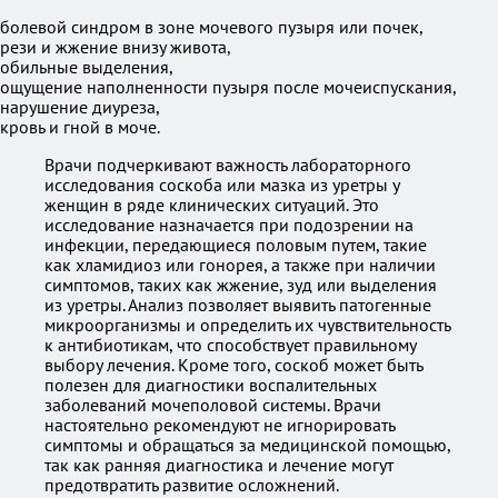
болевой синдром в зоне мочевого пузыря или почек,
рези и жжение внизу живота,
обильные выделения,
ощущение наполненности пузыря после мочеиспускания,
нарушение диуреза,
кровь и гной в моче.
Врачи подчеркивают важность лабораторного
исследования соскоба или мазка из уретры у
женщин в ряде клинических ситуаций. Это
исследование назначается при подозрении на
инфекции, передающиеся половым путем, такие
как хламидиоз или гонорея, а также при наличии
симптомов, таких как жжение, зуд или выделения
из уретры. Анализ позволяет выявить патогенные
микроорганизмы и определить их чувствительность
к антибиотикам, что способствует правильному
выбору лечения. Кроме того, соскоб может быть
полезен для диагностики воспалительных
заболеваний мочеполовой системы. Врачи
настоятельно рекомендуют не игнорировать
симптомы и обращаться за медицинской помощью,
так как ранняя диагностика и лечение могут
предотвратить развитие осложнений.