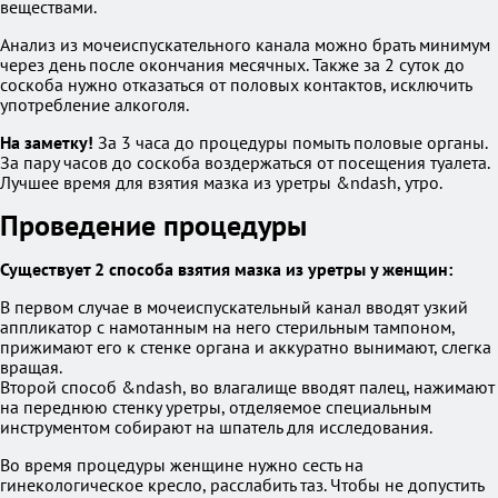
веществами.
Анализ из мочеиспускательного канала можно брать минимум
через день после окончания месячных. Также за 2 суток до
соскоба нужно отказаться от половых контактов, исключить
употребление алкоголя.
На заметку!
За 3 часа до процедуры помыть половые органы.
За пару часов до соскоба воздержаться от посещения туалета.
Лучшее время для взятия мазка из уретры &ndash, утро.
Проведение процедуры
Существует 2 способа взятия мазка из уретры у женщин:
В первом случае в мочеиспускательный канал вводят узкий
аппликатор с намотанным на него стерильным тампоном,
прижимают его к стенке органа и аккуратно вынимают, слегка
вращая.
Второй способ &ndash, во влагалище вводят палец, нажимают
на переднюю стенку уретры, отделяемое специальным
инструментом собирают на шпатель для исследования.
Во время процедуры женщине нужно сесть на
гинекологическое кресло, расслабить таз. Чтобы не допустить