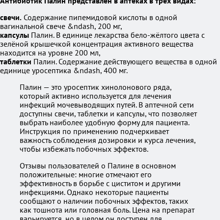
Антибиотик Палин представлен в аптеках в трёх видах:
свечи.
Содержание пипемидовой кислоты в одной
вагинальной свече &ndash, 200 мг,
капсулы
Палин. В единице лекарства бело-жёлтого цвета с
зелёной крышечкой концентрация активного вещества
находится на уровне 200 мл,
таблетки
Палин. Содержание действующего вещества в одной
единице уросептика &ndash, 400 мг.
Палин — это уросептик хинолонового ряда,
который активно используется для лечения
инфекций мочевыводящих путей. В аптечной сети
доступны свечи, таблетки и капсулы, что позволяет
выбрать наиболее удобную форму для пациента.
Инструкция по применению подчеркивает
важность соблюдения дозировки и курса лечения,
чтобы избежать побочных эффектов.
Отзывы пользователей о Палине в основном
положительные: многие отмечают его
эффективность в борьбе с циститом и другими
инфекциями. Однако некоторые пациенты
сообщают о наличии побочных эффектов, таких
как тошнота или головная боль. Цена на препарат
варьируется, но в целом он доступен для