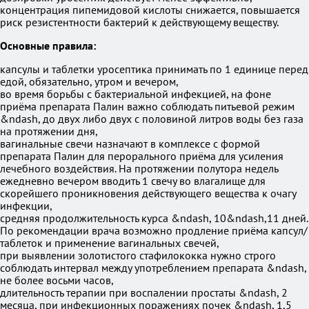
концентрация пипемидовой кислоты снижается, повышается
риск резистентности бактерий к действующему веществу.
Основные правила:
капсулы и таблетки уросептика принимать по 1 единице перед
едой, обязательно, утром и вечером,
во время борьбы с бактериальной инфекцией, на фоне
приёма препарата Палин важно соблюдать питьевой режим
&ndash, до двух либо двух с половиной литров воды без газа
на протяжении дня,
вагинальные свечи назначают в комплексе с формой
препарата Палин для перорального приёма для усиления
лечебного воздействия. На протяжении полутора недель
ежедневно вечером вводить 1 свечу во влагалище для
скорейшего проникновения действующего вещества к очагу
инфекции,
средняя продолжительность курса &ndash, 10&ndash,11 дней.
По рекомендации врача возможно продление приёма капсул/
таблеток и применение вагинальных свечей,
при выявлении золотистого стафилококка нужно строго
соблюдать интервал между употреблением препарата &ndash,
не более восьми часов,
длительность терапии при воспалении простаты &ndash, 2
месяца, при инфекционных поражениях почек &ndash, 1,5