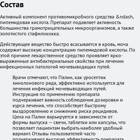
Состав
Активный компонент противомикробного средства &ndash,
пипемидовая кислота. Препарат подавляет активность
большинства грамотрицательных микроорганизмов, а также
золотистого стафилококка.
Действующее вещество быстро всасывается в кровь, моча
содержит высокую концентрацию пипемидовой кислоты. По
этой причине лекарственное средство проявляет ярко-
выраженные антибактериальные свойства при лечении
инфекционных патологий мочевыводящих путей.
Врачи отмечают, что Палин, как уросептик
хинолонового ряда, эффективно используется для
лечения инфекций мочевыводящих путей.
Инструкция по применению препарата
подчеркивает важность соблюдения дозировки и
курса лечения, что способствует быстрому
выздоровлению и снижению риска рецидивов.
Цена на Палин варьируется в зависимости от
формы выпуска — свечи, таблетки или капсулы, что
позволяет пациентам выбрать наиболее удобный
вариант. Отзывы пользователей часто
подчеркивают высокую эффективность препарата