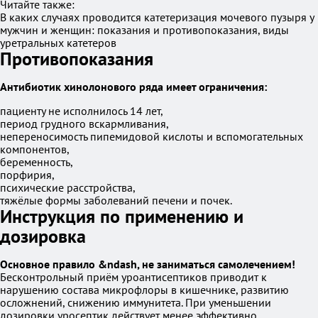
Читайте также:
В каких случаях проводится катетеризация мочевого пузыря у
мужчин и женщин: показания и противопоказания, виды
уретральных катетеров
Противопоказания
Антибиотик хинолонового ряда имеет ограничения:
пациенту не исполнилось 14 лет,
период грудного вскармливания,
непереносимость пипемидовой кислоты и вспомогательных
компонентов,
беременность,
порфирия,
психические расстройства,
тяжёлые формы заболеваний печени и почек.
Инструкция по применению и
дозировка
Основное правило &ndash, не заниматься самолечением!
Бесконтрольный приём уроантисептиков приводит к
нарушению состава микрофлоры в кишечнике, развитию
осложнений, снижению иммунитета. При уменьшении
дозировки уросептик действует менее эффективно,