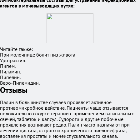
Антибактериальные составы для устранения инфекционных
агентов в мочевыводящих путях:
Читайте также:
При молочнице болит низ живота
Уротрактин.
Пипем.
Пиламин.
Пипелин.
Веро-Пипемидин.
Отзывы
Палин в большинстве случаев проявляет активное
противомикробное действие. Пациенты чаще отзываются
положительно о курсе терапии с применением вагинальных
свечей, таблеток и капсул. Судороги и другие побочные
проявления возникают редко. Палин часто назначают при
лечении цистита, острого и хронического пиелонефрита,
воспаления простаты и мочеиспускательного канала.