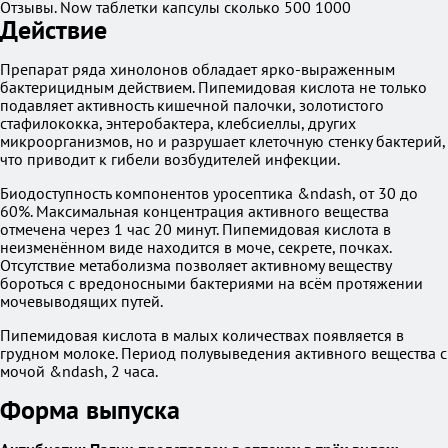
Отзывы. Now таблетки капсулы сколько 500 1000
Действие
Препарат ряда хинолонов обладает ярко-выраженным
бактерицидным действием. Пипемидовая кислота не только
подавляет активность кишечной палочки, золотистого
стафилококка, энтеробактера, клебсиеллы, других
микроорганизмов, но и разрушает клеточную стенку бактерий,
что приводит к гибели возбудителей инфекции.
Биодоступность компонентов уросептика &ndash, от 30 до
60%. Максимальная концентрация активного вещества
отмечена через 1 час 20 минут. Пипемидовая кислота в
неизменённом виде находится в моче, секрете, почках.
Отсутствие метаболизма позволяет активному веществу
бороться с вредоносными бактериями на всём протяжении
мочевыводящих путей.
Пипемидовая кислота в малых количествах появляется в
грудном молоке. Период полувыведения активного вещества с
мочой &ndash, 2 часа.
Форма выпуска