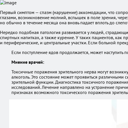
Первый симптом — спазм (нарушение) аккомодации, что сопро
глазами, возникновение молний, вспышек в поле зрения, через
но обычно в течение месяца она вновь падает вплоть до слепо
Нередко подобная патология развивается у людей, страдающи
спиртных напитках, а также курение. У таких пациентов, как 
и периферические, и центральные участки. Если больной прек
Если поступление ядов продолжается, может наступить п
Мнение врачей:
Токсичные поражения зрительного нерва могут возникнут
алкоголь. Это состояние может проявиться различными 
зрительной функции. Диагностика токсичного поражения
исследований. Лечение направлено на устранение прич
признаках возможного токсического поражения зритель