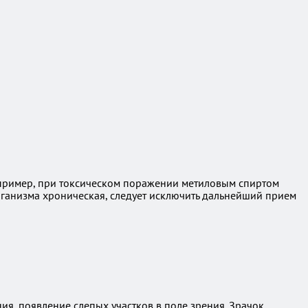
апример, при токсическом поражении метиловым спиртом
ганизма хроническая, следует исключить дальнейший прием
ия, появление слепых участков в поле зрения. Зрачок