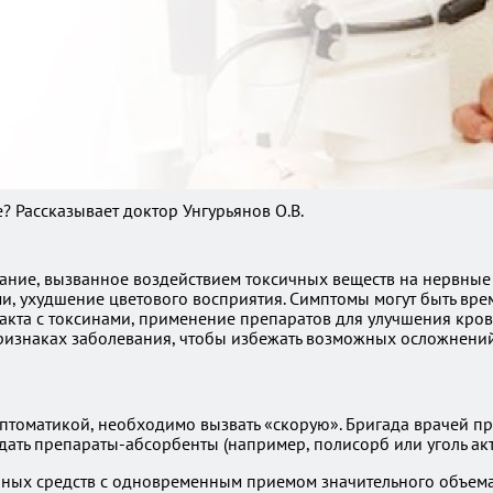
? Рассказывает доктор Унгурьянов О.В.
ние, вызванное воздействием токсичных веществ на нервные к
ми, ухудшение цветового восприятия. Симптомы могут быть вр
акта с токсинами, применение препаратов для улучшения кров
ризнаках заболевания, чтобы избежать возможных осложнений
оматикой, необходимо вызвать «скорую». Бригада врачей про
 дать препараты-абсорбенты (например, полисорб или уголь а
онных средств с одновременным приемом значительного объем