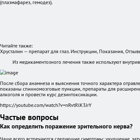
(плазмафарез, гемодез).
Читайте также:
Хрусталин — препарат для глаз. Инструкции, Показания, Отзыв
Из медикаментозного лечения также используют внутрив
После сбора анамнеза и выяснения точного характера отрав
показаны спинномозговые пункции, препараты для расширени
алкоголя и провести курс дезинтоксикации.
https://youtube.com/watch?v=nRvtRlK3JrY
Частые вопросы
Как определить поражение зрительного нерва?
Чаще всего встречаются следующие симптомы: ухудшение, зату