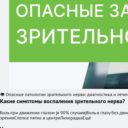
👁 Опасные патологии зрительного нерва: диагностика и лечен
Какие симптомы воспаления зрительного нерва?
Боль при движении глазом (в 90% случаев)Боль в глазу без 
зренияСлепое пятно в центреЛихорадкаЕщё