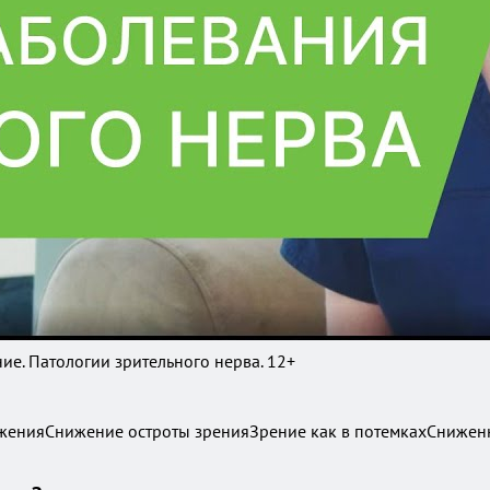
ие. Патологии зрительного нерва. 12+
движенияСнижение остроты зренияЗрение как в потемкахСниже