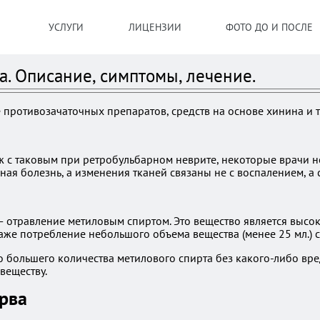
УСЛУГИ
ЛИЦЕНЗИИ
ФОТО ДО И ПОСЛЕ
. Описание, симптомы, лечение.
 противозачаточных препаратов, средств на основе хинина и т.
ж с таковым при ретробульбарном неврите, некоторые врачи 
ая болезнь, а изменения тканей связаны не с воспалением, а 
отравление метиловым спиртом. Это вещество является высок
же потребление небольшого объема вещества (менее 25 мл.) с
о большего количества метилового спирта без какого-либо вре
веществу.
рва