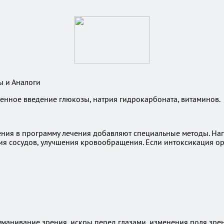
ы и Аналоги
енное введение глюкозы, натрия гидрокарбоната, витаминов.
ления в программу лечения добавляют специальные методы. Н
я сосудов, улучшения кровообращения. Если интоксикация ор
манивание зрения, искры перед глазами, изменения поля зрен