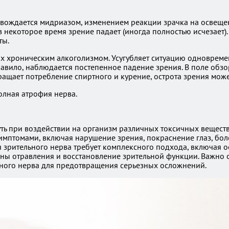
вождается мидриазом, изменением реакции зрачка на освещен
 некоторое время зрение падает (иногда полностью исчезает). 
ты.
х хроническим алкоголизмом. Усугубляет ситуацию одновреме
правило, наблюдается постепенное падение зрения. В поле обз
ращает потребление спиртного и курение, острота зрения мож
олная атрофия нерва.
ь при воздействии на организм различных токсичных веществ,
симптомами, включая нарушение зрения, покраснение глаз, бо
 зрительного нерва требует комплексного подхода, включая 
ины отравления и восстановление зрительной функции. Важно
ного нерва для предотвращения серьезных осложнений.