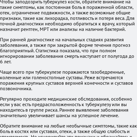
Чтобы заподозрить туберкулез кости, обратите внимание на
такие симптомы, как постоянная боль в пораженной области,
отек, ограничение подвижности, а также возможные общие
признаки, такие как лихорадка, потливость и потеря веса. Для
точной диагностики необходимо обратиться к врачу, который
назначит рентген, МРТ или анализы на наличие бактерий.
При ранней диагностике на начальных стадиях развития
заболевания, а также при закрытой форме течения прогноз
благоприятный. Статистика показала, что при полном
игнорировании заболевания смерть наступает от полугода до
6 лет.
Чаще всего при туберкулезе поражаются тазобедренные,
коленные или голеностопные суставы. Реже встречаются
поражения крупных суставов верхней конечности и суставов
позвоночника.
Регулярно проходите медицинские обследования, особенно
если у вас есть предрасположенность к туберкулезу или вы
находитесь в группе риска. Раннее выявление заболевания
значительно увеличивает шансы на успешное лечение.
Обратите внимание на любые необычные симптомы, такие как
боль в костях или суставах, отеки, а также общую слабость и
утомляемость. Не игнорируйте эти признаки и обращайтесь к