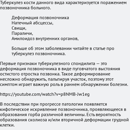
Туберкулез кости данного вида характеризуется поражением
позвоночника больного.
Деформация позвоночника
Натечный абсцессы,
Свищи,
Параличи,
Амилоидоз внутренних органов,
Больше об этом заболевании читайте в статье про
туберкулез позвоночника.
Первые признаки туберкулезного спондилита — это
деформация позвоночника в виде пуговчатого выстояния
остистого отростка позвонка. Такое деформирование
несложно обнаружить, пальпируя участок, поэтому этот
симптом играет важную роль в раннем обнаружении болезни.
https://youtube.com/watch?v=p8NMB-Jw1eg
В последствии при прогрессе патологии появляется
кифотическое искривление позвоночника, проявляющееся в
образования горба различной величины. Есть вероятность
образования сколиоза и/или вторичной деформации грудной
клетки.