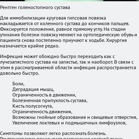
Рентген голеностопного сустава
Для иммобилизации круговая гипсовая повязка
накладывается от коленного сустава до кончиков пальцев.
Фиксируется положение, равное прямому углу. На стадии
утихания болезни повязку меняют на ортопедическую обувь и
пациента снова постепенно приучают к ходьбе. Хирургия
назначается крайне редко.
Инфекция может обоюдно быстро переходить как с
лучезапястного сустава на запястье, так и наоборот. В связи с
этим в рассматриваемой области инфекция распространяется
довольно быстро.
Боли,
Деградация мышц,
Ограниченность в движении,
Болезненная припухлость сустава,
Кисть полусогнута,
Ограниченность движения,
Возможны гнойные образования и свищевые отверстия,
Увеличение локтевых и подмышечных лимфоузлов,
Симптомы позволяют легко распознать болезнь.
Рентгенограмма показывает разрушение костной ткани