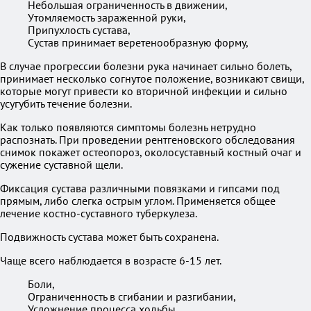
Небольшая ограниченность в движении,
Утомляемость зараженной руки,
Припухлость сустава,
Сустав принимает веретенообразную форму,
В случае прогрессии болезни рука начинает сильно болеть,
принимает несколько согнутое положение, возникают свищи,
которые могут привести ко вторичной инфекции и сильно
усугубить течение болезни.
Как только появляются симптомы болезнь нетрудно
распознать. При проведении рентгеновского обследования
снимок покажет остеопороз, околосуставный костный очаг и
сужение суставной щели.
Фиксация сустава различными повязками и гипсами под
прямым, либо слегка острым углом. Применяется общее
лечение костно-суставного туберкулеза.
Подвижность сустава может быть сохранена.
Чаще всего наблюдается в возрасте 6-15 лет.
Боли,
Ограниченность в сгибании и разгибании,
Усложнение процесса ходьбы,