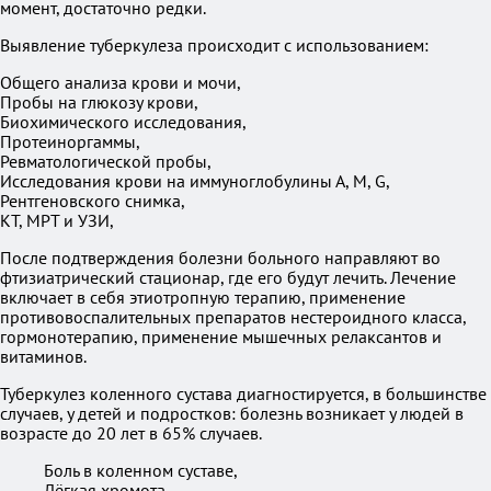
момент, достаточно редки.
Выявление туберкулеза происходит с использованием:
Общего анализа крови и мочи,
Пробы на глюкозу крови,
Биохимического исследования,
Протеиноргаммы,
Ревматологической пробы,
Исследования крови на иммуноглобулины А, М, G,
Рентгеновского снимка,
КТ, МРТ и УЗИ,
После подтверждения болезни больного направляют во
фтизиатрический стационар, где его будут лечить. Лечение
включает в себя этиотропную терапию, применение
противовоспалительных препаратов нестероидного класса,
гормонотерапию, применение мышечных релаксантов и
витаминов.
Туберкулез коленного сустава диагностируется, в большинстве
случаев, у детей и подростков: болезнь возникает у людей в
возрасте до 20 лет в 65% случаев.
Боль в коленном суставе,
Лёгкая хромота,