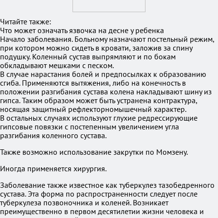
Читайте также:
Что может означать язвочка на десне у ребенка
Начало заболевания. Больному назначают постельный режим,
при котором можно сидеть в кровати, заложив за спину
подушку. Коленный сустав выпрямляют и по бокам
обкладывают мешками с песком.
В случае нарастания болей и предпосылках к образованию
сгиба. Применяются вытяжения, либо на конечность в
положении разгибания сустава колена накладывают шину из
гипса. Таким образом может быть устранена контрактура,
носящая защитный рефлекторномышечный характер.
В остальных случаях используют глухие редрессирующие
гипсовые повязки с постепенным увеличением угла
разгибания коленного сустава.
Также возможно использование закрутки по Момзену.
Иногда применяется хирургия.
Заболевание также известное как туберкулез тазобедренного
сустава. Эта форма по распространенности следует после
туберкулеза позвоночника и коленей. Возникает
преимущественно в первом десятилетии жизни человека и