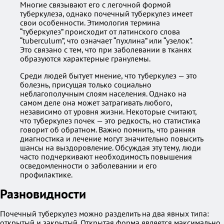
Многие связывают его с легочной формой
туберкулеза, однако почечный туберкулез имеет
свои особенности. Этимология термина
“туберкулез” происходит от латинского слова
“tuberculum”, что означает “пухлина” или “узелок”.
Это связано с тем, что при заболевании в тканях
образуются характерные гранулемы.
Среди людей бытует мнение, что туберкулез — это
болезнь, присущая только социально
неблагополучным слоям населения. Однако на
самом деле она может затрагивать любого,
независимо от уровня жизни. Некоторые считают,
что туберкулез почек — это редкость, но статистика
говорит об обратном. Важно помнить, что ранняя
диагностика и лечение могут значительно повысить
шансы на выздоровление. Обсуждая эту тему, люди
часто подчеркивают необходимость повышения
осведомленности о заболевании и его
профилактике.
Разновидности
Почечный туберкулез можно разделить на два явных типа:
открытый и закрытый. Открытая форма является максимально