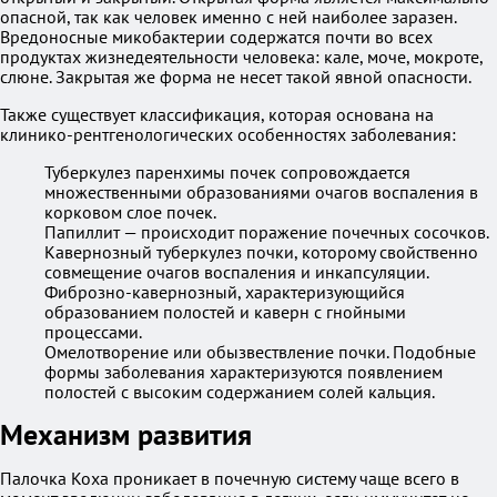
опасной, так как человек именно с ней наиболее заразен.
Вредоносные микобактерии содержатся почти во всех
продуктах жизнедеятельности человека: кале, моче, мокроте,
слюне. Закрытая же форма не несет такой явной опасности.
Также существует классификация, которая основана на
клинико-рентгенологических особенностях заболевания:
Туберкулез паренхимы почек сопровождается
множественными образованиями очагов воспаления в
корковом слое почек.
Папиллит — происходит поражение почечных сосочков.
Кавернозный туберкулез почки, которому свойственно
совмещение очагов воспаления и инкапсуляции.
Фиброзно-кавернозный, характеризующийся
образованием полостей и каверн с гнойными
процессами.
Омелотворение или обызвествление почки. Подобные
формы заболевания характеризуются появлением
полостей с высоким содержанием солей кальция.
Механизм развития
Палочка Коха проникает в почечную систему чаще всего в