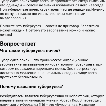
Туберкулез почек чаще всего не проходит без следа. Вылечить
его однажды — совсем не значит избавиться от него навсегда.
При туберкулезе почек характерны частые рецидивы. Именно
поэтому так важно посещать терапевта даже после
выздоровления.
Помните, что туберкулез — совсем не приговор. Заразиться
может каждый. Поэтому это заболевание можно и нужно
лечить!
Вопрос-ответ
Что такое туберкулез почек?
Туберкулёз почек — это хроническое инфекционное
заболевание, вызываемое микобактериями туберкулёза, при
котором поражается паренхима почек. Оно прогрессирует
достаточно медленно и на начальных стадиях чаще всего
протекает бессимптомно.
Почему название туберкулез?
Возбудителем является туберкулезная микобактерия, которую
впервые выявил немецкий ученый Роберт Кох. В переводе с
латинского туберкулез (ТБ) – это «бугорчатка». Название