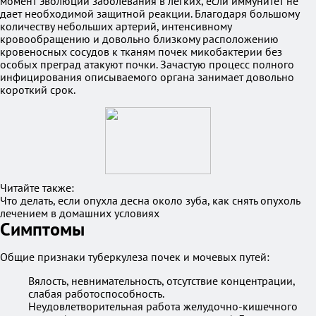
момент эволюции заболевания в легких, если иммунитет не
дает необходимой защитной реакции. Благодаря большому
количеству небольших артерий, интенсивному
кровообращению и довольно близкому расположению
кровеносных сосудов к тканям почек микобактерии без
особых преград атакуют почки. Зачастую процесс полного
инфицирования описываемого органа занимает довольно
короткий срок.
Читайте также:
Что делать, если опухла десна около зуба, как снять опухоль
лечением в домашних условиях
Симптомы
Общие признаки туберкулеза почек и мочевых путей:
Вялость, невнимательность, отсутствие концентрации,
слабая работоспособность.
Неудовлетворительная работа желудочно-кишечного