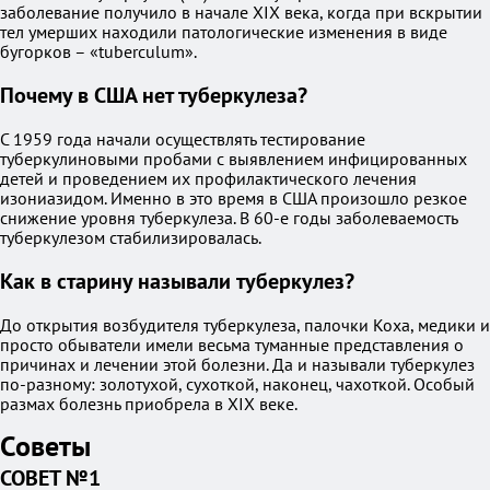
заболевание получило в начале XIX века, когда при вскрытии
тел умерших находили патологические изменения в виде
бугорков – «tuberculum».
Почему в США нет туберкулеза?
С 1959 года начали осуществлять тестирование
туберкулиновыми пробами с выявлением инфицированных
детей и проведением их профилактического лечения
изониазидом. Именно в это время в США произошло резкое
снижение уровня туберкулеза. В 60-е годы заболеваемость
туберкулезом стабилизировалась.
Как в старину называли туберкулез?
До открытия возбудителя туберкулеза, палочки Коха, медики и
просто обыватели имели весьма туманные представления о
причинах и лечении этой болезни. Да и называли туберкулез
по-разному: золотухой, сухоткой, наконец, чахоткой. Особый
размах болезнь приобрела в XIX веке.
Советы
СОВЕТ №1