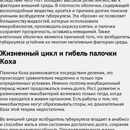
вследствие чего МБТ обладает высокой резистентностью к
факторам внешней среды. В плотности оболочки, содержащей
воскоподобные вещества, кроется и причина долгих поисков
учеными возбудителя туберкулеза. Эта «броня» не позволяет
большинству жидкостей, которые использовала
микробиология, производить окраску клетки, и палочка
сохраняет прозрачность, оставаясь невидимой. Также
клеточные оболочки являются причиной того, что возбудитель
туберкулеза устойчив ко многим негативным факторам среды.
Жизненный цикл и гибель палочки
Коха
Палочка Коха размножается посредством деления, это
происходит сравнительно медленно и только при
определенных условиях. Именно поэтому инкубационный
период может продолжаться очень долго. Рост, развитие и
размножение микобактерий возможно только тогда, когда
они находятся в живом организме. Есть работы о том, что
микобактерии могут образовывать споры, но доказательная
база этой теории недостаточна.
Во внешней среде возбудитель туберкулеза впадает в анабиоз
и способен жить в этом состоянии достаточно долго, сохраняя
при этом жизнеспособность. Продолжительность жизни