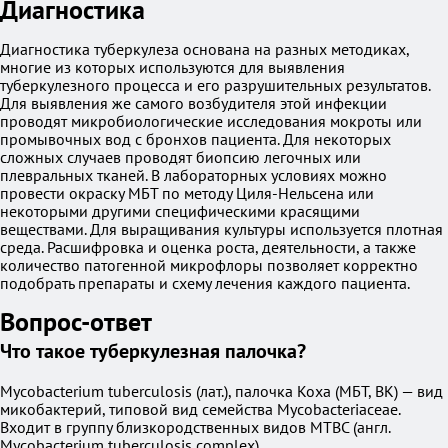
Диагностика
Диагностика туберкулеза основана на разных методиках,
многие из которых используются для выявления
туберкулезного процесса и его разрушительных результатов.
Для выявления же самого возбудителя этой инфекции
проводят микробиологические исследования мокроты или
промывочных вод с бронхов пациента. Для некоторых
сложных случаев проводят биопсию легочных или
плевральных тканей. В лабораторных условиях можно
провести окраску МБТ по методу Циля-Нельсена или
некоторыми другими специфическими красящими
веществами. Для выращивания культуры используется плотная
среда. Расшифровка и оценка роста, деятельности, а также
количество патогенной микрофлоры позволяет корректно
подобрать препараты и схему лечения каждого пациента.
Вопрос-ответ
Что такое туберкулезная палочка?
Mycobacterium tuberculosis (лат.), палочка Коха (МБТ, BK) — вид
микобактерий, типовой вид семейства Mycobacteriaceae.
Входит в группу близкородственных видов MTBC (англ.
Mycobacterium tuberculosis complex).