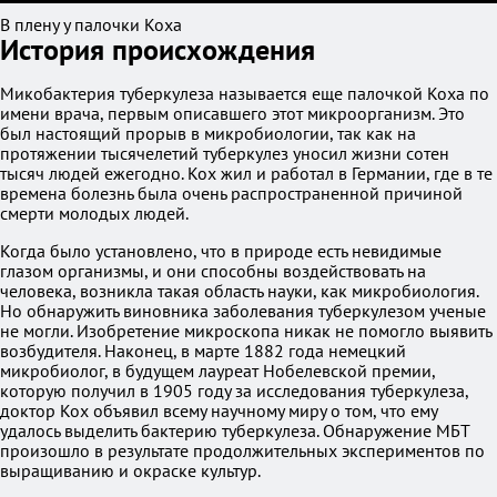
В плену у палочки Коха
История происхождения
Микобактерия туберкулеза называется еще палочкой Коха по
имени врача, первым описавшего этот микроорганизм. Это
был настоящий прорыв в микробиологии, так как на
протяжении тысячелетий туберкулез уносил жизни сотен
тысяч людей ежегодно. Кох жил и работал в Германии, где в те
времена болезнь была очень распространенной причиной
смерти молодых людей.
Когда было установлено, что в природе есть невидимые
глазом организмы, и они способны воздействовать на
человека, возникла такая область науки, как микробиология.
Но обнаружить виновника заболевания туберкулезом ученые
не могли. Изобретение микроскопа никак не помогло выявить
возбудителя. Наконец, в марте 1882 года немецкий
микробиолог, в будущем лауреат Нобелевской премии,
которую получил в 1905 году за исследования туберкулеза,
доктор Кох объявил всему научному миру о том, что ему
удалось выделить бактерию туберкулеза. Обнаружение МБТ
произошло в результате продолжительных экспериментов по
выращиванию и окраске культур.