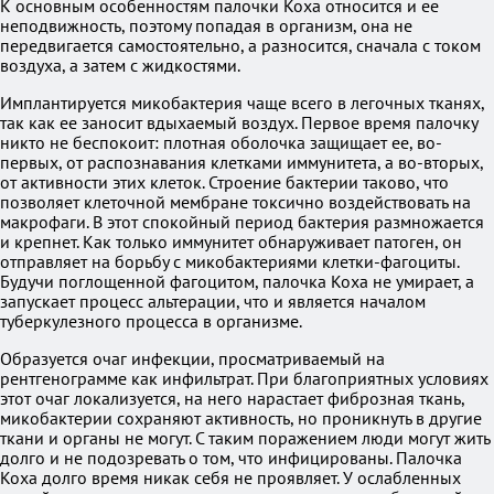
К основным особенностям палочки Коха относится и ее
неподвижность, поэтому попадая в организм, она не
передвигается самостоятельно, а разносится, сначала с током
воздуха, а затем с жидкостями.
Имплантируется микобактерия чаще всего в легочных тканях,
так как ее заносит вдыхаемый воздух. Первое время палочку
никто не беспокоит: плотная оболочка защищает ее, во-
первых, от распознавания клетками иммунитета, а во-вторых,
от активности этих клеток. Строение бактерии таково, что
позволяет клеточной мембране токсично воздействовать на
макрофаги. В этот спокойный период бактерия размножается
и крепнет. Как только иммунитет обнаруживает патоген, он
отправляет на борьбу с микобактериями клетки-фагоциты.
Будучи поглощенной фагоцитом, палочка Коха не умирает, а
запускает процесс альтерации, что и является началом
туберкулезного процесса в организме.
Образуется очаг инфекции, просматриваемый на
рентгенограмме как инфильтрат. При благоприятных условиях
этот очаг локализуется, на него нарастает фиброзная ткань,
микобактерии сохраняют активность, но проникнуть в другие
ткани и органы не могут. С таким поражением люди могут жить
долго и не подозревать о том, что инфицированы. Палочка
Коха долго время никак себя не проявляет. У ослабленных