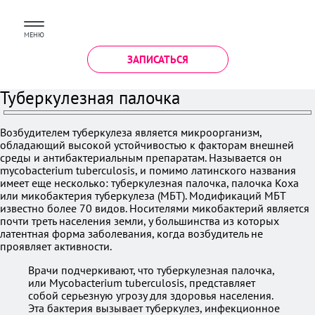
МЕНЮ
ЗАПИСАТЬСЯ
Туберкулезная палочка
Возбудителем туберкулеза является микроорганизм,
обладающий высокой устойчивостью к факторам внешней
среды и антибактериальным препаратам. Называется он
mycobacterium tuberculosis, и помимо латинского названия
имеет еще несколько: туберкулезная палочка, палочка Коха
или микобактерия туберкулеза (МБТ). Модификаций МБТ
известно более 70 видов. Носителями микобактерий является
почти треть населения земли, у большинства из которых
латентная форма заболевания, когда возбудитель не
проявляет активности.
Врачи подчеркивают, что туберкулезная палочка,
или Mycobacterium tuberculosis, представляет
собой серьезную угрозу для здоровья населения.
Эта бактерия вызывает туберкулез, инфекционное