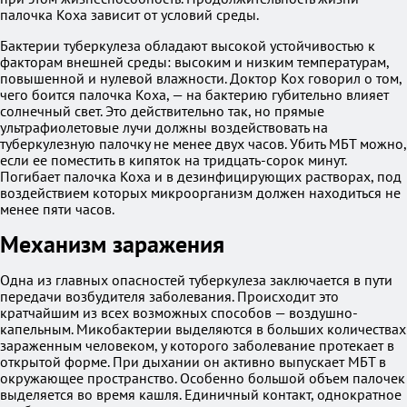
палочка Коха зависит от условий среды.
Бактерии туберкулеза обладают высокой устойчивостью к
факторам внешней среды: высоким и низким температурам,
повышенной и нулевой влажности. Доктор Кох говорил о том,
чего боится палочка Коха, — на бактерию губительно влияет
солнечный свет. Это действительно так, но прямые
ультрафиолетовые лучи должны воздействовать на
туберкулезную палочку не менее двух часов. Убить МБТ можно,
если ее поместить в кипяток на тридцать-сорок минут.
Погибает палочка Коха и в дезинфицирующих растворах, под
воздействием которых микроорганизм должен находиться не
менее пяти часов.
Механизм заражения
Одна из главных опасностей туберкулеза заключается в пути
передачи возбудителя заболевания. Происходит это
кратчайшим из всех возможных способов — воздушно-
капельным. Микобактерии выделяются в больших количествах
зараженным человеком, у которого заболевание протекает в
открытой форме. При дыхании он активно выпускает МБТ в
окружающее пространство. Особенно большой объем палочек
выделяется во время кашля. Единичный контакт, однократное