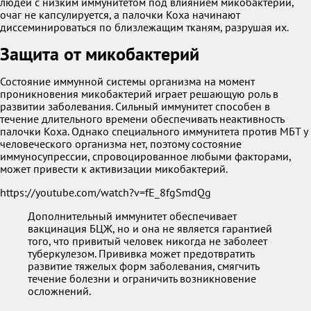
людей с низким иммунитетом под влиянием микобактерий,
очаг не капсулируется, а палочки Коха начинают
диссеминироваться по близлежащим тканям, разрушая их.
Защита от микобактерий
Состояние иммунной системы организма на момент
проникновения микобактерий играет решающую роль в
развитии заболевания. Сильный иммунитет способен в
течение длительного времени обеспечивать неактивность
палочки Коха. Однако специального иммунитета против МБТ у
человеческого организма нет, поэтому состояние
иммуносупрессии, спровоцированное любыми факторами,
может привести к активизации микобактерий.
https://youtube.com/watch?v=fE_8fgSmdQg
Дополнительный иммунитет обеспечивает
вакцинация БЦЖ, но и она не является гарантией
того, что привитый человек никогда не заболеет
туберкулезом. Прививка может предотвратить
развитие тяжелых форм заболевания, смягчить
течение болезни и ограничить возникновение
осложнений.