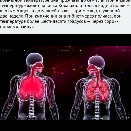
комнатной температуре она проживет до семи лет. При низкой
температуре живет палочка Коха около года, в воде и почве —
шесть месяцев, в домашней пыли — три месяца, в уличной —
две недели. При кипячении она гибнет через полчаса, при
температуре более шестидесяти градусов — через сорок-
пятьдесят минут.