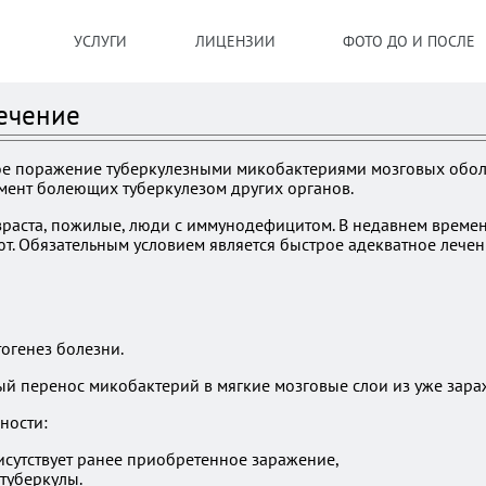
УСЛУГИ
ЛИЦЕНЗИИ
ФОТО ДО И ПОСЛЕ
ечение
ое поражение туберкулезными микобактериями мозговых оболо
мент болеющих туберкулезом других органов.
зраста, пожилые, люди с иммунодефицитом. В недавнем времени
ют. Обязательным условием является быстрое адекватное лече
тогенез болезни.
й перенос микобактерий в мягкие мозговые слои из уже зара
ности:
исутствует ранее приобретенное заражение,
 туберкулы.