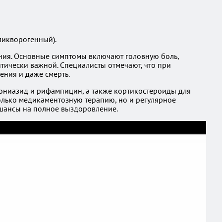
ликворогенный).
ния. Основные симптомы включают головную боль,
итически важной. Специалисты отмечают, что при
ения и даже смерть.
зониазид и рифампицин, а также кортикостероиды для
олько медикаментозную терапию, но и регулярное
 шансы на полное выздоровление.