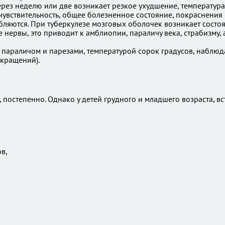
рез неделю или две возникает резкое ухудшение, температура
я чувствительность, общее болезненное состояние, покраснения
бляются. При туберкулезе мозговых оболочек возникает состо
нервы, это приводит к амблиопии, параличу века, страбизму, 
я параличом и парезами, температурой сорок градусов, наблюд
окращений).
 постепенно. Однако у детей грудного и младшего возраста, 
в,