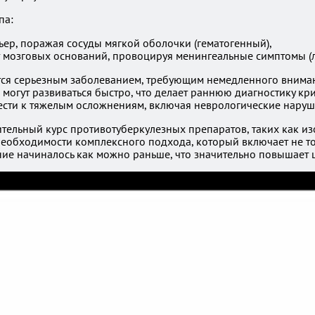
па:
ер, поражая сосуды мягкой оболочки (гематогенный),
т мозговых оснований, провоцируя менингеальные симптомы (
ется серьезным заболеванием, требующим немедленного внима
я могут развиваться быстро, что делает раннюю диагностику кр
ести к тяжелым осложнениям, включая неврологические наруш
тельный курс противотуберкулезных препаратов, таких как и
необходимости комплексного подхода, который включает не т
ние начиналось как можно раньше, что значительно повышает