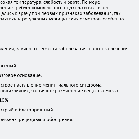
окая температура, слабость и рвота. По мере
ечение требует комплексного подхода и включает
лись к врачу при первых признаках заболевания, так
лактики и регулярных медицинских осмотров, особенно
ения, зависит от тяжести заболевания, прогноза лечения,
розный
зговое основание.
строе наступление менингиального синдрома.
овоизлияние, частичное размягчение вещества мозга.
10%
стрый и благоприятный.
зможны рецидивы и обострения.