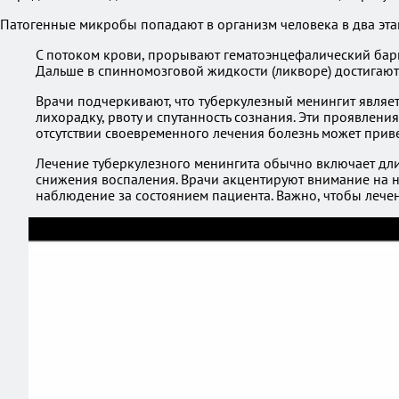
Патогенные микробы попадают в организм человека в два эта
С потоком крови, прорывают гематоэнцефалический барь
Дальше в спинномозговой жидкости (ликворе) достигаю
Врачи подчеркивают, что туберкулезный менингит явля
лихорадку, рвоту и спутанность сознания. Эти проявлени
отсутствии своевременного лечения болезнь может прив
Лечение туберкулезного менингита обычно включает дли
снижения воспаления. Врачи акцентируют внимание на 
наблюдение за состоянием пациента. Важно, чтобы лече