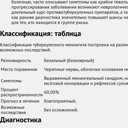
болезнью, часто описывают симптомы как крайне тяжелые
прогрессирования заболевания возникают неврологическ
длительный курс противотуберкулезных препаратов, а т
как ранняя диагностика значительно повышает шансы н
для тех, кто находится в группе риска.
Классификация: таблица
Классификация туберкулезного менингита построена на различ
возможных последствий.
Разновидность
Базальный (базилярный)
Место поражения
Черепные нервы, оболочки основания мо
Выраженный менингеальный синдром, н
Симптомы
мозговой иннервации и рефлексов сухо
Процент
60,00%
распространенности
Прогноз в лечении
Благоприятный.
Возможные
Без осложнений.
последствия
Диагностика