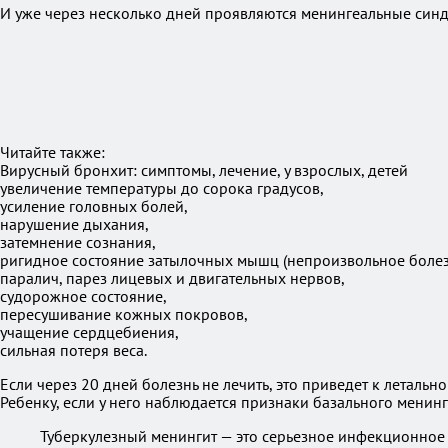
И уже через несколько дней проявляются менингеальные син
Читайте также:
Вирусный бронхит: симптомы, лечение, у взрослых, детей
увеличение температуры до сорока градусов,
усиление головных болей,
нарушение дыхания,
затемнение сознания,
ригидное состояние затылочных мышц (непроизвольное боле
паралич, парез лицевых и двигательных нервов,
судорожное состояние,
пересушивание кожных покровов,
учащение сердцебиения,
сильная потеря веса.
Если через 20 дней болезнь не лечить, это приведет к летальн
Ребенку, если у него наблюдается признаки базального мени
Туберкулезный менингит — это серьезное инфекционное 