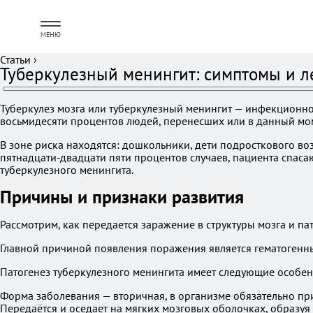
МЕНЮ
Статьи
›
Туберкулезный менингит: симптомы и л
Туберкулез мозга или туберкулезный менингит — инфекционн
восьмидесяти процентов людей, перенесших или в данный мо
В зоне риска находятся: дошкольники, дети подросткового во
пятнадцати-двадцати пяти процентов случаев, пациента спаса
туберкулезного менингита.
Причины и признаки развития
Рассмотрим, как передается заражение в структуры мозга и па
Главной причиной появления поражения является гематогенны
Патогенез туберкулезного менингита имеет следующие особен
Форма заболевания — вторичная, в организме обязательно пр
Передаётся и оседает на мягких мозговых оболочках, образуя