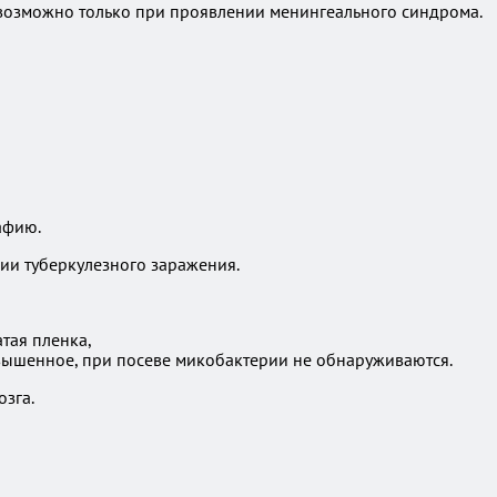
и возможно только при проявлении менингеального синдрома.
афию.
нии туберкулезного заражения.
тая пленка,
овышенное, при посеве микобактерии не обнаруживаются.
зга.