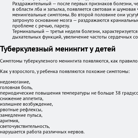
Раздражительный — после первых признаков болезни, че
в области лба и затылка, появляется световая и шумова
менингеальные симптомы. Во второй половине они усугу
затронуто основание мозга — раздражаются краниальные 
проблеме с речью, парезу.
Терминальный — третья неделя болезни, характеризуетс
дыхательных функций, увеличение частоты сердечных с
Туберкулезный менингит у детей
Симптомы туберкулезного менингита появляются, как правило,
Как у взрослого, у ребенка появляются похожие симптомы:
недомогание,
головная боль,
периодические повышения температуры не больше 38 градусо
снижение аппетита,
излишнее возбуждение,
рвотные рефлексы,
замедление пульса,
аритмия,
светочувствительность,
нарушается работа различных нервов.