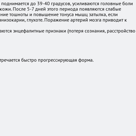
 поднимается до 39-40 градусов, усиливаются головные боли
 кожи. После 5-7 дней этого периода появляются слабые
яние тошноты и повышение тонуса мышц затылка, если
анизокарии, глухоте. Поражение артерий мозга приводит к
аются энцефалитные признаки (потеря сознания, расстройство
встречается быстро прогрессирующая форма.