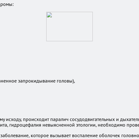
дромы:
зненное запрокидывание головы),
ому исходу, происходит паралич сосудодвигательных и дыхатель
нгита, гидроцефалия невыясненной этологии, необходимо про
заболевание, которое вызывает воспаление оболочек головног