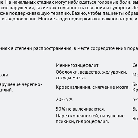
. На начальных стадиях могут наблюдаться головные боли, выс
ие нарушения, такие как спутанность сознания и судороги. Л
акже поддерживающую терапию. Важно, чтобы пациенты обраща
а выздоровление. Многие люди подчеркивают важность профи
иях в степени распространения, в месте сосредоточения пораж
Менингоэнцефалит
Се
Оболочки, вещество, желудочки,
зга.
Мо
сосуды мозга.
арушение черепно-
Бы
Кровоизлияния, смягчение мозга.
жилий.
Кр
20-25%
5-
50% не вылечиваются.
Бы
Парез конечностей, нарушение
Во
психики, гидроцефалия.