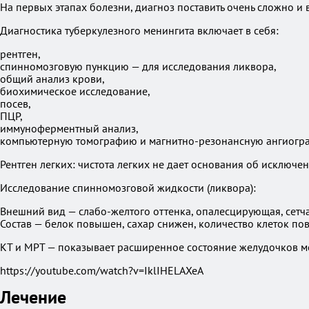
На первых этапах болезни, диагноз поставить очень сложно 
Диагностика туберкулезного менингита включает в себя:
рентген,
спинномозговую пункцию — для исследования ликвора,
общий анализ крови,
биохимическое исследование,
посев,
ПЦР,
иммуноферментный анализ,
компьютерную томографию и магнитно-резонансную ангиогр
Рентген легких: чистота легких не дает основания об исключе
Исследование спинномозговой жидкости (ликвора):
Внешний вид — слабо-желтого оттенка, опалесцирующая, сетча
Состав — белок повышен, сахар снижен, количество клеток п
КТ и МРТ — показывает расширенное состояние желудочков мо
https://youtube.com/watch?v=IklIHELAXeA
Лечение