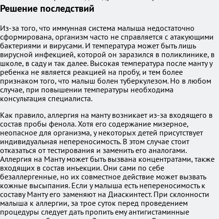
Решение последствий
Из-за того, что иммунная система малыша недостаточно
сформирована, организм часто не справляется с атакующими
бактериями и вирусами. И температура может быть лишь
вирусной инфекцией, которой он заразился в поликлинике, в
школе, в саду и так далее. Высокая температура после манту у
ребенка не является реакцией на пробу, и тем более
признаком того, что малыш болен туберкулезом. Но в любом
случае, при повышении температуры необходима
консультация специалиста.
Как правило, аллергия на манту возникает из-за входящего в
состав пробы фенола. Хотя его содержание мизерное,
неопасное для организма, у некоторых детей присутствует
индивидуальная непереносимость. В этом случае стоит
отказаться от тестирования и заменить его аналогами.
Аллергия на Манту может быть вызвана концентратами, также
входящих в состав инъекции. Они сами по себе
безаллергенные, но их совместное действие может вызвать
кожные высыпания. Если у малыша есть непереносимость к
составу Манту его заменяют на Диаскинтест. При склонности
малыша к аллергии, за трое суток перед проведением
процедуры следует дать пропить ему антигистаминные