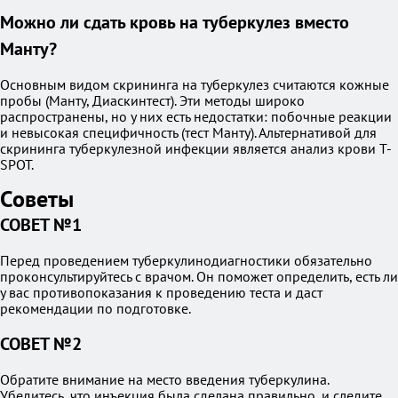
Можно ли сдать кровь на туберкулез вместо
Манту?
Основным видом скрининга на туберкулез считаются кожные
пробы (Манту, Диаскинтест). Эти методы широко
распространены, но у них есть недостатки: побочные реакции
и невысокая специфичность (тест Манту). Альтернативой для
скрининга туберкулезной инфекции является анализ крови T-
SPOT.
Советы
СОВЕТ №1
Перед проведением туберкулинодиагностики обязательно
проконсультируйтесь с врачом. Он поможет определить, есть ли
у вас противопоказания к проведению теста и даст
рекомендации по подготовке.
СОВЕТ №2
Обратите внимание на место введения туберкулина.
Убедитесь, что инъекция была сделана правильно, и следите