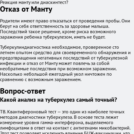
Реакция манту или диаскинтест?
Отказ от Манту
Родители имеют право отказаться от проведения пробы. Они
берут на себя ответственность за здоровье малыша.
Последствий такое решение, кроме риска возможного
заражения ребенка туберкулезом, иметь не будет.
Туберкулиндиагностика необходимое, проверенное сто
летнем опытом средство для своевременного обнаружения и
предотвращения негативных последствий от туберкулезной
инфекции и отказ от Манту может повлечь за собой
необратимые последствия при возможном заражении.
Насколько небольшой ежегодный укол ничтожен по
сравнению с возможным заражением.
Вопрос-ответ
Какой анализ на туберкулез самый точный?
TB. Квантифероновый тест — это один из наиболее точных
методов диагностики туберкулеза. В основе теста лежит
измерение уровня гамма-интерферона, выделяемого
лимфоцитами в ответ на контакт с антигенами микобактерий.
Этот тест позволяет исключить влияние БЦЖ-вакцинации, что