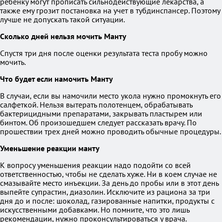
ребенку могут прописать сильнодействующие лекарства, а
также ему грозит постановка на учет в тубдинспансер. Поэтому
лучше не допускать такой ситуации.
Сколько дней нельзя мочить Манту
Спустя три дня после оценки результата теста пробу можно
мочить.
Что будет если намочить Манту
В случаи, если вы намочили место укола нужно промокнуть его
салфеткой. Нельзя вытерать полотенцем, обрабатывать
бактерицидными препаратами, закрывать пластырем или
бинтом. Об произошедшем следует рассказать врачу. По
прошествии трех дней можно проводить обычные процедуры.
Уменьшение реакции манту
К вопросу уменьшения реакции надо подойти со всей
ответственностью, чтобы не сделать хуже. Ни в коем случае не
смазывайте место инъекции. За день до пробы или в этот день
выпейте супрастин, диазолин. Исключите из рациона за три
дня до и после: шоколад, газированные напитки, продукты с
искусственными добавками. Но помните, что это лишь
рекомендации, нужно проконсультироваться у врача.