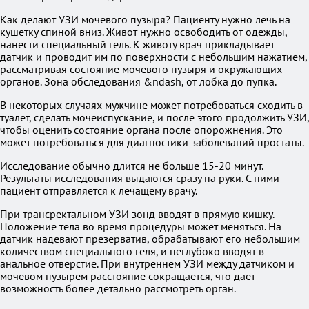
Как делают УЗИ мочевого пузыря? Пациенту нужно лечь на
кушетку спиной вниз. Живот нужно освободить от одежды,
нанести специальный гель. К животу врач прикладывает
датчик и проводит им по поверхности с небольшим нажатием,
рассматривая состояние мочевого пузыря и окружающих
органов. Зона обследования &ndash, от лобка до пупка.
В некоторых случаях мужчине может потребоваться сходить в
туалет, сделать мочеиспускание, и после этого продолжить УЗИ,
чтобы оценить состояние органа после опорожнения. Это
может потребоваться для диагностики заболеваний простаты.
Исследование обычно длится не больше 15-20 минут.
Результаты исследования выдаются сразу на руки. С ними
пациент отправляется к лечащему врачу.
При трансректальном УЗИ зонд вводят в прямую кишку.
Положение тела во время процедуры может меняться. На
датчик надевают презерватив, обрабатывают его небольшим
количеством специального геля, и неглубоко вводят в
анальное отверстие. При внутреннем УЗИ между датчиком и
мочевом пузырем расстояние сокращается, что дает
возможность более детально рассмотреть орган.