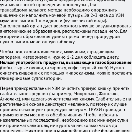
учитывая способ проведения процедуры. Для
трансабдоминального метода необходимо опорожнить
кишечник и наполнить мочевой пузырь. За 2-3 часа до УЗИ
мужчине выпить 1 л жидкости (лучше чистой воды).
Заполненный орган дает возможность лучше визуализировать
анатомические образования, расположены позади него. Для
ускорения образования урины прямо перед процедурой
нужно выпить мочегонную таблетку.
Чтобы подготовить кишечник, мужчинам, страдающим
запорами, метеоризмом, нужно 1-2 дня соблюдать диету.
Нельзя употреблять продукты, вызывающие газообразование
(бобы, сырые овощи, газировку, кофе, черный хлеб). Нужно
очистить кишечник с помощью микроклизмы, можно поставить
глицериновые суппозитории.
Перед трансректальным УЗИ очистить прямую кишку, принять
слабительное средство (например, Микролакс, Фитолакс,
Агиолакс), или сделать очистительную клизму. Слабительные на
растительной основе действуют медленно, поэтому их лучше
принимать накануне процедуры вечером. ТРУЗИ проводят с
применением местного обезболивания. Чтобы избежать
нежелательных последствий, необходимо как минимум сутки
не принимать алкоголь, не курить за несколько часов до
процедуры. Никотин при взаимодействии с обезболивающим