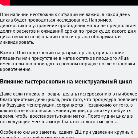
При наличии неотложных ситуаций не важно, в какой день
цикла будет проводиться исследование. Например,
диагностика и устранение прободения матки не предполагает
долгих расчетов и ожиданий срока по графику, до какого дня
цикла можно перфорации стенки органа обнаружить и
ликвидировать.
Важно! При подозрении на разрыв органа, прирастание
плаценты или присутствие в матке остатков плодного яйца
вмешательство проводят в срочном порядке после остановки
кровотечения.
Влияние гистероскопии на менструальный цикл
Даже если гинеколог решил делать гистероскопию в наиболее
благоприятный день цикла, риск того, что процедура повлияет
на будущие менструации, сохраняется. Независимо от того, в
какой фазе выполнялись манипуляции, организму требуется
время, чтобы восстановить ткани матки. Поэтому дни цикла в
последующие месяцы могут быть несколько смещены.
Особенно сильно заметны сдвиги ДЦ при удалении крупных
новообразований и миомы матки.