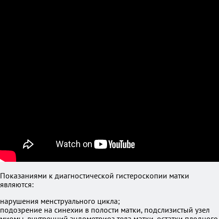
Показаниями к диагностической гистероскопии матки
являются:
нарушения менструального цикла;
подозрение на синехии в полости матки, подслизистый узел
миомы, внутренний эндометриоз тела матки, остатки плодного