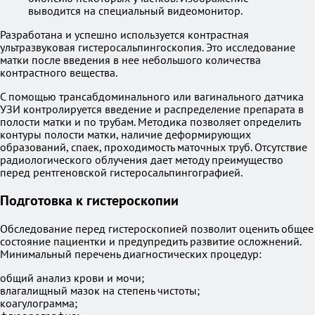
выводится на специальный видеомонитор.
Разработана и успешно используется контрастная
ультразвуковая гистеросальпингоскопия. Это исследование
матки после введения в нее небольшого количества
контрастного вещества.
С помощью трансабдоминального или вагинального датчика
УЗИ контролируется введение и распределение препарата в
полости матки и по трубам. Методика позволяет определить
контуры полости матки, наличие деформирующих
образований, спаек, проходимость маточных труб. Отсутствие
радиологического облучения дает методу преимущество
перед рентгеновской гистеросальпингографией.
Подготовка к гистероскопии
Обследование перед гистероскопией позволит оценить общее
состояние пациентки и предупредить развитие осложнений.
Минимальный перечень диагностических процедур:
общий анализ крови и мочи;
влагалищный мазок на степень чистоты;
коагулограмма;