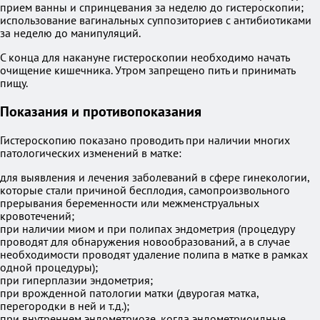
прием ванны и спринцевания за неделю до гистероскопии;
использование вагинальных суппозиториев с антибиотиками
за неделю до манипуляций.
С конца для накануне гистероскопии необходимо начать
очищение кишечника. Утром запрещено пить и принимать
пищу.
Показания и противопоказания
Гистероскопию показано проводить при наличии многих
патологических изменений в матке:
для выявления и лечения заболеваний в сфере гинекологии,
которые стали причиной бесплодия, самопроизвольного
прерывания беременности или межменструальных
кровотечений;
при наличии миом и при полипах эндометрия (процедуру
проводят для обнаружения новообразований, а в случае
необходимости проводят удаление полипа в матке в рамках
одной процедуры);
при гиперплазии эндометрия;
при врожденной патологии матки (двурогая матка,
перегородки в ней и т.д.);
при внутреннем эндометриозе, когда эндометриоидные