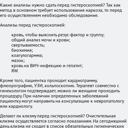
Какие анализы нужно сдать перед гистероскопией? Так как
метод в основном требует использования наркоза, то перед
его осуществлением необходимо обследование.
Анализы перед гистероскопией:
кровь, чтобы выяснить резус-фактор и группу;
общий анализ мочи и крови;
свертываемость;
биохимия;
коагулогармма;
мазок;
кровь на ВИЧ-инфекцию и гепатит;
RW.
Кроме того, пациентка проходит кардиограмму,
флюорографию, УЗИ, кольпоскопию. Терапевт совместно с
гинекологом подтверждает, можно ли женщине проходить
процедуру. При наличии определенных заболеваний
пациентку могут направить на консультацию к невропатологу
или кардиологу.
Делают ли клизму перед гистероскопией? Очистительная
клизма осуществляется согласно показаниям. На сегодняшний
день клизма не сходит в список обязательных гигиенических