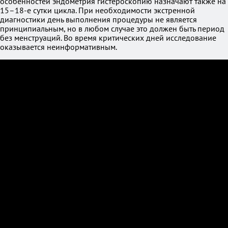
особенностей эндометрия гистероскопию назначают также на
15–18-е сутки цикла. При необходимости экстренной
диагностики день выполнения процедуры не является
принципиальным, но в любом случае это должен быть период
без менструаций. Во время критических дней исследование
оказывается неинформативным.