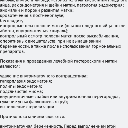
яйца, рак эндометрия и шейки матки, патология эндометрия;
аномалии и пороки развития матки;
кровотечения в постменопаузе;
бесплодие;
инородные тела полости матки (остатки плодного яйца после
аборта, внутриматочная спираль);
контрольный осмотр полости матки после выскабливания,
оперативных вмешательств, при не вынашивании
беременности, а также после использования гормональных
препаратов.
Показания к проведению лечебной гистероскопии матки
являются:
удаление внутриматочного контрацептива;
гиперплазия эндометрия;
полипы эндометрия;
подслизистая миома;
внутриматочные спайки или внутриматочная перегородка;
сужение устья фаллопиевых труб;
выполнение стерилизации
Противопоказаниями являются:
внутриматочная беременность. Перед выполнением этой