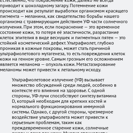
Естественно, что покраснение кожи, далеко не всегда
приводит к шоколадному загару. Потемнение кожи
происходит как результат выработки организмом красящего
пигмента — меланина, как свидетельство борьбы нашего
организма с травмирующим действием УФ части солнечного
излучения. При этом, если покраснение — это временное
состояние кожи, то потеря её эластичности, разрастание
клеток эпителия в виде веснушек и пигментных пятен — это
стойкий косметический дефект. Ультрафиолет, глубоко
проникая в кожные покровы, может стать причиной
ультрафиолетового мутагенеза, то есть повреждения клеток
кожи на генном уровне. Самым грозным его осложнением
является меланома — опухоль кожи. Метастазирование
меланомы может привести к летальному исходу.
Ультрафиолетовое излучение (УФ) вызывает
множество обсуждений среди людей, особенно в
контексте его влияния на здоровье. С одной
стороны, УФ-лучи способствуют синтезу витамина
D, который необходим для крепких костей и
нормального функционирования иммунной
системы. Однако, с другой стороны, чрезмерное
воздействие ультрафиолета может привести к
серьезным проблемам, таким как
преждевременное старение кожи, солнечные