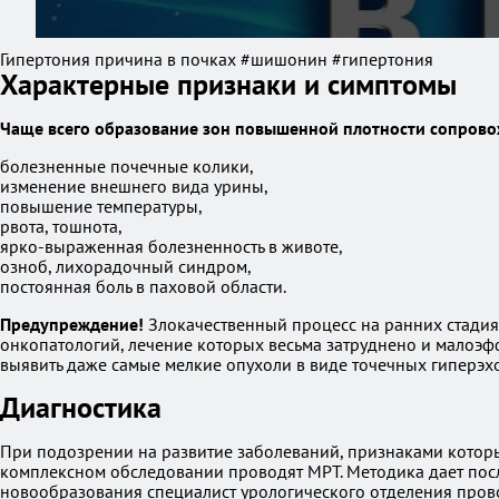
Гипертония причина в почках #шишонин #гипертония
Характерные признаки и симптомы
Чаще всего образование зон повышенной плотности сопрово
болезненные почечные колики,
изменение внешнего вида урины,
повышение температуры,
рвота, тошнота,
ярко-выраженная болезненность в животе,
озноб, лихорадочный синдром,
постоянная боль в паховой области.
Предупреждение!
Злокачественный процесс на ранних стадия
онкопатологий, лечение которых весьма затруднено и малоэ
выявить даже самые мелкие опухоли в виде точечных гиперэх
Диагностика
При подозрении на развитие заболеваний, признаками которы
комплексном обследовании проводят МРТ. Методика дает посл
новообразования специалист урологического отделения пров