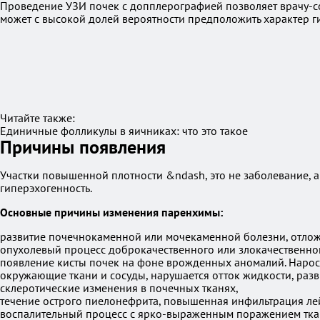
Проведение УЗИ почек с допплерографией позволяет врачу-со
может с высокой долей вероятности предположить характер г
Читайте также:
Единичные фолликулы в яичниках: что это такое
Причины появления
Участки повышенной плотности &ndash, это не заболевание, а
гиперэхогенность.
Основные причины изменения паренхимы:
развитие почечнокаменной или мочекаменной болезни, отлож
опухолевый процесс доброкачественного или злокачественног
появление кисты почек на фоне врожденных аномалий. Нарост 
окружающие ткани и сосуды, нарушается отток жидкости, раз
склеротические изменения в почечных тканях,
течение острого пиелонефрита, повышенная инфильтрация ле
воспалительный процесс с ярко-выраженным поражением ткане