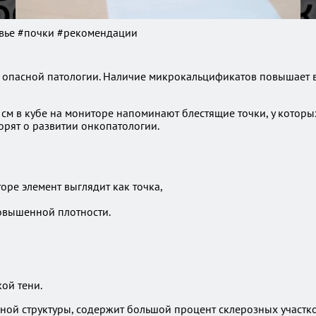
овье #почки #рекомендации
опасной патологии. Наличие микрокальцификатов повышает ве
см в кубе на мониторе напоминают блестящие точки, у которых
орят о развитии онкопатологии.
ре элемент выглядит как точка,
овышенной плотности.
ой тени.
ной структуры, содержит большой процент склерозных участк