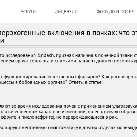
УСЛУГИ
ЛИЦЕНЗИИ
ФОТО ДО И ПОСЛЕ
ерэхогенные включения в почках: что эт
ни
ого исследования &ndash, признак наличия в почечной ткани 
чением врача-сонолога и снимками пациент должен посетить у
ют функционирование естественных фильтров? Как расшифрова
цессы в бобовидных органах? Ответы в статье.
ляют во время исследования почек с применением ультразвук
 злокачественном характере изменений, но есть немало образ
ефрите и пиелонефрите), не перерождающиеся в рак.
овоцируют негативную симптоматику в других отделах мочевыд