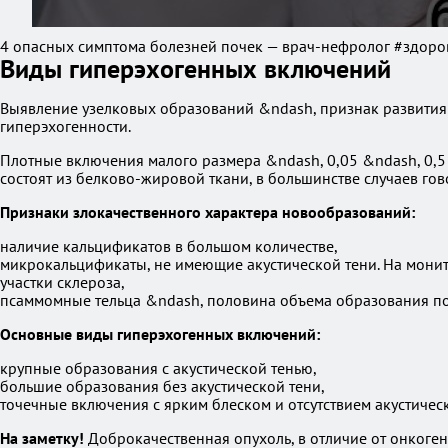
4 опасных симптома болезней почек — врач-нефролог #здор
Виды гиперэхогенных включений
Выявление узелковых образований &ndash, признак развития 
гиперэхогенности.
Плотные включения малого размера &ndash, 0,05 &ndash, 0,5 
состоят из белково-жировой ткани, в большинстве случаев гов
Признаки злокачественного характера новообразований:
наличие кальцификатов в большом количестве,
микрокальцификаты, не имеющие акустической тени. На монито
участки склероза,
псаммомные тельца &ndash, половина объема образования п
Основные виды гиперэхогенных включений:
крупные образования с акустической тенью,
большие образования без акустической тени,
точечные включения с ярким блеском и отсутствием акустическ
На заметку!
Доброкачественная опухоль, в отличие от онкоген