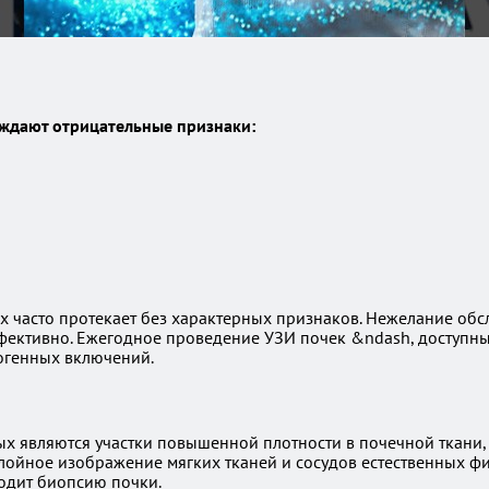
ждают отрицательные признаки:
х часто протекает без характерных признаков. Нежелание обс
ффективно. Ежегодное проведение УЗИ почек &ndash, доступ
огенных включений.
х являются участки повышенной плотности в почечной ткани, 
ойное изображение мягких тканей и сосудов естественных фи
одит биопсию почки.