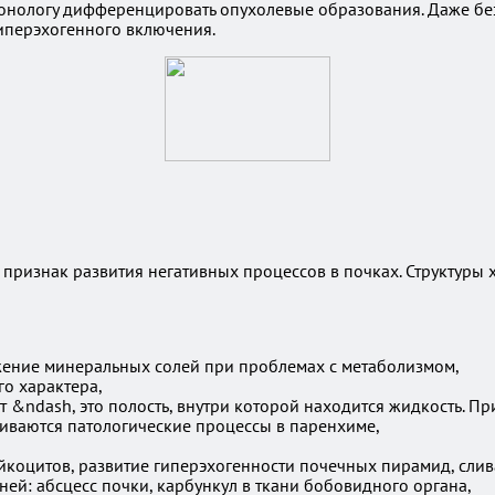
нологу дифференцировать опухолевые образования. Даже без 
иперэхогенного включения.
 признак развития негативных процессов в почках. Структуры
ение минеральных солей при проблемах с метаболизмом,
о характера,
&ndash, это полость, внутри которой находится жидкость. Пр
виваются патологические процессы в паренхиме,
йкоцитов, развитие гиперэхогенности почечных пирамид, сли
й: абсцесс почки, карбункул в ткани бобовидного органа,