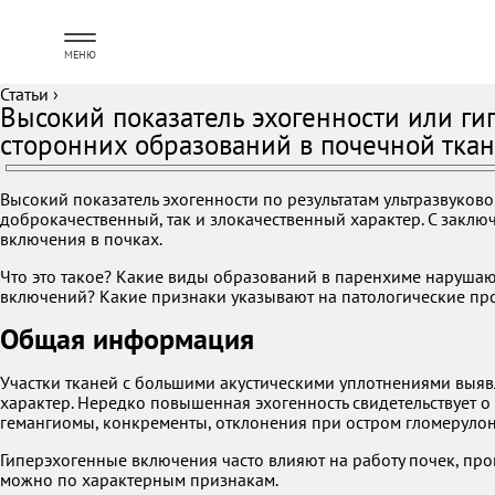
МЕНЮ
Статьи
›
Высокий показатель эхогенности или гип
сторонних образований в почечной тка
Высокий показатель эхогенности по результатам ультразвуков
доброкачественный, так и злокачественный характер. С заклю
включения в почках.
Что это такое? Какие виды образований в паренхиме наруша
включений? Какие признаки указывают на патологические про
Общая информация
Участки тканей с большими акустическими уплотнениями выяв
характер. Нередко повышенная эхогенность свидетельствует о
гемангиомы, конкременты, отклонения при остром гломерулон
Гиперэхогенные включения часто влияют на работу почек, пр
можно по характерным признакам.