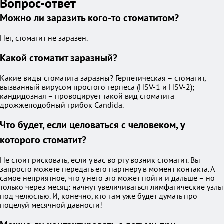
Вопрос-ответ
Можно ли заразить кого-то стоматитом?
Нет, стоматит не заразен.
Какой стоматит заразный?
Какие виды стоматита заразны? Герпетическая – стоматит,
вызванный вирусом простого герпеса (HSV-1 и HSV-2);
кандидозная – провоцирует такой вид стоматита
дрожжеподобный грибок Candida.
Что будет, если целоваться с человеком, у
которого стоматит?
Не стоит рисковать, если у вас во рту возник стоматит. Вы
запросто можете передать его партнеру в момент контакта. А
самое неприятное, что у него это может пойти и дальше – но
только через месяц: начнут увеличиваться лимфатические узлы
под челюстью. И, конечно, кто там уже будет думать про
поцелуй месячной давности!