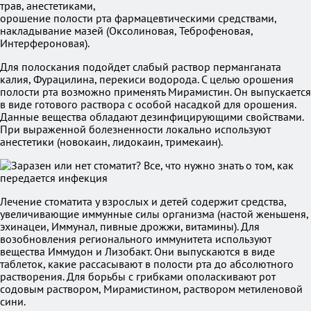
трав, анестетиками,
орошение полости рта фармацевтическими средствами,
накладывание мазей (Оксолиновая, Теброфеновая,
Интерфероновая).
Для полоскания подойдет слабый раствор перманганата
калия, Фурацилина, перекиси водорода. С целью орошения
полости рта возможно применять Мирамистин. Он выпускается
в виде готового раствора с особой насадкой для орошения.
Данные вещества обладают дезинфицирующими свойствами.
При выраженной болезненности локально используют
анестетики (новокаин, лидокаин, тримекаин).
Лечение стоматита у взрослых и детей содержит средства,
увеличивающие иммунные силы организма (настой женьшеня,
эхинацеи, Иммунал, пивные дрожжи, витамины). Для
возобновления регионального иммунитета используют
вещества Иммудон и Лизобакт. Они выпускаются в виде
таблеток, какие рассасывают в полости рта до абсолютного
растворения. Для борьбы с грибками ополаскивают рот
содовым раствором, Мирамистином, раствором метиленовой
сини.