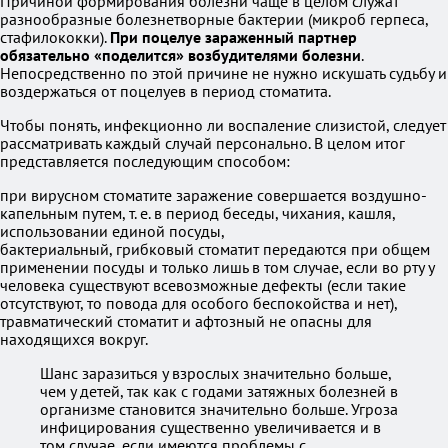
Причиной формирования болезни чаще в целом служат
разнообразные болезнетворные бактерии (микроб герпеса,
стафилококки).
При поцелуе зараженный партнер
обязательно «поделится» возбудителями болезни
.
Непосредственно по этой причине не нужно искушать судьбу и
воздержаться от поцелуев в период стоматита.
Чтобы понять, инфекционно ли воспаление слизистой, следует
рассматривать каждый случай персонально. В целом итог
представляется последующим способом:
при вирусном стоматите заражение совершается воздушно-
капельным путем, т. е. в период беседы, чихания, кашля,
использовании единой посуды,
бактериальный, грибковый стоматит передаются при общем
применении посуды и только лишь в том случае, если во рту у
человека существуют всевозможные дефекты (если такие
отсутствуют, то повода для особого беспокойства и нет),
травматический стоматит и афтозный не опасны для
находящихся вокруг.
Шанс заразиться у взрослых значительно больше,
чем у детей, так как с годами затяжных болезней в
организме становится значительно больше. Угроза
инфицирования существенно увеличивается и в
том случае, если имеются проблемы с