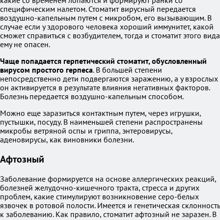
какие со временем лопаются и формируют ранки со
специфическим налетом. Стоматит вирусный передается
воздушно-капельным путем с микробом, его вызывающим. В
случае если у здорового человека хороший иммунитет, какой
сможет справиться с возбудителем, тогда и стоматит этого вида
ему не опасен.
Чаще попадается герпетический стоматит, обусловленный
вирусом простого герпеса
. В большей степени
непосредственно дети подвергаются заражению, а у взрослых
он активируется в результате влияния негативных факторов.
Болезнь передается воздушно-капельным способом.
Можно еще заразиться контактным путем, через игрушки,
пустышки, посуду. В наименьшей степени распространены
микробы ветряной оспы и гриппа, энтеровирусы,
аденовирусы, как виновники болезни.
Афтозный
Заболевание формируется на основе аллергических реакций,
болезней желудочно-кишечного тракта, стресса и других
проблем, какие стимулируют возникновение серо-белых
язвочек в ротовой полости. Имеется и генетическая склонность
к заболеванию. Как правило, стоматит афтозный не заразен. В